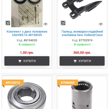
Комплект з двох половинок
Палець жниварки подвійний
МАНЖЕТА 48194035
комбайна New Holland/Case
(84573722, 84198544), QT500
3020/3152/3162 (Parts
Код:
48194035
Код:
87702974
Express)
В наявності
В наявності
1,00 грн.
360,00 грн.
КУПИТИ
КУПИТИ
AN102010
87586665