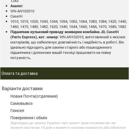
1243
Аналог:
WN-AN102010
CaseIH
1010, 1015, 1020, 1043, 1044, 1054, 1063, 1064, 1083, 1084, 1420, 1440,
1460, 1470, 1480, 1482, 1620, 1640, 1644, 1660, 1666, 1670, 1680, 1682
Підшипник кульковий приводу жниварки комбайна JD, CaseIH
(Parts Express), кат. номер:
WN-AN102010, виготовлений з якісних
матеріалів, що забезпечує довговічність і надійність в роботі. Він
ідеально підходить для заміни старого або пошкодженого
підшипника і допоможе вашій техніці працювати на повну
потужність.
Оплата та доставка
Варіанти доставки
Новая Почта(отделение)
Самовывоз
Гюнсел
Повернення і обмін
Відповідно до закону України «про захист прав споживачів» ви
можете протягом 14 днів з моменту покупки повернути або обміняти