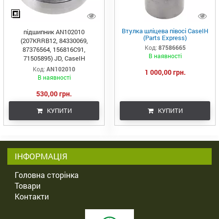
Втулка шліцева півосі CaseIH
підшипник AN102010
(Parts Express)
(207KRRB12, 84330069,
Код:
87586665
87376564, 156816C91,
В наявності
71505895) JD, CaseIH
Код:
AN102010
1 000,00 грн.
В наявності
530,00 грн.
КУПИТИ
КУПИТИ
ІНФОРМАЦІЯ
Головна сторінка
Товари
Контакти