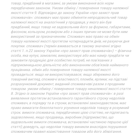
товар, придбаний в магазині, за умови виконання всіх норм
передбачених законом. Умови обміну / повернення товару належної
якості стаття 9. Відповідно до закону України «про захист прав
споживачів»: споживач має право обміняти непродовольчий товар
належної якості на аналогічний у продавця, у якого він був
придбаний, якщо товар не задовольнив його за формою, габаритами,
фасоном, кольором, розміром або з інших причин не може бути ним
використаний за призначенням. Споживач має право на обмін
товару належної якості протягом чотирнадцяти днів, не рахуючи дня
покупки. споживач (термін вживається в такому значенні згідно
статті 1. п.22 закону України «про захист прав споживачів») – фізична
особа, яка купує, замовляє, використовує або має намір придбати чи
замовити продукцію для особистих потреб, не пов’язаних з
підприємницькою діяльністю або виконанням обов’язків найманого
працівника. обмін або повернення товару належної якості
провадиться: якщо не використовувався; якщо збережено його
товарний вигляд, споживчі властивості, пломби, ярлики; на підставі
розрахунковий документ, виданий споживачеві разом з проданим
товаром. умови обміну / повернення товару неналежної якості стаття
8. Згідно із законом України «про захист прав споживачів»: в разі
виявлення протягом встановленого гарантійного строку недоліків
споживач, в порядку та в строки, встановлені законодавством, має
право вимагати безоплатного усунення недоліків товару в розумний
строк. вимоги споживача, передбачених цією статтею, не підлягають
задоволенню, якщо продавець, виробник (підприємство, що
задовольняє вимоги споживача, встановлені частиною першою цієї
статті) доведуть, що недоліки товару виникли внаслідок порушення
споживачем правил користування товаром або його зберігання.