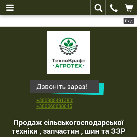
Вхід
ТехноКрафт
Агротех
-
продаж
сільськогосподарської
техніки
,
Дзвоніть зараз!
запчастин
,
+380988491380
;
шин
+380660688845
та
ЗЗР
Продаж сільськогосподарської
техніки , запчастин , шин та ЗЗР