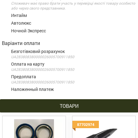
Споживач має право брати участь у перевірці якості товару особисто
або через свого представника.
Интайм
Автолюкс
Ночной Экспресс
Варіанти оплати
Безготівковий розрахунок
UA283808380000026005700911850
Оплата на карту
UA283808380000026005700911850
Предоплата
UA283808380000026005700911850
Наложенный платеж
ТОВАРИ
87702974