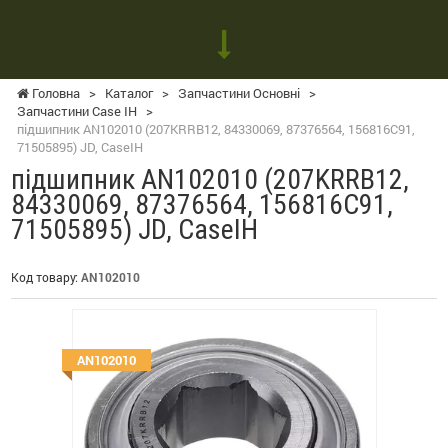
Головна
>
Каталог
>
Запчастини Основні
>
Запчастини Case IH
>
підшипник AN102010 (207KRRB12, 84330069, 87376564, 156816C91,
71505895) JD, CaseIH
підшипник AN102010 (207KRRB12,
84330069, 87376564, 156816C91,
71505895) JD, CaseIH
Код товару:
AN102010
AN102010