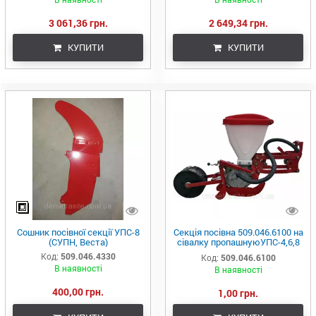
3 061,36 грн.
2 649,34 грн.
КУПИТИ
КУПИТИ
Сошник посівної секції УПС-8
Секція посівна 509.046.6100 на
(СУПН, Веста)
сівалку пропашнуюУПС-4,6,8
завод Demetra
Код:
509.046.4330
Код:
509.046.6100
В наявності
В наявності
400,00 грн.
1,00 грн.