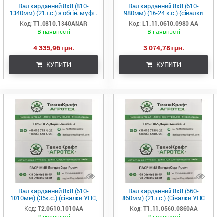
Вал карданний 8х8 (810-
Вал карданний 8х8 (610-
1340мм) (21л.с.) з обгін. муфт.
980мм) (16-24 к.с.) (сівалки
(комм.техніка, сівалка
УПС ) (Прогрес)
Код:
T1.0810.1340ANAR
Код:
L1.11.0610.0980 АА
ТОДАК) (в-во Прогрес)
В наявності
В наявності
4 335,96 грн.
3 074,78 грн.
КУПИТИ
КУПИТИ
Вал карданний 8х8 (610-
Вал карданний 8х8 (560-
1010мм) (35к.с.) (сівалки УПС,
860мм) (21л.с.) (Сівалки УПС
СУПН, СУПН-8А, ВЕСТА,
СУПН ВЕСТА РПЛ) (в-во
Код:
T2.0610.1010AA
Код:
T1.11.0560.0860AA
КПО-2,1) (вир-во Прогрес
Прогрес)
В наявності
В наявності