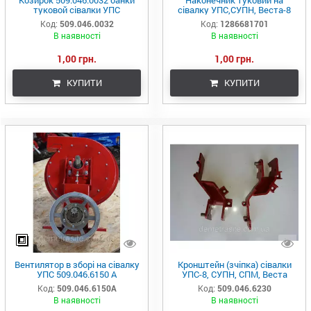
Козирок 509.046.0032 банки
Наконечник туковий на
туковой сівалки УПС
сівалку УПС,СУПН, Веста-8
Код:
509.046.0032
Код:
1286681701
В наявності
В наявності
1,00 грн.
1,00 грн.
КУПИТИ
КУПИТИ
Вентилятор в зборі на сівалку
Кронштейн (зчіпка) сівалки
УПС 509.046.6150 А
УПС-8, СУПН, СПМ, Веста
Код:
509.046.6150А
Код:
509.046.6230
В наявності
В наявності