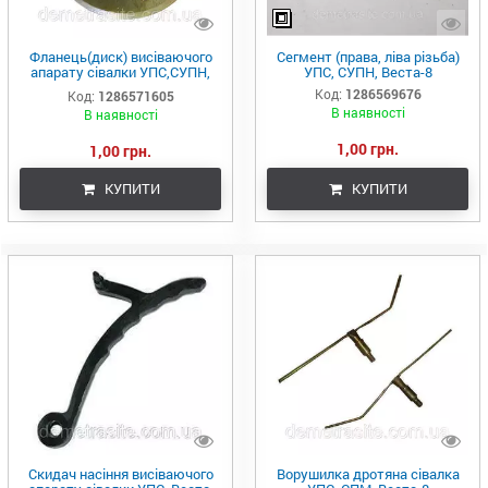
Фланець(диск) висіваючого
Сегмент (права, ліва різьба)
апарату сівалки УПС,СУПН,
УПС, СУПН, Веста-8
Веста -8
Код:
1286569676
Код:
1286571605
В наявності
В наявності
1,00 грн.
1,00 грн.
КУПИТИ
КУПИТИ
Скидач насіння висіваючого
Ворушилка дротяна сівалка