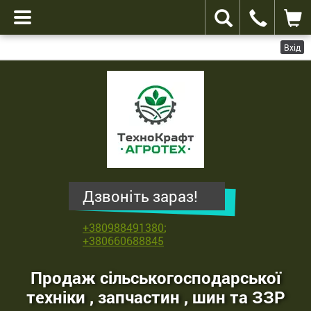
Вхід
ТехноКрафт
Агротех
-
продаж
сільськогосподарської
техніки
,
Дзвоніть зараз!
запчастин
,
+380988491380
;
шин
+380660688845
та
ЗЗР
Продаж сільськогосподарської
техніки , запчастин , шин та ЗЗР