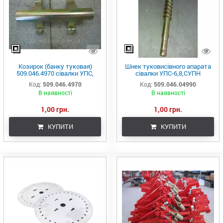
Козирок (банку туковая)
Шнек туковисівного апарата
509.046.4970 сівалки УПС,
сівалки УПС-6,8,СУПН
Веста, СУПН-8,6
509.046.4990 від заводу
Код:
509.046.4970
Код:
509.046.04990
виробника DEMETRA
В наявності
В наявності
1,00 грн.
1,00 грн.
КУПИТИ
КУПИТИ