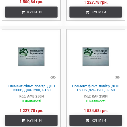
1 500,84 грн.
1 227,78 грн.
КУПИТИ
КУПИТИ
Елемент фільт. повітр. ДОН
Елемент фільт. повітр. ДОН
1500Б, Дон-1200, Т-150
1500Б, Дон-1200, Т-150
(дв.ЯМЗ-238) <ТМ
(дв.ЯМЗ-238) <ТМ KRAFT>
Код:
АФВ 250И
Код:
KAF 250И
Автофільтр> (Фенікс, Україна)
(Фенікс, Україна)
В наявності
В наявності
1 227,78 грн.
1 534,68 грн.
КУПИТИ
КУПИТИ