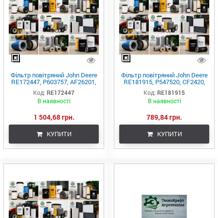
Фільтр повітряний John Deere
Фільтр повітряний John Deere
RE172447, P603757, AF26201,
RE181915, P547520, CF2420,
C17017, 42739, SA16420
AF27947, 49520, SA16438
Код:
RE172447
Код:
RE181915
В наявності
В наявності
1 504,68 грн.
789,84 грн.
КУПИТИ
КУПИТИ