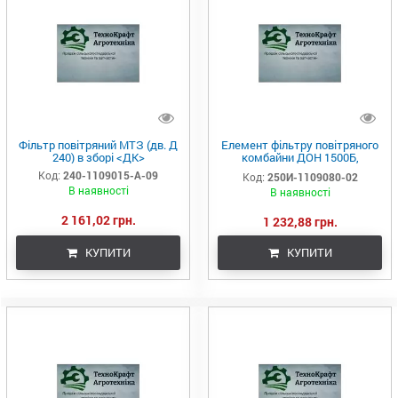
Фільтр повітряний МТЗ (дв. Д
Елемент фільтру повітряного
240) в зборі <ДК>
комбайни ДОН 1500Б,
Дон-1200, Т-150 (дв.ЯМЗ-238)
Код:
240-1109015-A-09
Код:
250И-1109080-02
компл. <ДК>
В наявності
В наявності
2 161,02 грн.
1 232,88 грн.
КУПИТИ
КУПИТИ