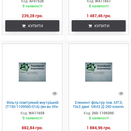
Код:
AF0752b
Код:
WA11657
ALPHA FILTER)
В наявності
В наявності
239,28 грн.
1 487,46 грн.
КУПИТИ
КУПИТИ
Фільтр повітряний внутрішній
Елемент фільтру пов. МТЗ,
(Т150-1109560-01А) (ви-во Wix-
ПАЗ двиг. ММЗ Д-260 компл.
Filtron)
(RIDER)
Код:
WA11658
Код:
260-1109300
В наявності
В наявності
882,84 грн.
1 884,96 грн.