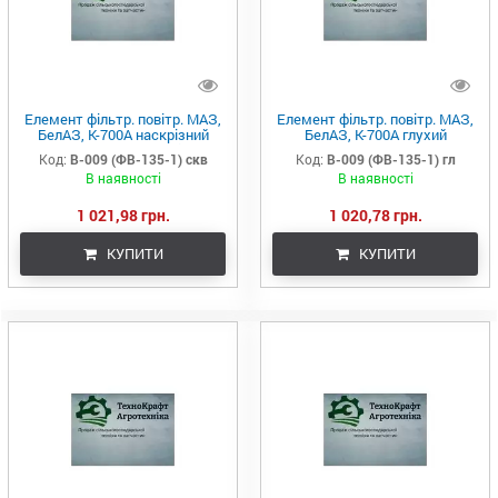
Елемент фільтр. повітр. МАЗ,
Елемент фільтр. повітр. МАЗ,
БелАЗ, К-700А наскрізний
БелАЗ, К-700А глухий
(238Н-1109080) наскрізний
(238Н-1109080) глухий
Код:
В-009 (ФВ-135-1) скв
Код:
В-009 (ФВ-135-1) гл
(Україна)
(Україна)
В наявності
В наявності
1 021,98 грн.
1 020,78 грн.
КУПИТИ
КУПИТИ