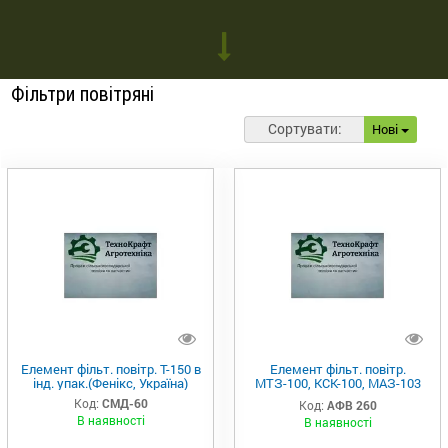
Фільтри повітряні
Сортувати:
Нові
Елемент фільт. повітр. Т-150
в
Елемент фільт. повітр.
інд. упак.(Фенікс, Україна)
МТЗ-100, КСК-100, МАЗ-103
(дв.ММЗ Д-259) <ТМ
Код:
СМД-60
Код:
АФВ 260
Автофільтр> (Фенікс, Україна)
В наявності
В наявності