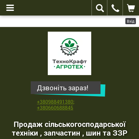
Вхід
ТехноКрафт
Агротех
-
продаж
сільськогосподарської
техніки
,
Дзвоніть зараз!
запчастин
,
+380988491380
;
шин
+380660688845
та
ЗЗР
Продаж сільськогосподарської
техніки , запчастин , шин та ЗЗР