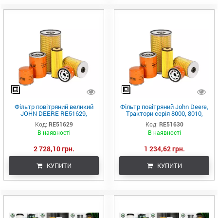
Фільтр повітряний великий
Фільтр повітряний John Deere,
JOHN DEERE RE51629,
Трактори серія 8000, 8010,
P533655, P533930, AF25359,
8020, 7010, 7020 (JOHN
Код:
RE51629
Код:
RE51630
SA16175
DEERE)
В наявності
В наявності
2 728,10 грн.
1 234,62 грн.
КУПИТИ
КУПИТИ