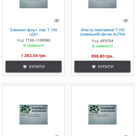
Елемент фільт. пов. Т 150
Фільтр повітряний Т-150
<ДК>
(зовнішній) (ви-во ALPHA
FILTER)
Код:
Т150-1109560
Код:
AF0754
В наявності
В наявності
1 263,54 грн.
898,80 грн.
КУПИТИ
КУПИТИ