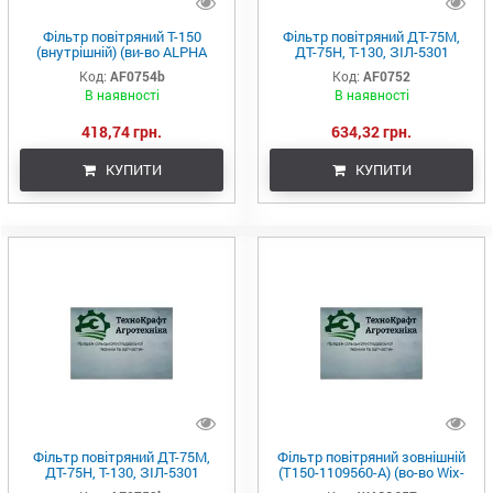
Фільтр повітряний Т-150
Фільтр повітряний ДТ-75М,
(внутрішній) (ви-во ALPHA
ДТ-75Н, Т-130, ЗІЛ-5301
FILTER)
"Бичок" (зовнішній) (ви-во
Код:
AF0754b
Код:
AF0752
ALPHA FILTER)
В наявності
В наявності
418,74 грн.
634,32 грн.
КУПИТИ
КУПИТИ
Фільтр повітряний ДТ-75М,
Фільтр повітряний зовнішній
ДТ-75Н, Т-130, ЗІЛ-5301
(Т150-1109560-А) (во-во Wix-
"Бичок" (внутрішній) (ви-во
Filtron)