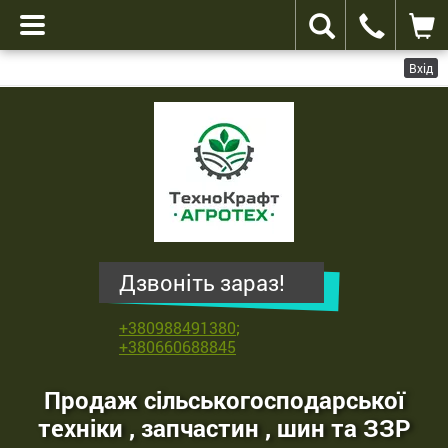
Вхід
ТехноКрафт
Агротех
-
продаж
сільськогосподарської
техніки
,
Дзвоніть зараз!
запчастин
,
+380988491380
;
шин
+380660688845
та
ЗЗР
Продаж сільськогосподарської
техніки , запчастин , шин та ЗЗР