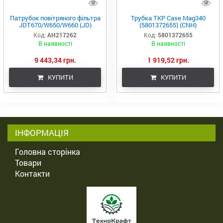
Патрубок повітряного фільтра
Трубка ТКР Case Mag340
JDT670/W650/W660 (JD)
(5801372655) (CNH)
Код:
AH217262
Код:
5801372655
В наявності
В наявності
9 443,34 грн.
1 919,52 грн.
КУПИТИ
КУПИТИ
ІНФОРМАЦІЯ
Головна сторінка
Товари
Контакти