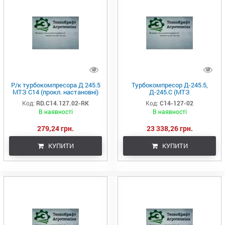
Р/к турбокомпресора Д 245.5
Турбокомпресор Д-245.5,
МТЗ С14 (прокл. настановні)
Д-245.С (МТЗ
(RIDER)
890/950/922/923) (ТКР 6-01.01
Код:
RD.C14.127.02-RK
Код:
С14-127-02
/ ТКР 6-00.01) (CZ, Чехія)
В наявності
В наявності
279,24 грн.
23 338,26 грн.
КУПИТИ
КУПИТИ