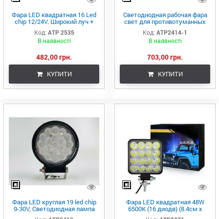
Фара LED квадратная 16 Led
Светодиодная рабочая фара
chip 12/24V. Широкий луч +
свет для противотуманных
DRL светло (желтая горизонт
фар автомобиля, Фара LED
Код:
ATP 2535
Код:
АТР2414-1
линия), свет 6500К, IP67
круглая - прожектор
В наявності
В наявності
482,00 грн.
703,00 грн.
КУПИТИ
КУПИТИ
Фара LED круглая 19 led chip
Фара LED квадратная 48W
9-30V, Светодиодная лампа
6500K (16 диодв) (8.4см х
для внедорожника
8.4см х 2см) Mini