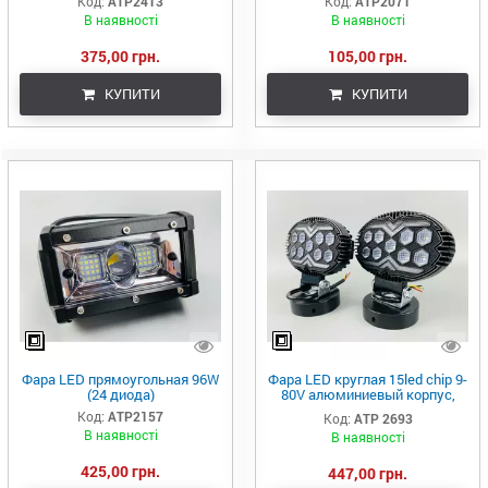
Код:
АТР2413
Код:
ATP2071
В наявності
В наявності
375,00 грн.
105,00 грн.
КУПИТИ
КУПИТИ
Фара LED прямоугольная 96W
Фара LED круглая 15led chip 9-
(24 диода)
80V алюминиевый корпус,
крепеж, воздушный клапан
Код:
АТР2157
Код:
АТР 2693
В наявності
В наявності
425,00 грн.
447,00 грн.