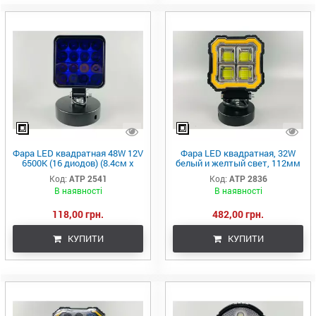
Фара LED квадратная 48W 12V
Фара LED квадратная, 32W
6500K (16 диодов) (8.4см х
белый и желтый свет, 112мм
8.4см х 2см) Mini(синяя)
х 128мм х 37мм (ширина). 9-
Код:
ATР 2541
Код:
ATP 2836
60V.
В наявності
В наявності
118,00 грн.
482,00 грн.
КУПИТИ
КУПИТИ