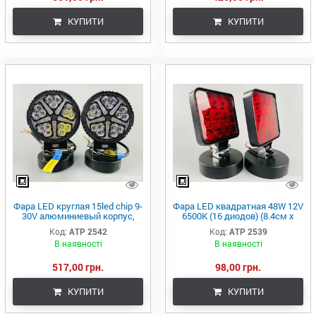
КУПИТИ
КУПИТИ
Фара LED круглая 15led chip 9-
Фара LED квадратная 48W 12V
30V алюминиевый корпус,
6500K (16 диодов) (8.4см х
крепеж, воздушный клапан
8.4см х 2см) Mini(красная)
Код:
АТР 2542
Код:
ATР 2539
В наявності
В наявності
517,00 грн.
98,00 грн.
КУПИТИ
КУПИТИ