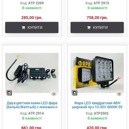
114ммx114ммх32мм
реле, 68х22мм
Код:
ATP 2269
Код:
ATP 2915
В наявності
В наявності
285,00 грн.
758,00 грн.
КУПИТИ
КУПИТИ
Двухцветная мини-LED фара
Фара LED квадратная 48W
(Белый/Желтый) с линзами и
широкий луч 10-30V 6000K 55
реле, 68х22мм
мм Premium Quality реальных
Код:
ATP 2914
Код:
ATP2502
28W, светодиодный рабочий
В наявності
В наявності
свет
661,00 грн.
420,00 грн.