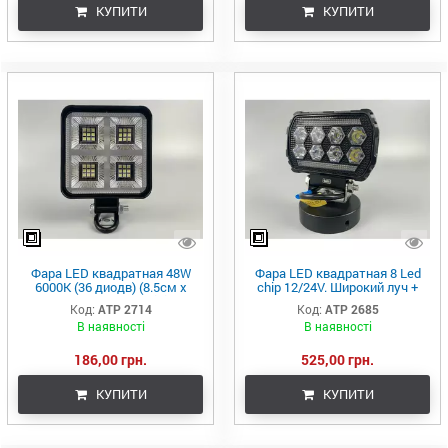
КУПИТИ
КУПИТИ
Фара LED квадратная 48W
Фара LED квадратная 8 Led
6000K (36 диодв) (8.5см х
chip 12/24V. Широкий луч +
8.5см х 1.5см) Mini
DRL светло + стробоскоп,
Код:
ATP 2714
Код:
ATP 2685
свет 6500К, IP67
В наявності
В наявності
186,00 грн.
525,00 грн.
КУПИТИ
КУПИТИ