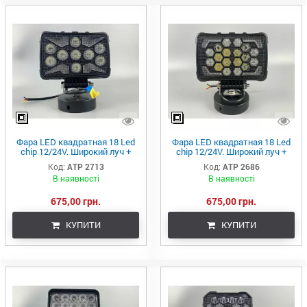
Фара LED квадратная 18 Led
Фара LED квадратная 18 Led
chip 12/24V. Широкий луч +
chip 12/24V. Широкий луч +
DRL светло + стробоскоп,
DRL светло + стробоскоп,
Код:
ATP 2713
Код:
ATP 2686
свет 6500К, IP67
свет 6500К, IP67
В наявності
В наявності
675,00 грн.
675,00 грн.
КУПИТИ
КУПИТИ