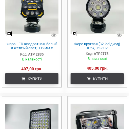
Фара LED квадратная, белый
Фара круглая (32 led диод)
и желтый свет, 112мм х
IP67, 12-80V
128мм х 37мм (ширина). 9-60V.
Код:
ATP2775
Код:
ATP 2835
В наявності
В наявності
405,00 грн.
407,00 грн.
КУПИТИ
КУПИТИ