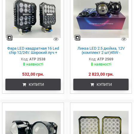
Фара LED квадратная 16 Led
Линза LED 2.5 дюйма, 12V
chip 12/24V. Широкий луч +
(комплект 2 шт)45W -
DRL светло+стробоскоп, свет
ближний/дальний P28
Код:
ATP 2538
Код:
ATP 2569
6500К, IP67
В наявності
В наявності
532,00 грн.
2 823,00 грн.
КУПИТИ
КУПИТИ