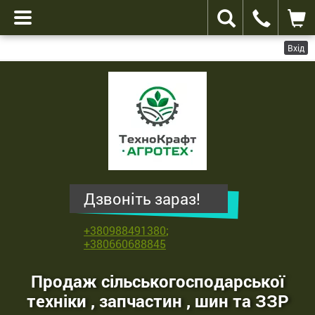
Вхід
ТехноКрафт
Агротех
-
продаж
сільськогосподарської
техніки
,
Дзвоніть зараз!
запчастин
,
+380988491380
;
шин
+380660688845
та
ЗЗР
Продаж сільськогосподарської
техніки , запчастин , шин та ЗЗР