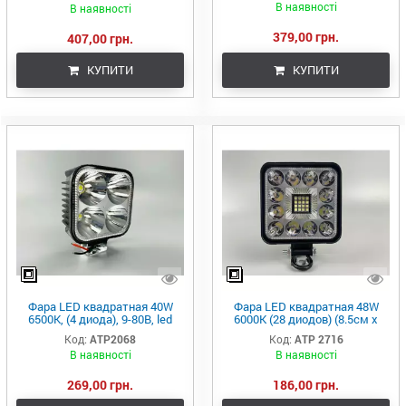
В наявності
В наявності
379,00 грн.
407,00 грн.
КУПИТИ
КУПИТИ
Фара LED квадратная 40W
Фара LED квадратная 48W
6500K, (4 диода), 9-80В, led
6000K (28 диодов) (8.5см х
chip 7070 IP67
8.5см х 1.5см) Mini
Код:
АТР2068
Код:
ATP 2716
В наявності
В наявності
269,00 грн.
186,00 грн.