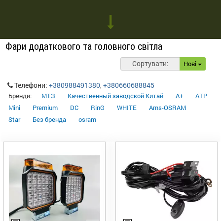
Фари додаткового та головного світла
Сортувати:
Нові
Телефони:
+380988491380
,
+380660688845
Бренди:
МТЗ
Качественный заводской Китай
A+
ATP
Mini
Premium
DC
RinG
WHITE
Ams-OSRAM
Star
Без бренда
osram