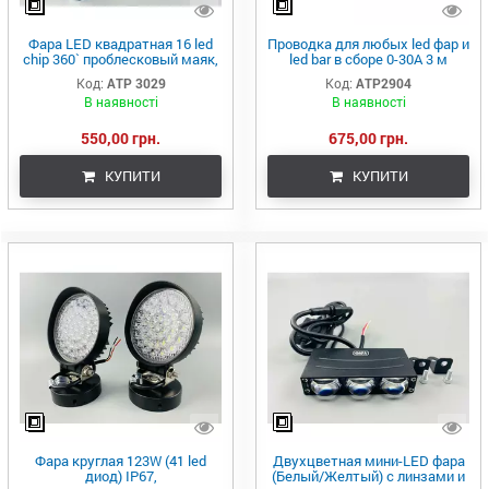
Фара LED квадратная 16 led
Проводка для любых led фар и
chip 360` проблесковый маяк,
led bar в сборе 0-30A 3 м
36 led chip основной свет,
кабель переключатель/
Код:
ATP 3029
Код:
ATP2904
101мм х 147мм х 36мм, 12-
реле предохранители
В наявності
В наявності
36V, широкий луч
550,00 грн.
675,00 грн.
КУПИТИ
КУПИТИ
Фара круглая 123W (41 led
Двухцветная мини-LED фара
диод) IP67,
(Белый/Желтый) с линзами и