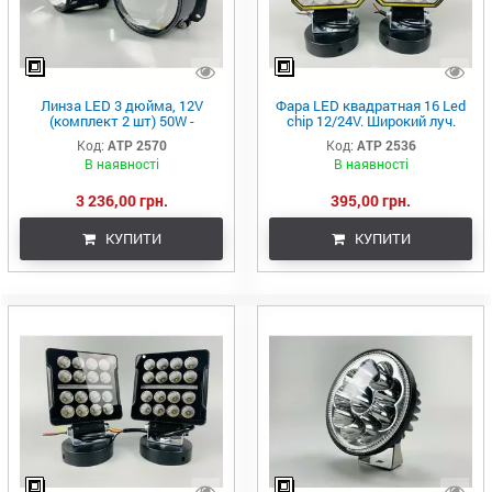
Линза LED 3 дюйма, 12V
Фара LED квадратная 16 Led
(комплект 2 шт) 50W -
chip 12/24V. Широкий луч.
ближний/дальний G2
Свет 6500К, IP67.Реальные
Код:
ATP 2570
Код:
ATP 2536
27W
В наявності
В наявності
3 236,00 грн.
395,00 грн.
КУПИТИ
КУПИТИ