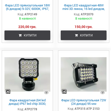
Фара LED прямоугольная 18W
Фара LED квадратная 48W
(6 диодов) 9-32V, 6000K, IP67,
mini 3D линза, 16 led диодов,
led chip 3030
6500K, 9-80В
Код:
ATP2149
Код:
ATP2070
В наявності
В наявності
220,00 грн.
150,00 грн.
КУПИТИ
КУПИТИ
Фара квадратная (64 led
Фара LED прямоугольная 72W
диода) IP67 led chip 3030,
(24 диода) 95 мм
алюминиевый корпус,
Код:
ATP315 АТР 2153
Код:
ATP2778
крепление