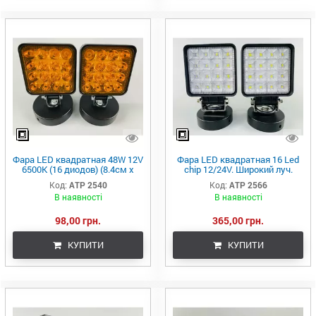
Фара LED квадратная 48W 12V
Фара LED квадратная 16 Led
6500K (16 диодов) (8.4см х
chip 12/24V. Широкий луч.
8.4см х 2см) Mini(оранжевая)
Свет 6500К, IP67.
Код:
ATР 2540
Код:
ATP 2566
В наявності
В наявності
98,00 грн.
365,00 грн.
КУПИТИ
КУПИТИ