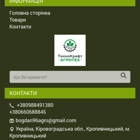
ІНФОРМАЦІЯ
Головна сторінка
Товари
Контакти
КОНТАКТИ
+380988491380
+380660688845
b
ogd
an9
6ag
ro@
gma
il.
com
Україна, Кіровоградська обл., Кропивницький, м.
Кропивницький