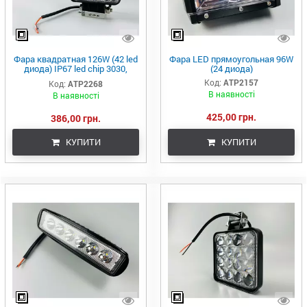
Фара квадратная 126W (42 led
Фара LED прямоугольная 96W
диода) IP67 led chip 3030,
(24 диода)
алюминиевый корпус,
Код:
АТР2157
Код:
ATP2268
крепление
В наявності
В наявності
425,00 грн.
386,00 грн.
КУПИТИ
КУПИТИ