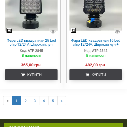
Фара LED квадратная 25 Led
Фара LED квадратная 16 Led
chip 12/24V. Широкий луч.
chip 12/24V. Широкий луч +
Свет 6500К, IP67.Воздушный
DRL светло + стробоскоп,
Код:
ATP 2845
Код:
ATP 2842
клапан, от запотевания
свет 6500К, IP67
В наявності
В наявності
365,00 грн.
482,00 грн.
КУПИТИ
КУПИТИ
«
1
2
3
4
5
»