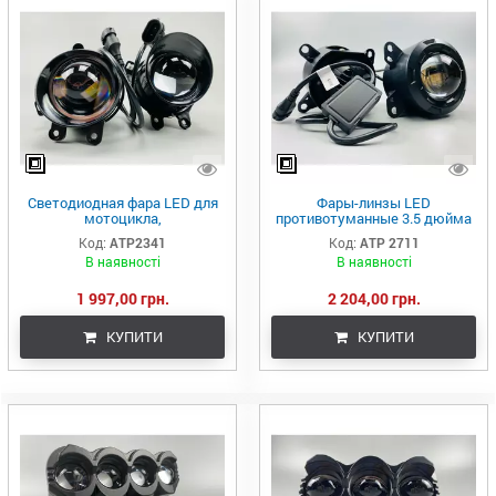
Светодиодная фара LED для
Фары-линзы LED
мотоцикла,
противотуманные 3.5 дюйма
водонепроницаемая
(90 мм х 90 мм), 45W, IP67,
Код:
ATP2341
Код:
ATP 2711
автомобильная
12V, 3400 LM (комплект 2 шт.)
В наявності
В наявності
мотоциклетная
противотуманная
1 997,00 грн.
2 204,00 грн.
КУПИТИ
КУПИТИ