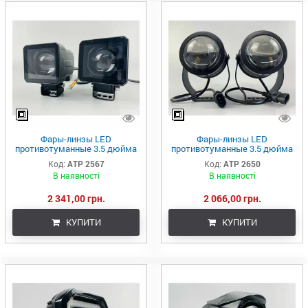
Фары-линзы LED
Фары-линзы LED
противотуманные 3.5 дюйма
противотуманные 3.5 дюйма
(90мм х 90мм), 45W, IP68, 9V-
(90мм х 90мм), 45W, IP67, 12V,
Код:
ATP 2567
Код:
ATP 2650
36V, 3400LM (комплект 2 шт)
3400LM (комплект 2 шт)
В наявності
В наявності
2 341,00 грн.
2 066,00 грн.
КУПИТИ
КУПИТИ