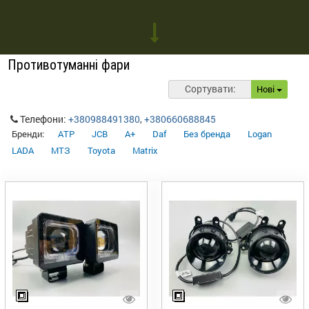
Противотуманні фари
Сортувати:
Нові
Телефони:
+380988491380
,
+380660688845
Бренди:
ATP
JCB
A+
Daf
Без бренда
Logan
LADA
МТЗ
Toyota
Matrix