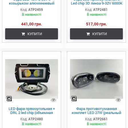
козырьком алюминиевый
Led chip 3D линза 9-32V 6000К
корпус ближний + дальний
IP67 led chip 3030 желтый и
Код:
ATP2459
Код:
ATP2481
белый + оранжевый IP67
белый свет+ габаритный свет
В наявності
В наявності
441,00 грн.
517,00 грн.
КУПИТИ
КУПИТИ
LED фара прямоугольная +
Фара противотуманная
DRL 2 led chip (объемная
комплет LED 27W (реальный
линза) 10-80V желтый и белый
показатель) (комплект 2 шт)
Код:
ATP2480
Код:
ATP2661
свет + крепление
четкая линия светлая, 3
В наявності
В наявності
линзы