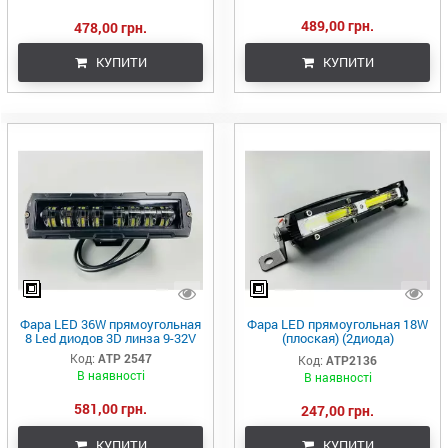
489,00 грн.
478,00 грн.
КУПИТИ
КУПИТИ
Фара LED 36W прямоугольная
Фара LED прямоугольная 18W
8 Led диодов 3D линза 9-32V
(плоская) (2диода)
светодиодная рабочая фара,
Код:
АТР 2547
Код:
ATP2136
дополнительный свет
В наявності
В наявності
581,00 грн.
247,00 грн.
КУПИТИ
КУПИТИ