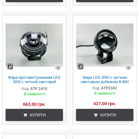
Фара противотуманная LED
Фара LED 30W с четким
30W с четкой световой
световым рубежом 8-80V
границей большой линзой и и
Код:
ATP2342
Код:
АТР 2410
габаритным светом 8-80V
В наявності
В наявності
427,00 грн.
663,00 грн.
КУПИТИ
КУПИТИ