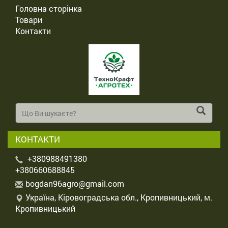
Головна сторінка
Товари
Контакти
КОНТАКТИ
+380988491380
+380660688845
b
ogd
an9
6ag
ro@
gma
il.
com
Україна, Кіровоградська обл., Кропивницький, м.
Кропивницький