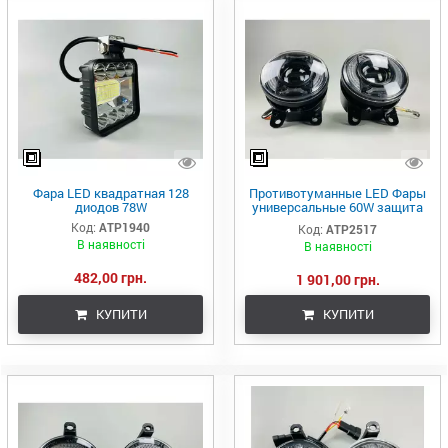
Фара LED квадратная 128
Противотуманные LED Фары
диодов 78W
универсальные 60W защита
IP67 12-80V с ДХО белый +
Код:
ATP1940
Код:
ATP2517
оранжевый с матричными
В наявності
В наявності
линзами
482,00 грн.
1 901,00 грн.
КУПИТИ
КУПИТИ