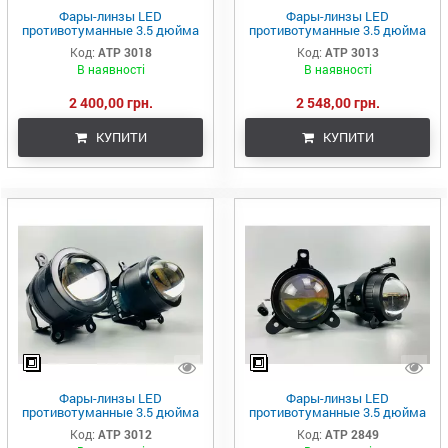
Фары-линзы LED
Фары-линзы LED
противотуманные 3.5 дюйма
противотуманные 3.5 дюйма
(90мм х 90мм), 45W, IP68, 9V-
(90мм х 90мм), 50W, IP68, 9V-
Код:
ATP 3018
Код:
ATР 3013
36V, 3400LM (комплект 2 шт)
36V, 3400LM (комплект 2 шт)
В наявності
В наявності
2 400,00 грн.
2 548,00 грн.
КУПИТИ
КУПИТИ
Фары-линзы LED
Фары-линзы LED
противотуманные 3.5 дюйма
противотуманные 3.5 дюйма
(90мм х 90мм), 50W, IP68, 9V-
(90мм х 90мм), 45W, IP68, 9V-
Код:
ATР 3012
Код:
ATP 2849
36V, 3400LM (комплект 2 шт)
36V, 3400LM (комплект 2 шт)