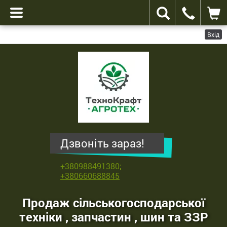
Вхід
ТехноКрафт
Агротех
-
продаж
сільськогосподарської
техніки
,
Дзвоніть зараз!
запчастин
,
+380988491380
;
шин
+380660688845
та
ЗЗР
Продаж сільськогосподарської
техніки , запчастин , шин та ЗЗР