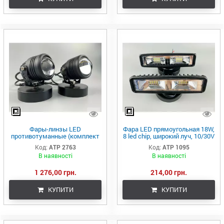
Фары-линзы LED
Фара LED прямоугольная 18W,
противотуманные (комплект
8 led chip, широкий луч, 10/30V
2 шт), 1 фара – 26W реальных
6000K
Код:
ATP 2763
Код:
ATP 1095
ватт, 2 шт – 52W реальных, 3
В наявності
В наявності
провода
1 276,00 грн.
214,00 грн.
КУПИТИ
КУПИТИ