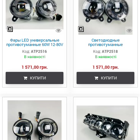
Фары LED универсальные
Светодиодные
противотуманные 60W 12-80V
противотуманные
с ДХО и большой линзой,
фары 6000LM 3.5 дюйма с
Код:
ATP2516
Код:
ATP2518
белый и оранжевый цвет
ДХО белый оранжевый Led
В наявності
В наявності
(комплект
противотуманки IP67 ВАЗ
1 571,00 грн.
1 571,00 грн.
КУПИТИ
КУПИТИ