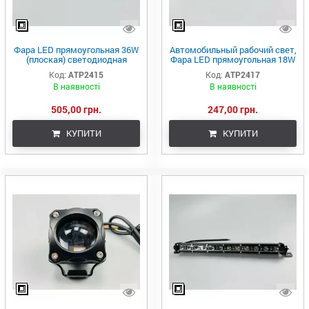
Фара LED прямоугольная 36W
Автомобильный рабочий свет,
(плоская) светодиодная
Фара LED прямоугольная 18W
рабочая фара,
(плоская)
Код:
ATP2415
Код:
ATP2417
дополнительный свет
В наявності
В наявності
505,00 грн.
247,00 грн.
КУПИТИ
КУПИТИ