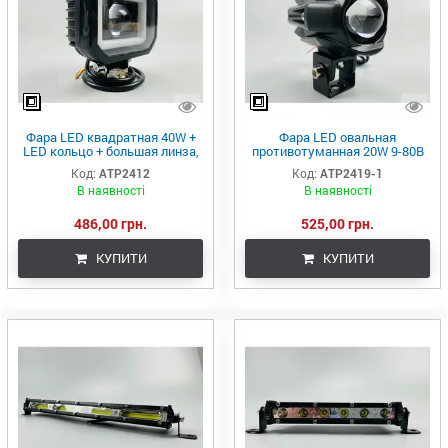
Фара LED квадратная 40W +
Фара LED овальная
LED кольцо + большая линза,
противотуманная 20W 9-80В
дополнительная
led chip 3570 белый + желтый,
Код:
ATP2412
Код:
ATP2419-1
противотуманная фара
светодиодный
В наявності
В наявності
вспомогательный свет
486,00 грн.
525,00 грн.
КУПИТИ
КУПИТИ