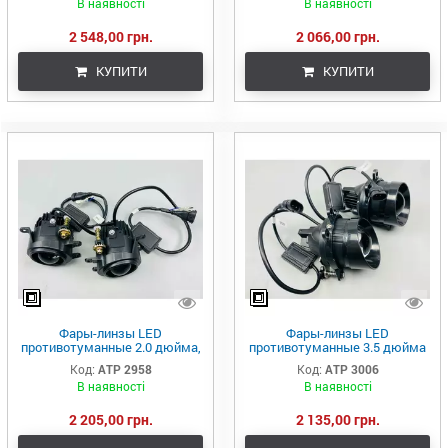
В наявності
В наявності
2 548,00 грн.
2 066,00 грн.
КУПИТИ
КУПИТИ
Фары-линзы LED
Фары-линзы LED
противотуманные 2.0 дюйма,
противотуманные 3.5 дюйма
40w ближний + 40w дальний
(90мм х 90мм), 50W, IP68, 9V-
Код:
ATР 2958
Код:
ATР 3006
36V, 3400LM (комплект 2 шт)
В наявності
В наявності
2 205,00 грн.
2 135,00 грн.