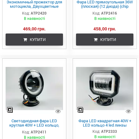
Экономичный прожектор для
Фара LED прямоугольная 36W
мотоцикла, Двухцветные
(плоская) (12 диода) (chip
светодиодные
3030) IP68 (33,8см х 5см х
Код:
ATP2420
Код:
ATP2416
противотуманки Фара LED
3см)
В наявності
В наявності
квадратная 20W
469,00 грн.
458,00 грн.
КУПИТИ
КУПИТИ
Светодиодная фара LED
Фара LED квадратная 40W +
круглая 40W + LED кольцо,
LED кольцо 4 led линзы
дополнительный свет
Код:
ATP2333
Код:
ATP2411
туманная фара
В наявності
В наявності