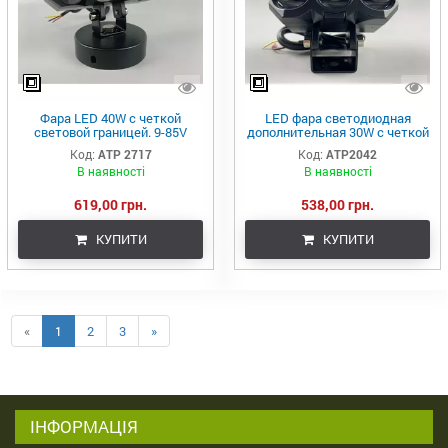
Фара LED 40W с четкой
LED фара светодиодная
световой границей. 9-85V
дополнительная 30W с четкой
ближний + дальний свет
световой границей, фара для
Код:
ATP 2717
Код:
ATP2042
мотоцикла комбо-луч
В наявності
В наявності
619,00 грн.
538,00 грн.
КУПИТИ
КУПИТИ
«
1
2
3
»
ІНФОРМАЦІЯ