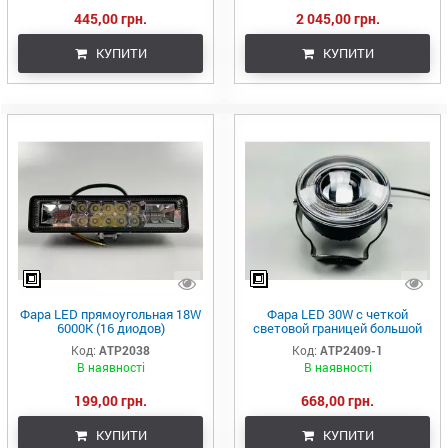
445,00 грн.
2 045,00 грн.
КУПИТИ
КУПИТИ
Фара LED прямоугольная 18W
Фара LED 30W с четкой
6000K (16 диодов)
световой границей большой
противотуманная
линзой и габаритным светом
Код:
ATP2038
Код:
ATP2409-1
многофункциональная
8-80V led chip 3570
В наявності
В наявності
дополнительное освещение
противотуманная
199,00 грн.
668,00 грн.
КУПИТИ
КУПИТИ