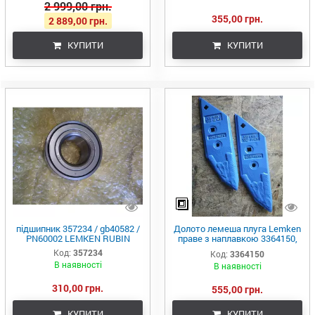
2 999,00 грн.
355,00 грн.
2 889,00 грн.
КУПИТИ
КУПИТИ
підшипник 357234 / gb40582 /
Долото лемеша плуга Lemken
PN60002 LEMKEN RUBIN
праве з наплавкою 3364150,
64000172, 64000310,
Код:
357234
Код:
3364150
EOV000011R Eurozappa
В наявності
В наявності
310,00 грн.
555,00 грн.
КУПИТИ
КУПИТИ