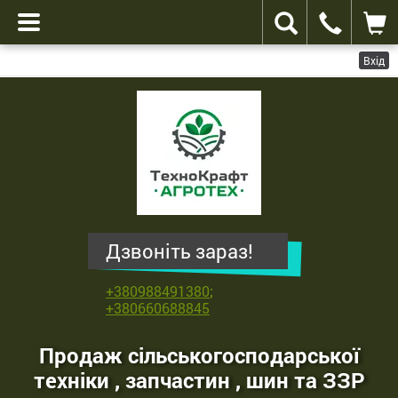
Вхід
ТехноКрафт
Агротех
-
продаж
сільськогосподарської
техніки
,
Дзвоніть зараз!
запчастин
,
+380988491380
;
шин
+380660688845
та
ЗЗР
Продаж сільськогосподарської
техніки , запчастин , шин та ЗЗР