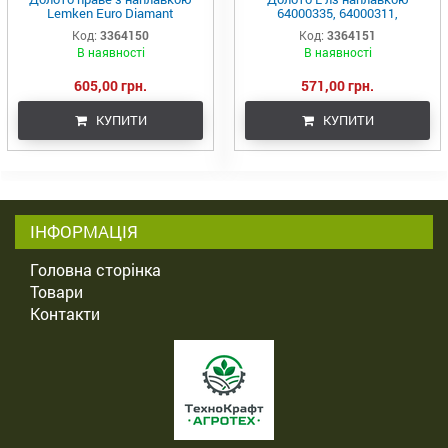
Lemken Euro Diamant
64000335, 64000311,
64000172, 64000310,
EOV000012R, 3364151 Euro
Код:
3364150
Код:
3364151
EOV000011R, 3364150
Diamant Lemken
В наявності
В наявності
605,00 грн.
571,00 грн.
КУПИТИ
КУПИТИ
ІНФОРМАЦІЯ
Головна сторінка
Товари
Контакти