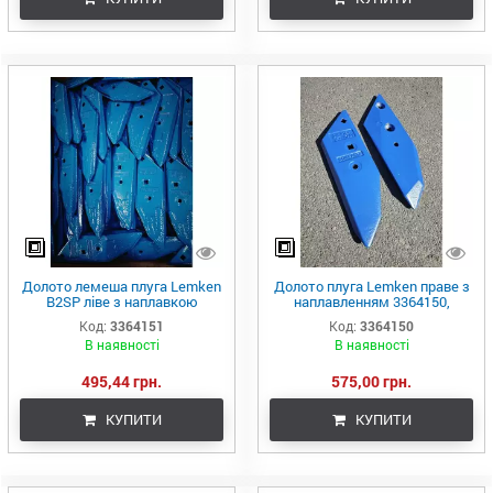
Долото лемеша плуга Lemken
Долото плуга Lemken праве з
B2SP ліве з наплавкою
наплавленням 3364150,
3364151, 64000335, 64000311,
64000172, 64000310,
Код:
3364151
Код:
3364150
EOV000012R (Eurozappa)
EOV000011R
В наявності
В наявності
495,44 грн.
575,00 грн.
КУПИТИ
КУПИТИ