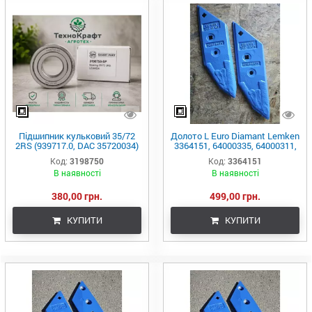
Підшипник кульковий 35/72
Долото L Euro Diamant Lemken
2RS (939717.0, DAC 35720034)
3364151, 64000335, 64000311,
(Lemken)
EOV000012R, 3364151
Код:
3198750
Код:
3364151
В наявності
В наявності
380,00 грн.
499,00 грн.
КУПИТИ
КУПИТИ