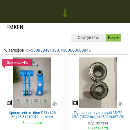
LEMKEN
Сортувати:
Нові
Телефони:
+380988491380
,
+380660688845
Знижка -4%
Кронштейн стійки D51x128
Підшипник кульковий 35/72
60x25 51210012 Lemken
2RS (357234/gb40582/9397170
Claas /3198750 Lemken)
В наявності
Код:
357234
PN60002
В наявності