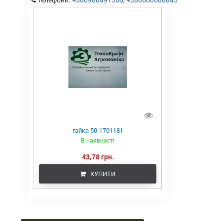
ЗЗР
гайка 50-1701181
В наявності
43,78 грн.
КУПИТИ