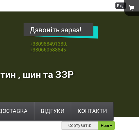
Вхід
Дзвоніть зараз!
+380988491380
;
+380660688845
тин , шин та ЗЗР
ДОСТАВКА
ВІДГУКИ
КОНТАКТИ
Сортувати:
Нові