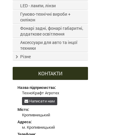
LED - лампи, лінзи
Гумово-технічні вироби +
силікон
Фонарі задні, фонарі габаритні,
додаткове освітлення
Аксессуари для авто та інцої
техники
Різне
КОНТАКТИ
Назва підприємства:
ТехноКрафт Агротех
Написати нам
Місто:
Кропивницький
Адреса:
м. Кропивницький
Телефони: