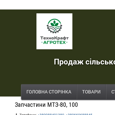
ТехноКрафт
Агротех
-
продаж
сільськогосподарської
Продаж сільсько
техніки
,
запчастин
,
ГОЛОВНА СТОРІНКА
ТОВАРИ
С
шин
Запчастини МТЗ-80, 100
та
Телефони:
+380988491380
,
+380660688845