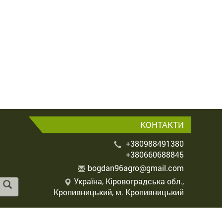
КОНТАКТИ
+380988491380
+380660688845
b
ogd
an9
6ag
ro@
gma
il.
com
Україна, Кіровоградська обл.,
Кропивницький, м. Кропивницький