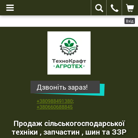
Вхід
ТехноКрафт
Агротех
-
продаж
сільськогосподарської
техніки
,
Дзвоніть зараз!
запчастин
,
+380988491380
;
шин
+380660688845
та
ЗЗР
Продаж сільськогосподарської
техніки , запчастин , шин та ЗЗР