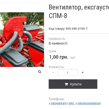
Вентилятор, ексгауст
СПМ-8
Код товару:
509.046.6150-Т
Наявність:
В наявності
Ціна :
1,00 грн.
/шт
Кількість:
-
+
Купити
Телефони:
+380988491380
,
+380660688845