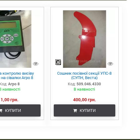
а контролю висіву
Сошник посівної секції УПС-8
 на сівалки Агро 8
(СУПН, Веста)
Код:
Агро 8
Код:
509.046.4330
В наявності
В наявності
1,00 грн.
400,00 грн.
КУПИТИ
КУПИТИ