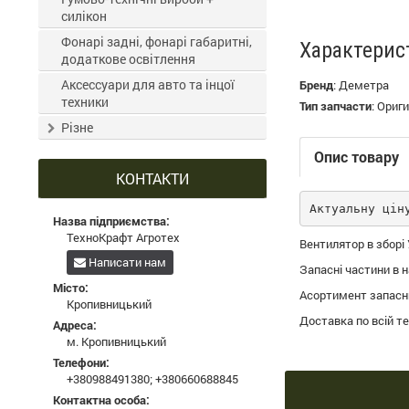
силікон
Фонарі задні, фонарі габаритні,
Характерис
додаткове освітлення
Аксессуари для авто та інцої
Бренд
:
Деметра
техники
Тип запчасти
:
Ориги
Різне
Опис товару
КОНТАКТИ
Актуальну цін
Назва підприємства:
ТехноКрафт Агротех
Вентилятор в зборі
Написати нам
Запасні частини в 
Місто:
Асортимент запасни
Кропивницький
Доставка по всій те
Адреса:
м. Кропивницький
Телефони:
+380988491380
;
+380660688845
Контактна особа: