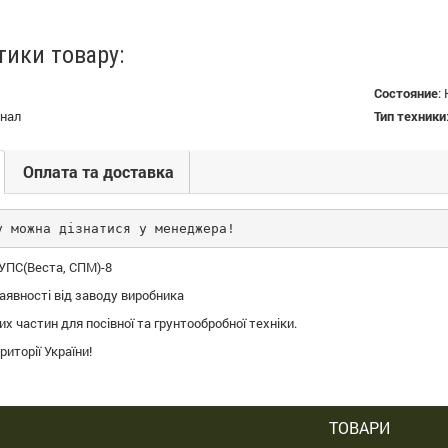
тики товару:
Состояние
:
нал
Тип техники
Оплата та доставка
у можна дізнатися у менеджера!
 УПС(Веста, СПМ)-8
наявності від заводу виробника
х частин для посівної та грунтообробної техніки.
риторії України!
ТОВАРИ