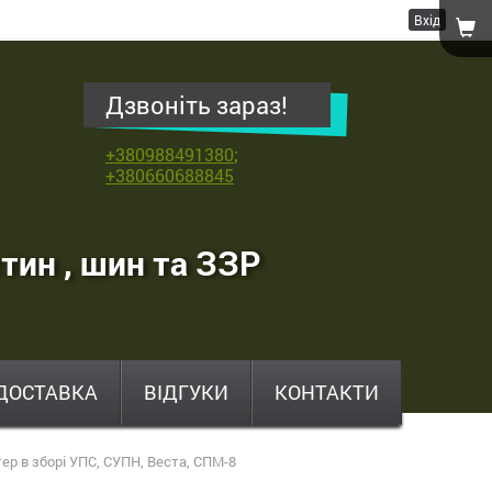
Вхід
Дзвоніть зараз!
+380988491380
;
+380660688845
тин , шин та ЗЗР
ДОСТАВКА
ВІДГУКИ
КОНТАКТИ
ер в зборі УПС, СУПН, Веста, СПМ-8