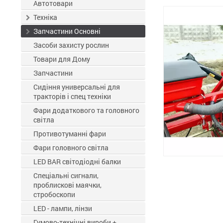
ЗЗР
Автотовари
Техніка
Запчастини Основні
Засоби захисту рослин
Товари для Дому
Запчастини
Сидіння универсальні для
тракторів і спец техніки
Фари додаткового та головного
світла
Противотуманні фари
Фари головного світла
LED BAR світодіодні балки
Спеціальні сигнали,
проблискові маячки,
стробоскопи
LED - лампи, лінзи
Гумово-технічні вироби +