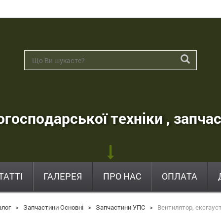
господарської техніки , запчас
ТАТТІ
ГАЛЕРЕЯ
ПРО НАС
ОПЛАТА
алог
>
Запчастини Основні
>
Запчастини УПС
>
Вентилятор, ексгауст