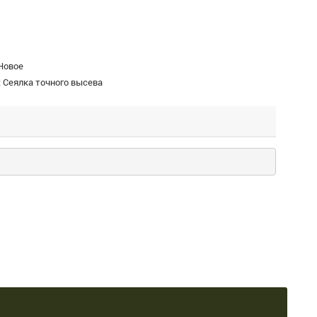
Новое
:
Сеялка точного высева