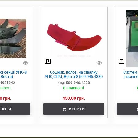
ї секції УПС-8
Сошник, полоз, на сівалку
Систем
 Веста)
УПС,СПМ, Веста-8 509.046.4330
насіння
4921042
Код:
509.046.4330
вності
В наявності
0 грн.
450,00 грн.
ПИТИ
КУПИТИ