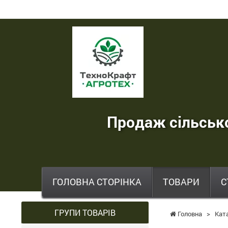
ТехноКрафт
Агротех
-
продаж
сільськогосподарської
Продаж сільсько
техніки
,
запчастин
,
ГОЛОВНА СТОРІНКА
ТОВАРИ
С
шин
та
ГРУПИ ТОВАРІВ
Головна
>
Кат