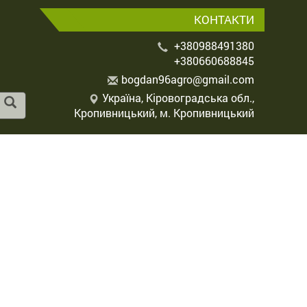
КОНТАКТИ
+380988491380
+380660688845
b
ogd
an9
6ag
ro@
gma
il.
com
Україна, Кіровоградська обл.,
Кропивницький, м. Кропивницький