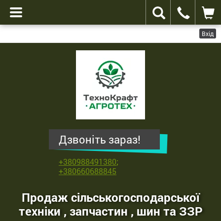
Вхід
ТехноКрафт
Агротех
-
продаж
сільськогосподарської
техніки
,
Дзвоніть зараз!
запчастин
,
+380988491380
;
шин
+380660688845
та
ЗЗР
Продаж сільськогосподарської
техніки , запчастин , шин та ЗЗР