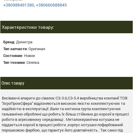
+380988491380
,
+380660688845
Характеристики товару:
Бренд
:
Деметра
Тип запчасти
:
Оригинал
Состояние
:
Новое
Тип техники
:
Сеялка
Опис товару
Висіваючі апарати до сівалок СЗ-3.6,СЗ-5.4 виробництва компанії ТОВ
"АгроПромСфера" відрізняються високою якістю комплектуючих та
надійністю в експлуатації .Вали та метизна група комплектуючих
гальванічно оброблені що робить їх більш стійкими до корозії в процесі
роботи в агресивному середовищі . Металокерамічна котушка не
піддається корозії в процесі роботи ,корпус котушки пофарбований
порошковою фарбою, що гарантує його довговічність . Так само під