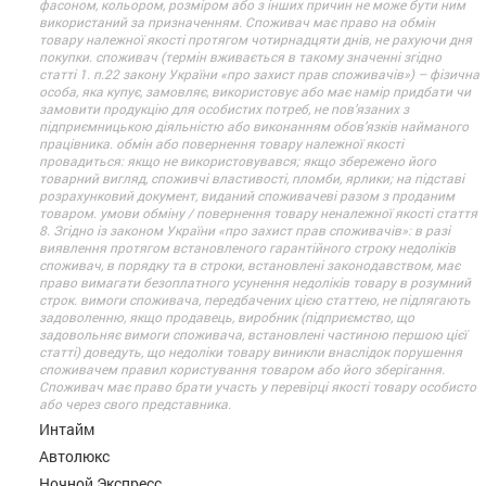
фасоном, кольором, розміром або з інших причин не може бути ним
використаний за призначенням. Споживач має право на обмін
товару належної якості протягом чотирнадцяти днів, не рахуючи дня
покупки. споживач (термін вживається в такому значенні згідно
статті 1. п.22 закону України «про захист прав споживачів») – фізична
особа, яка купує, замовляє, використовує або має намір придбати чи
замовити продукцію для особистих потреб, не пов’язаних з
підприємницькою діяльністю або виконанням обов’язків найманого
працівника. обмін або повернення товару належної якості
провадиться: якщо не використовувався; якщо збережено його
товарний вигляд, споживчі властивості, пломби, ярлики; на підставі
розрахунковий документ, виданий споживачеві разом з проданим
товаром. умови обміну / повернення товару неналежної якості стаття
8. Згідно із законом України «про захист прав споживачів»: в разі
виявлення протягом встановленого гарантійного строку недоліків
споживач, в порядку та в строки, встановлені законодавством, має
право вимагати безоплатного усунення недоліків товару в розумний
строк. вимоги споживача, передбачених цією статтею, не підлягають
задоволенню, якщо продавець, виробник (підприємство, що
задовольняє вимоги споживача, встановлені частиною першою цієї
статті) доведуть, що недоліки товару виникли внаслідок порушення
споживачем правил користування товаром або його зберігання.
Споживач має право брати участь у перевірці якості товару особисто
або через свого представника.
Интайм
Автолюкс
Ночной Экспресс