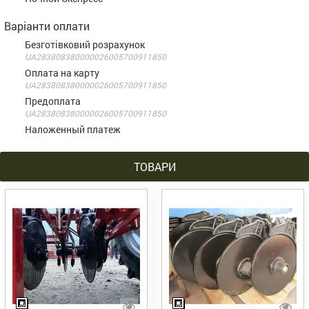
Варіанти оплати
Безготівковий розрахунок
UA283808380000026005700911850
Оплата на карту
UA283808380000026005700911850
Предоплата
UA283808380000026005700911850
Наложенный платеж
ТОВАРИ