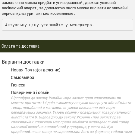
замовлення можна придбати универсалный , двохкотушковий
висіваючий апарат , за допомогою якого можна висівати як звичайні
зернові культури так і мелкосемянные .
Актуальну ціну уточнюйте у менеджера.
Оплата та доставка
Варіанти доставки
Новая Почта(отделение)
Самовывоз
Гюнсел
Повернення і обмін
Відповідно до закону України «про захист прав споживачів» ви
можете протягом 14 днів з моменту покупки повернути або обміняти
товар, придбаний в магазині, за умови виконання всіх норм
передбачених законом. Умови обміну / повернення товару належної
якості стаття 9. Відповідно до закону України «про захист прав
споживачів»: споживач має право обміняти непродовольчий товар
належної якості на аналогічний у продавця, у якого він був
придбаний, якщо товар не задовольнив його за формою, габаритами,