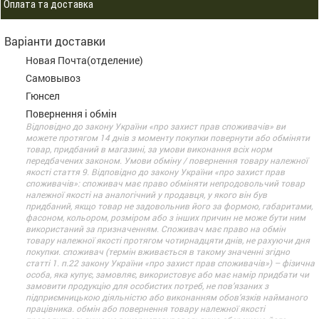
Оплата та доставка
Варіанти доставки
Новая Почта(отделение)
Самовывоз
Гюнсел
Повернення і обмін
Відповідно до закону України «про захист прав споживачів» ви
можете протягом 14 днів з моменту покупки повернути або обміняти
товар, придбаний в магазині, за умови виконання всіх норм
передбачених законом. Умови обміну / повернення товару належної
якості стаття 9. Відповідно до закону України «про захист прав
споживачів»: споживач має право обміняти непродовольчий товар
належної якості на аналогічний у продавця, у якого він був
придбаний, якщо товар не задовольнив його за формою, габаритами,
фасоном, кольором, розміром або з інших причин не може бути ним
використаний за призначенням. Споживач має право на обмін
товару належної якості протягом чотирнадцяти днів, не рахуючи дня
покупки. споживач (термін вживається в такому значенні згідно
статті 1. п.22 закону України «про захист прав споживачів») – фізична
особа, яка купує, замовляє, використовує або має намір придбати чи
замовити продукцію для особистих потреб, не пов’язаних з
підприємницькою діяльністю або виконанням обов’язків найманого
працівника. обмін або повернення товару належної якості