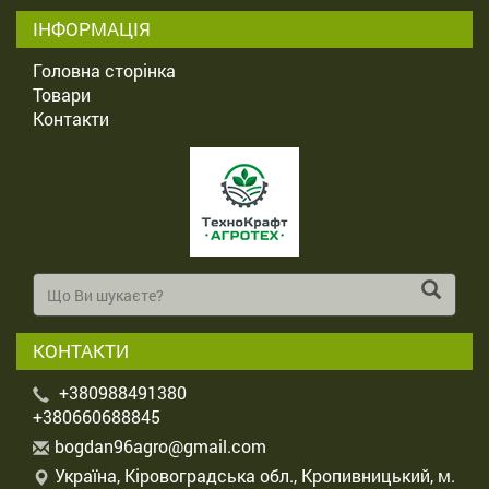
ІНФОРМАЦІЯ
Головна сторінка
Товари
Контакти
КОНТАКТИ
+380988491380
+380660688845
b
ogd
an9
6ag
ro@
gma
il.
com
Україна, Кіровоградська обл., Кропивницький, м.