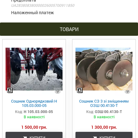
UA283808380000026005700911850
Наложенный платеж
ТОВАРИ
Сошник Однорядковий Н
Сошник СЗ 3 зі зміщенням
105.03.000-05
ОЗШ 00.4130-Т
Код:
Н 105.03.000-05
Код:
ОЗШ 00.4130-Т
В наявності
В наявності
1 500,00 грн.
1 300,00 грн.
КУПИТИ
КУПИТИ