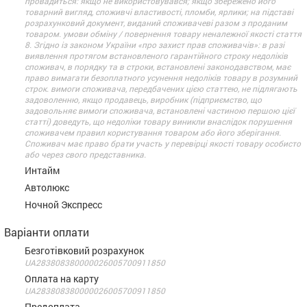
провадиться: якщо не використовувався; якщо збережено його
товарний вигляд, споживчі властивості, пломби, ярлики; на підставі
розрахунковий документ, виданий споживачеві разом з проданим
товаром. умови обміну / повернення товару неналежної якості стаття
8. Згідно із законом України «про захист прав споживачів»: в разі
виявлення протягом встановленого гарантійного строку недоліків
споживач, в порядку та в строки, встановлені законодавством, має
право вимагати безоплатного усунення недоліків товару в розумний
строк. вимоги споживача, передбачених цією статтею, не підлягають
задоволенню, якщо продавець, виробник (підприємство, що
задовольняє вимоги споживача, встановлені частиною першою цієї
статті) доведуть, що недоліки товару виникли внаслідок порушення
споживачем правил користування товаром або його зберігання.
Споживач має право брати участь у перевірці якості товару особисто
або через свого представника.
Интайм
Автолюкс
Ночной Экспресс
Варіанти оплати
Безготівковий розрахунок
UA283808380000026005700911850
Оплата на карту
UA283808380000026005700911850
Предоплата