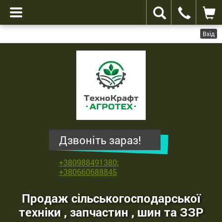
Вхід
ТехноКрафт
Агротех
-
продаж
сільськогосподарської
техніки
,
Дзвоніть зараз!
запчастин
,
+380988491380
;
шин
+380660688845
та
ЗЗР
Продаж сільськогосподарської
техніки , запчастин , шин та ЗЗР