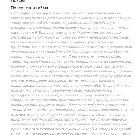
Гюнсел
Повернення і обмін
Відповідно до закону України «про захист прав споживачів» ви
можете протягом 14 днів з моменту покупки повернути або обміняти
товар, придбаний в магазині, за умови виконання всіх норм
передбачених законом. Умови обміну / повернення товару належної
якості стаття 9. Відповідно до закону України «про захист прав
споживачів»: споживач має право обміняти непродовольчий товар
належної якості на аналогічний у продавця, у якого він був
придбаний, якщо товар не задовольнив його за формою, габаритами,
фасоном, кольором, розміром або з інших причин не може бути ним
використаний за призначенням. Споживач має право на обмін
товару належної якості протягом чотирнадцяти днів, не рахуючи дня
покупки. споживач (термін вживається в такому значенні згідно
статті 1. п.22 закону України «про захист прав споживачів») – фізична
особа, яка купує, замовляє, використовує або має намір придбати чи
замовити продукцію для особистих потреб, не пов’язаних з
підприємницькою діяльністю або виконанням обов’язків найманого
працівника. обмін або повернення товару належної якості
провадиться: якщо не використовувався; якщо збережено його
товарний вигляд, споживчі властивості, пломби, ярлики; на підставі
розрахунковий документ, виданий споживачеві разом з проданим
товаром. умови обміну / повернення товару неналежної якості стаття
8. Згідно із законом України «про захист прав споживачів»: в разі
виявлення протягом встановленого гарантійного строку недоліків
споживач, в порядку та в строки, встановлені законодавством, має
право вимагати безоплатного усунення недоліків товару в розумний
строк. вимоги споживача, передбачених цією статтею, не підлягають