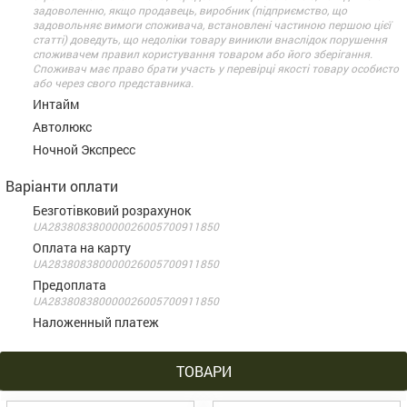
задоволенню, якщо продавець, виробник (підприємство, що
задовольняє вимоги споживача, встановлені частиною першою цієї
статті) доведуть, що недоліки товару виникли внаслідок порушення
споживачем правил користування товаром або його зберігання.
Споживач має право брати участь у перевірці якості товару особисто
або через свого представника.
Интайм
Автолюкс
Ночной Экспресс
Варіанти оплати
Безготівковий розрахунок
UA283808380000026005700911850
Оплата на карту
UA283808380000026005700911850
Предоплата
UA283808380000026005700911850
Наложенный платеж
ТОВАРИ