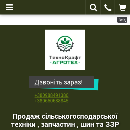
Вхід
ТехноКрафт
Агротех
-
продаж
сільськогосподарської
техніки
,
Дзвоніть зараз!
запчастин
,
+380988491380
;
шин
+380660688845
та
ЗЗР
Продаж сільськогосподарської
техніки , запчастин , шин та ЗЗР