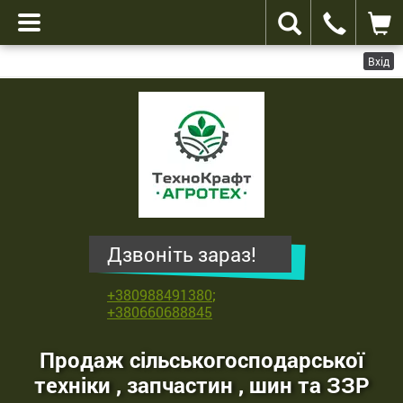
Вхід
ТехноКрафт
Агротех
-
продаж
сільськогосподарської
техніки
,
Дзвоніть зараз!
запчастин
,
+380988491380
;
шин
+380660688845
та
ЗЗР
Продаж сільськогосподарської
техніки , запчастин , шин та ЗЗР