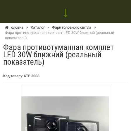
Головна
>
Каталог
>
Фари головного світла
>
Фара противотуманная комплет LED 30W ближний (реальный
показатель)
Фара противотуманная комплет
LED 30W ближний (реальный
показатель)
Код товару:
ATP 3008