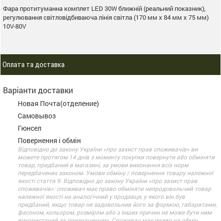
Фара протитуманна комплет LED 30W ближній (реальний показник),
регулювання світловідбиваюча лінія світла (170 мм х 84 мм х 75 мм)
10V-80V
Оплата та доставка
Варіанти доставки
Новая Почта(отделение)
Самовывоз
Гюнсел
Повернення і обмін
Відповідно до закону України «про захист прав споживачів» ви
можете протягом 14 днів з моменту покупки повернути або обміняти
товар, придбаний в магазині, за умови виконання всіх норм
передбачених законом. Умови обміну / повернення товару належної
якості стаття 9. Відповідно до закону України «про захист прав
споживачів»: споживач має право обміняти непродовольчий товар
належної якості на аналогічний у продавця, у якого він був
придбаний, якщо товар не задовольнив його за формою, габаритами,
фасоном, кольором, розміром або з інших причин не може бути ним
використаний за призначенням. Споживач має право на обмін