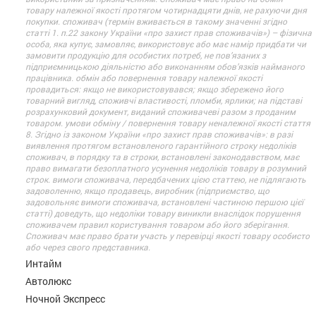
товару належної якості протягом чотирнадцяти днів, не рахуючи дня
покупки. споживач (термін вживається в такому значенні згідно
статті 1. п.22 закону України «про захист прав споживачів») – фізична
особа, яка купує, замовляє, використовує або має намір придбати чи
замовити продукцію для особистих потреб, не пов’язаних з
підприємницькою діяльністю або виконанням обов’язків найманого
працівника. обмін або повернення товару належної якості
провадиться: якщо не використовувався; якщо збережено його
товарний вигляд, споживчі властивості, пломби, ярлики; на підставі
розрахунковий документ, виданий споживачеві разом з проданим
товаром. умови обміну / повернення товару неналежної якості стаття
8. Згідно із законом України «про захист прав споживачів»: в разі
виявлення протягом встановленого гарантійного строку недоліків
споживач, в порядку та в строки, встановлені законодавством, має
право вимагати безоплатного усунення недоліків товару в розумний
строк. вимоги споживача, передбачених цією статтею, не підлягають
задоволенню, якщо продавець, виробник (підприємство, що
задовольняє вимоги споживача, встановлені частиною першою цієї
статті) доведуть, що недоліки товару виникли внаслідок порушення
споживачем правил користування товаром або його зберігання.
Споживач має право брати участь у перевірці якості товару особисто
або через свого представника.
Интайм
Автолюкс
Ночной Экспресс