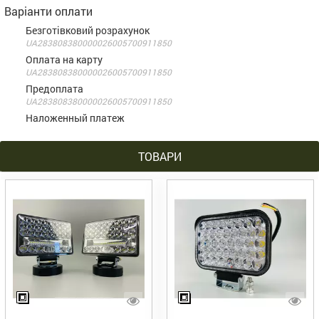
Варіанти оплати
Безготівковий розрахунок
UA283808380000026005700911850
Оплата на карту
UA283808380000026005700911850
Предоплата
UA283808380000026005700911850
Наложенный платеж
ТОВАРИ