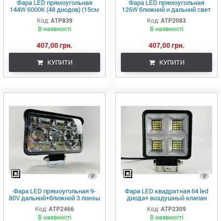
Фара LED прямоугольная
Фара LED прямоугольная
144W 6000K (48 диодов) (15см
126W ближний и дальний свет
х 11см х 3см) (ближний +
42 led диода 6500K
Код:
ATP839
Код:
ATP2083
дальний) ОБЛЕГЧЕННЫЙ
В наявності
В наявності
КОРПУС!
407,00 грн.
407,00 грн.
КУПИТИ
КУПИТИ
Фара LED прямоугольная 9-
Фара LED квадратная 64 led
80V дальний+ближний 3 линзы
диода+ воздушный клапан
27 LED чип тип 3030+3570
6500К 9-80В led chip 3030 IP67
Код:
ATP2466
Код:
ATP2309
В наявності
В наявності