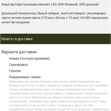
Фара противотуманная комплет LED 30W ближний, 35W дальний
(реальный показатель), белый габарит, желтый поворот, регулировка
света четкая линия света (170 мм х 84 мм х 75 мм) 10V-80V наилучшее
качество на рынке
Оплата та доставка
Варіанти доставки
Новая Почта(отделение)
Самовывоз
Гюнсел
Повернення і обмін
Відповідно до закону України «про захист прав споживачів» ви
можете протягом 14 днів з моменту покупки повернути або обміняти
товар, придбаний в магазині, за умови виконання всіх норм
передбачених законом. Умови обміну / повернення товару належної
якості стаття 9. Відповідно до закону України «про захист прав
споживачів»: споживач має право обміняти непродовольчий товар
належної якості на аналогічний у продавця, у якого він був
придбаний, якщо товар не задовольнив його за формою, габаритами,