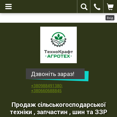
Вхід
ТехноКрафт
Агротех
-
продаж
сільськогосподарської
техніки
,
Дзвоніть зараз!
запчастин
,
+380988491380
;
шин
+380660688845
та
ЗЗР
Продаж сільськогосподарської
техніки , запчастин , шин та ЗЗР