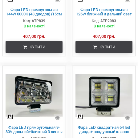
Фара LED прямоугольная
Фара LED прямоугольная
144W 6000K (48 диодов) (15см
126W ближний и дальний свет
х 11см х 3см) (ближний +
42 led диода 6500K
Код:
ATP839
Код:
ATP2083
дальний) ОБЛЕГЧЕННЫЙ
В наявності
В наявності
КОРПУС!
407,00 грн.
407,00 грн.
КУПИТИ
КУПИТИ
Фара LED прямоугольная 9-
Фара LED квадратная 64 led
80V дальний+ближний 3 линзы
диода+ воздушный клапан
27 LED чип тип 3030+3570
6500К 9-80В led chip 3030 IP67