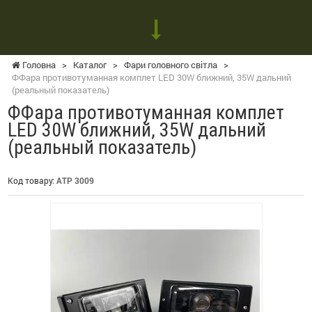
Головна
>
Каталог
>
Фари головного світла
>
ФФара противотуманная комплет LED 30W ближний, 35W дальний
(реальный показатель)
ФФара противотуманная комплет
LED 30W ближний, 35W дальний
(реальный показатель)
Код товару:
ATP 3009