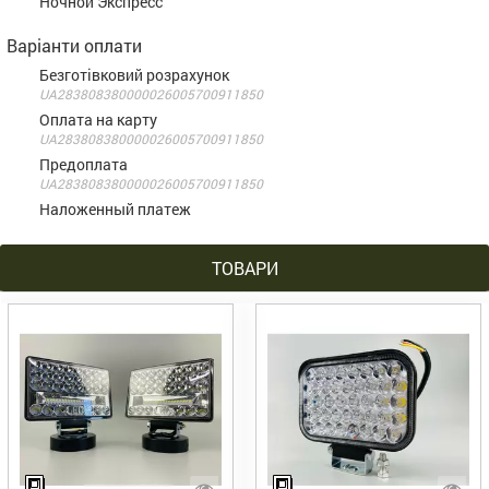
Ночной Экспресс
Варіанти оплати
Безготівковий розрахунок
UA283808380000026005700911850
Оплата на карту
UA283808380000026005700911850
Предоплата
UA283808380000026005700911850
Наложенный платеж
ТОВАРИ