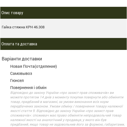
Опис товару
Гайка стяжна КРН 46.308
Оплата та доставка
Варіанти доставки
Новая Почта(отделение)
Самовывоз
Гюнсел
Повернення і обмін
Відповідно до закону України «про захист прав споживачів» ви
можете протягом 14 днів з моменту покупки повернути або обміняти
товар, придбаний в магазині, за умови виконання всіх норм
передбачених законом. Умови обміну / повернення товару належної
якості стаття 9. Відповідно до закону України «про захист прав
споживачів»: споживач має право обміняти непродовольчий товар
належної якості на аналогічний у продавця, у якого він був
придбаний, якщо товар не задовольнив його за формою, габаритами,