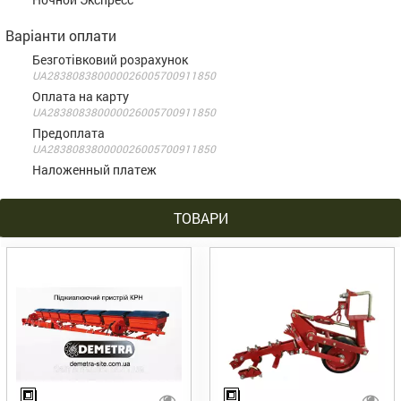
Варіанти оплати
Безготівковий розрахунок
UA283808380000026005700911850
Оплата на карту
UA283808380000026005700911850
Предоплата
UA283808380000026005700911850
Наложенный платеж
ТОВАРИ