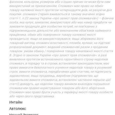
фасоном, кольором, розміром або з інших причин не може бути ним
використаний за призначенням. Споживач має право на обмін
товару належної якості протягом чотирнадцяти днів, не рахуючи дня
покупки. споживач (термін вживається в такому значенні згідно
статті 1. п.22 закону України «про захист прав споживачів») – фізична
особа, яка купує, замовляє, використовує або має намір придбати чи
замовити продукцію для особистих потреб, не пов’язаних з
підприємницькою діяльністю або виконанням обов’язків найманого
працівника. обмін або повернення товару належної якості
провадиться: якщо не використовувався; якщо збережено його
товарний вигляд, споживчі властивості, пломби, ярлики; на підставі
розрахунковий документ, виданий споживачеві разом з проданим
товаром. умови обміну / повернення товару неналежної якості стаття
8. Згідно із законом України «про захист прав споживачів»: в разі
виявлення протягом встановленого гарантійного строку недоліків
споживач, в порядку та в строки, встановлені законодавством, має
право вимагати безоплатного усунення недоліків товару в розумний
строк. вимоги споживача, передбачених цією статтею, не підлягають
задоволенню, якщо продавець, виробник (підприємство, що
задовольняє вимоги споживача, встановлені частиною першою цієї
статті) доведуть, що недоліки товару виникли внаслідок порушення
споживачем правил користування товаром або його зберігання.
Споживач має право брати участь у перевірці якості товару особисто
або через свого представника.
Интайм
Автолюкс
Ночной Экспресс