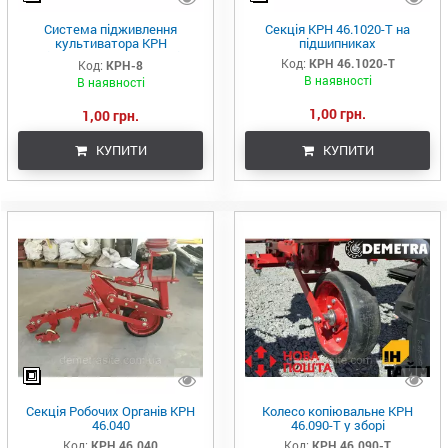
Система підживлення
Секція КРН 46.1020-Т на
культиватора КРН
підшипниках
(Підживлюючий пристрій
Код:
КРН 46.1020-Т
Код:
КРН-8
КРН-8)
В наявності
В наявності
1,00 грн.
1,00 грн.
КУПИТИ
КУПИТИ
Секція Робочих Органів КРН
Колесо копіювальне КРН
46.040
46.090-Т у зборі
Код:
КРН 46.040
Код:
КРН 46.090-Т