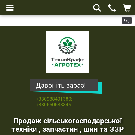
Вхід
ТехноКрафт
Агротех
-
продаж
сільськогосподарської
техніки
,
Дзвоніть зараз!
запчастин
,
+380988491380
;
шин
+380660688845
та
ЗЗР
Продаж сільськогосподарської
техніки , запчастин , шин та ЗЗР