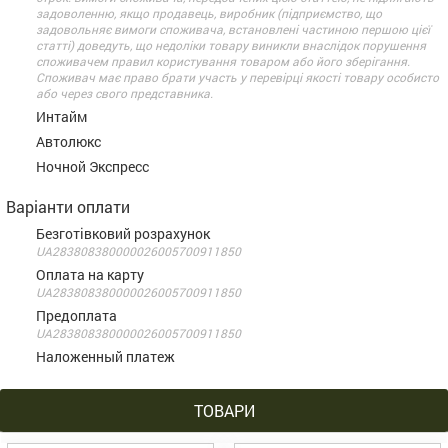
задоволенню, якщо продавець, виробник (підприємство, що
задовольняє вимоги споживача, встановлені частиною першою цієї
статті) доведуть, що недоліки товару виникли внаслідок порушення
споживачем правил користування товаром або його зберігання.
Споживач має право брати участь у перевірці якості товару особисто
або через свого представника.
Интайм
Автолюкс
Ночной Экспресс
Варіанти оплати
Безготівковий розрахунок
UA283808380000026005700911850
Оплата на карту
UA283808380000026005700911850
Предоплата
UA283808380000026005700911850
Наложенный платеж
ТОВАРИ