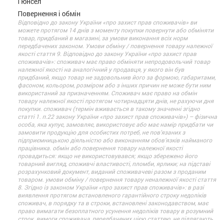
Гюнсел
Повернення і обмін
Відповідно до закону України «про захист прав споживачів» ви
можете протягом 14 днів з моменту покупки повернути або обміняти
товар, придбаний в магазині, за умови виконання всіх норм
передбачених законом. Умови обміну / повернення товару належної
якості стаття 9. Відповідно до закону України «про захист прав
споживачів»: споживач має право обміняти непродовольчий товар
належної якості на аналогічний у продавця, у якого він був
придбаний, якщо товар не задовольнив його за формою, габаритами,
фасоном, кольором, розміром або з інших причин не може бути ним
використаний за призначенням. Споживач має право на обмін
товару належної якості протягом чотирнадцяти днів, не рахуючи дня
покупки. споживач (термін вживається в такому значенні згідно
статті 1. п.22 закону України «про захист прав споживачів») – фізична
особа, яка купує, замовляє, використовує або має намір придбати чи
замовити продукцію для особистих потреб, не пов’язаних з
підприємницькою діяльністю або виконанням обов’язків найманого
працівника. обмін або повернення товару належної якості
провадиться: якщо не використовувався; якщо збережено його
товарний вигляд, споживчі властивості, пломби, ярлики; на підставі
розрахунковий документ, виданий споживачеві разом з проданим
товаром. умови обміну / повернення товару неналежної якості стаття
8. Згідно із законом України «про захист прав споживачів»: в разі
виявлення протягом встановленого гарантійного строку недоліків
споживач, в порядку та в строки, встановлені законодавством, має
право вимагати безоплатного усунення недоліків товару в розумний
строк. вимоги споживача, передбачених цією статтею, не підлягають