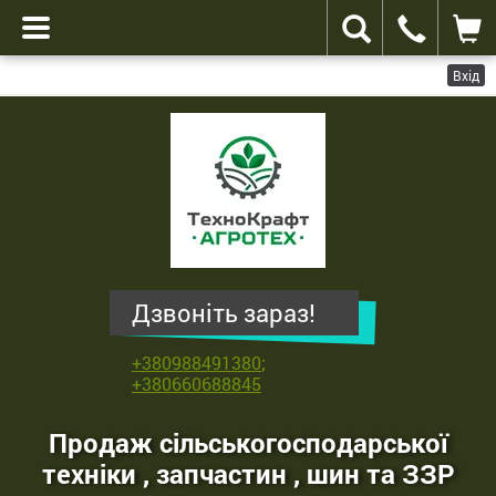
Вхід
ТехноКрафт
Агротех
-
продаж
сільськогосподарської
техніки
,
Дзвоніть зараз!
запчастин
,
+380988491380
;
шин
+380660688845
та
ЗЗР
Продаж сільськогосподарської
техніки , запчастин , шин та ЗЗР