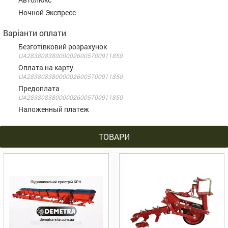
Ночной Экспресс
Варіанти оплати
Безготівковий розрахунок
UA283808380000026005700911850
Оплата на карту
UA283808380000026005700911850
Предоплата
UA283808380000026005700911850
Наложенный платеж
ТОВАРИ