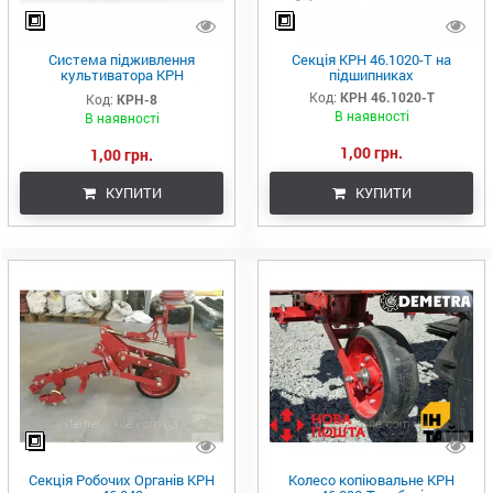
Система підживлення
Секція КРН 46.1020-Т на
культиватора КРН
підшипниках
(Підживлюючий пристрій
Код:
КРН 46.1020-Т
Код:
КРН-8
КРН-8)
В наявності
В наявності
1,00 грн.
1,00 грн.
КУПИТИ
КУПИТИ
Секція Робочих Органів КРН
Колесо копіювальне КРН