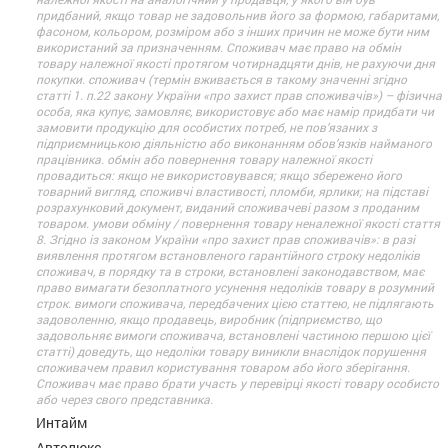
придбаний, якщо товар не задовольнив його за формою, габаритами,
фасоном, кольором, розміром або з інших причин не може бути ним
використаний за призначенням. Споживач має право на обмін
товару належної якості протягом чотирнадцяти днів, не рахуючи дня
покупки. споживач (термін вживається в такому значенні згідно
статті 1. п.22 закону України «про захист прав споживачів») – фізична
особа, яка купує, замовляє, використовує або має намір придбати чи
замовити продукцію для особистих потреб, не пов’язаних з
підприємницькою діяльністю або виконанням обов’язків найманого
працівника. обмін або повернення товару належної якості
провадиться: якщо не використовувався; якщо збережено його
товарний вигляд, споживчі властивості, пломби, ярлики; на підставі
розрахунковий документ, виданий споживачеві разом з проданим
товаром. умови обміну / повернення товару неналежної якості стаття
8. Згідно із законом України «про захист прав споживачів»: в разі
виявлення протягом встановленого гарантійного строку недоліків
споживач, в порядку та в строки, встановлені законодавством, має
право вимагати безоплатного усунення недоліків товару в розумний
строк. вимоги споживача, передбачених цією статтею, не підлягають
задоволенню, якщо продавець, виробник (підприємство, що
задовольняє вимоги споживача, встановлені частиною першою цієї
статті) доведуть, що недоліки товару виникли внаслідок порушення
споживачем правил користування товаром або його зберігання.
Споживач має право брати участь у перевірці якості товару особисто
або через свого представника.
Интайм
Автолюкс