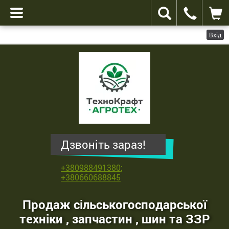
Вхід
ТехноКрафт
Агротех
-
продаж
сільськогосподарської
техніки
,
Дзвоніть зараз!
запчастин
,
+380988491380
;
шин
+380660688845
та
ЗЗР
Продаж сільськогосподарської
техніки , запчастин , шин та ЗЗР