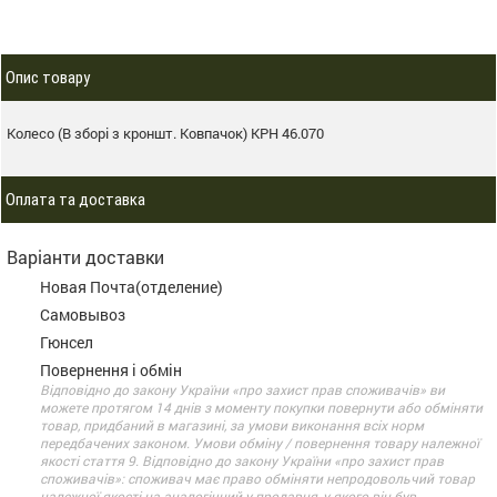
Опис товару
Колесо (В зборі з кроншт. Ковпачок) КРН 46.070
Оплата та доставка
Варіанти доставки
Новая Почта(отделение)
Самовывоз
Гюнсел
Повернення і обмін
Відповідно до закону України «про захист прав споживачів» ви
можете протягом 14 днів з моменту покупки повернути або обміняти
товар, придбаний в магазині, за умови виконання всіх норм
передбачених законом. Умови обміну / повернення товару належної
якості стаття 9. Відповідно до закону України «про захист прав
споживачів»: споживач має право обміняти непродовольчий товар
належної якості на аналогічний у продавця, у якого він був