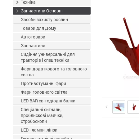
ЗЗР
Техніка
Запчастини Основні
Засоби захисту рослин
Товари для Дому
Автотовари
Запчастини
Сидіння универсальні для
тракторів і спец техніки
Фари додаткового та головного
світла
Противотуманні фари
Фари головного світла
LED BAR світодіодні балки
Спеціальні сигнали,
проблискові маячки,
стробоскопи
LED - лампи, лінзи
Гумово-технічні вироби +