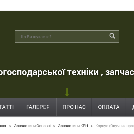
господарської техніки , запчас
ТАТТІ
ГАЛЕРЕЯ
ПРО НАС
ОПЛАТА
алог
>
Запчастини Основні
>
Запчастини КРН
>
Корпус (Окучник прав