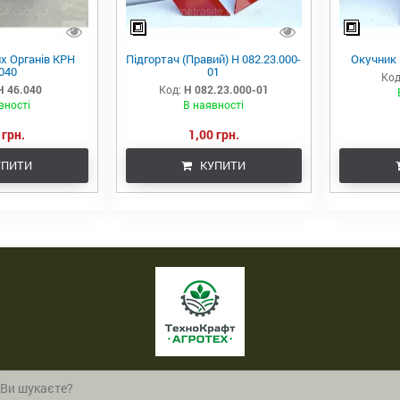
х Органів КРН
Підгортач (Правий) Н 082.23.000-
Окучник 
040
01
Код
Н 46.040
Код:
Н 082.23.000-01
вності
В наявності
 грн.
1,00 грн.
ПИТИ
КУПИТИ