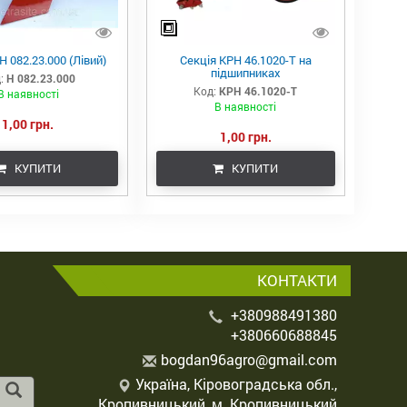
Н 082.23.000 (Лівий)
Секція КРН 46.1020-Т на
підшипниках
:
Н 082.23.000
Код:
КРН 46.1020-Т
В наявності
В наявності
1,00 грн.
1,00 грн.
КУПИТИ
КУПИТИ
КОНТАКТИ
+380988491380
+380660688845
b
ogd
an9
6ag
ro@
gma
il.
com
Україна, Кіровоградська обл.,
Кропивницький, м. Кропивницький