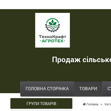
ТехноКрафт
Агротех
-
продаж
сільськогосподарської
Продаж сільсько
техніки
,
запчастин
,
ГОЛОВНА СТОРІНКА
ТОВАРИ
С
шин
та
ГРУПИ ТОВАРІВ
Головна
>
Кат