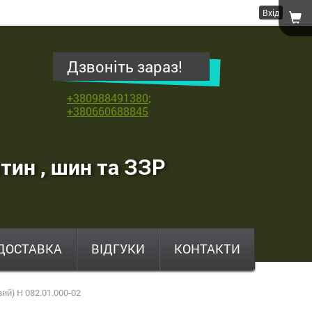
Вхід
Дзвоніть зараз!
+380988491380
;
+380660688845
тин , шин та ЗЗР
ДОСТАВКА
ВІДГУКИ
КОНТАКТИ
ий) Н 082.01.000-02