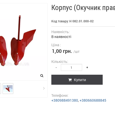
Корпус (Окучник прав
Код товару:
Н 082.01.000-02
Наявність:
В наявності
Ціна :
1,00 грн.
/шт
Кількість:
-
+
Купити
Телефони:
+380988491380
,
+380660688845