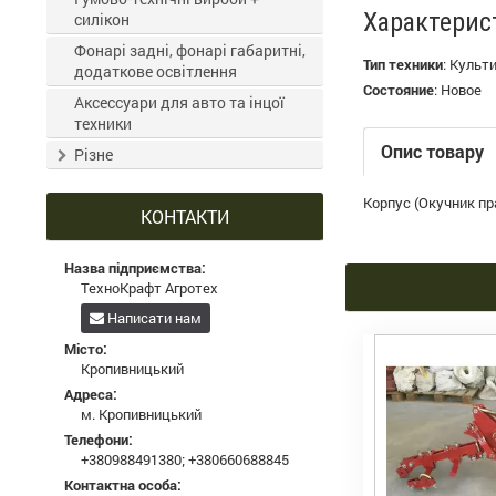
Характерис
силікон
Фонарі задні, фонарі габаритні,
Тип техники
:
Культ
додаткове освітлення
Состояние
:
Новое
Аксессуари для авто та інцої
техники
Опис товару
Різне
Корпус (Окучник пра
КОНТАКТИ
Назва підприємства:
ТехноКрафт Агротех
Написати нам
Місто:
Кропивницький
Адреса:
м. Кропивницький
Телефони:
+380988491380
;
+380660688845
Контактна особа: