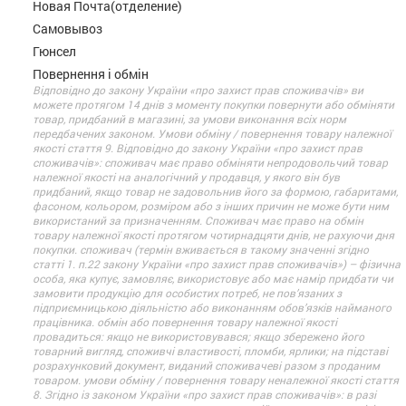
Новая Почта(отделение)
Самовывоз
Гюнсел
Повернення і обмін
Відповідно до закону України «про захист прав споживачів» ви
можете протягом 14 днів з моменту покупки повернути або обміняти
товар, придбаний в магазині, за умови виконання всіх норм
передбачених законом. Умови обміну / повернення товару належної
якості стаття 9. Відповідно до закону України «про захист прав
споживачів»: споживач має право обміняти непродовольчий товар
належної якості на аналогічний у продавця, у якого він був
придбаний, якщо товар не задовольнив його за формою, габаритами,
фасоном, кольором, розміром або з інших причин не може бути ним
використаний за призначенням. Споживач має право на обмін
товару належної якості протягом чотирнадцяти днів, не рахуючи дня
покупки. споживач (термін вживається в такому значенні згідно
статті 1. п.22 закону України «про захист прав споживачів») – фізична
особа, яка купує, замовляє, використовує або має намір придбати чи
замовити продукцію для особистих потреб, не пов’язаних з
підприємницькою діяльністю або виконанням обов’язків найманого
працівника. обмін або повернення товару належної якості
провадиться: якщо не використовувався; якщо збережено його
товарний вигляд, споживчі властивості, пломби, ярлики; на підставі
розрахунковий документ, виданий споживачеві разом з проданим
товаром. умови обміну / повернення товару неналежної якості стаття
8. Згідно із законом України «про захист прав споживачів»: в разі