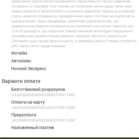
виявлення протягом встановленого гарантійного строку недоліків
споживач, в порядку та в строки, встановлені законодавством, має
право вимагати безоплатного усунення недоліків товару в розумний
строк. вимоги споживача, передбачених цією статтею, не підлягають
задоволенню, якщо продавець, виробник (підприємство, що
задовольняє вимоги споживача, встановлені частиною першою цієї
статті) доведуть, що недоліки товару виникли внаслідок порушення
споживачем правил користування товаром або його зберігання.
Споживач має право брати участь у перевірці якості товару особисто
або через свого представника.
Интайм
Автолюкс
Ночной Экспресс
Варіанти оплати
Безготівковий розрахунок
UA283808380000026005700911850
Оплата на карту
UA283808380000026005700911850
Предоплата
UA283808380000026005700911850
Наложенный платеж