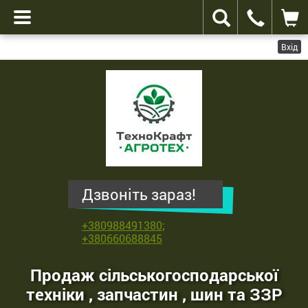
Вхід
ТехноКрафт
Агротех
-
продаж
сільськогосподарської
техніки
,
Дзвоніть зараз!
запчастин
,
+380988491380
;
шин
+380660688845
та
ЗЗР
Продаж сільськогосподарської
техніки , запчастин , шин та ЗЗР