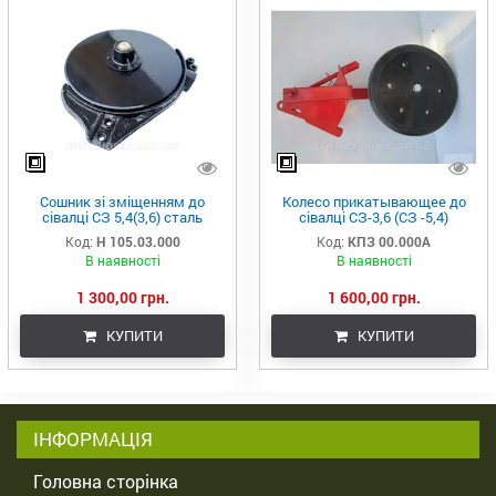
Сошник зі зміщенням до
Колесо прикатывающее до
сівалці СЗ 5,4(3,6) сталь
сівалці СЗ-3,6 (СЗ -5,4)
борированна
(сошник без зміщення)
Код:
Н 105.03.000
Код:
КПЗ 00.000А
В наявності
В наявності
1 300,00 грн.
1 600,00 грн.
КУПИТИ
КУПИТИ
ІНФОРМАЦІЯ
Головна сторінка