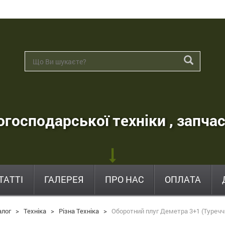
господарської техніки , запчас
ТАТТІ
ГАЛЕРЕЯ
ПРО НАС
ОПЛАТА
алог
>
Техніка
>
Різна Техніка
>
Оборотний плуг Деметра 3+1 (Туречч