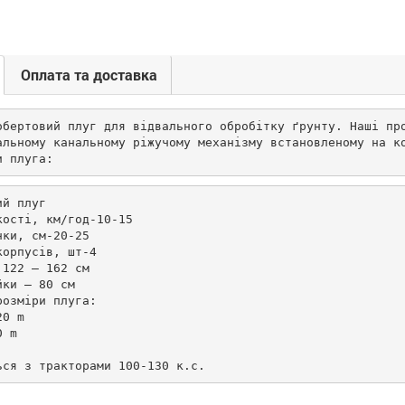
Оплата та доставка
обертовий плуг для відвального обробітку ґрунту. Наші про
альному канальному ріжучому механізму встановленому на ко
и плуга:
й плуг

ості, км/год-10-15

ки, см-20-25

орпусів, шт-4

122 – 162 см

ки – 80 см

озміри плуга:

0 m

 m

ься з тракторами 100-130 к.с.