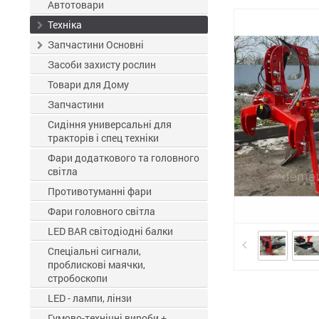
ЗЗР
Автотовари
Техніка
Запчастини Основні
Засоби захисту рослин
Товари для Дому
Запчастини
Сидіння универсальні для
тракторів і спец техніки
Фари додаткового та головного
світла
Противотуманні фари
Фари головного світла
LED BAR світодіодні балки
Спеціальні сигнали,
проблискові маячки,
стробоскопи
LED - лампи, лінзи
Гумово-технічні вироби +