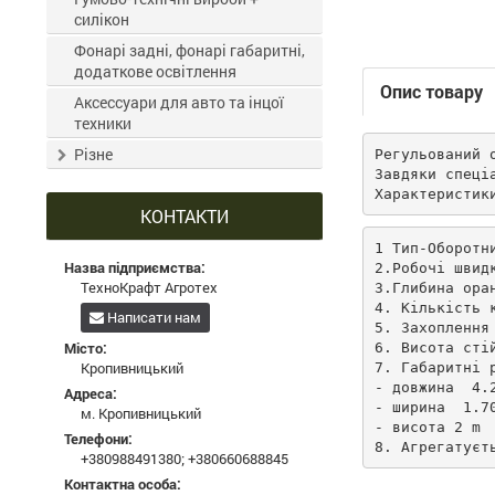
силікон
Фонарі задні, фонарі габаритні,
додаткове освітлення
Опис товару
Аксессуари для авто та інцої
техники
Різне
Регульований 
Завдяки спеці
Характеристик
КОНТАКТИ
1 Тип-Оборотни
Назва підприємства:
2.Робочі швидк
ТехноКрафт Агротех
3.Глибина оран
4. Кількість к
Написати нам
5. Захоплення 
Місто:
6. Висота стій
Кропивницький
7. Габаритні р
- довжина  4.2
Адреса:
- ширина  1.70
м. Кропивницький
- висота 2 m

Телефони:
8. Агрегатуєт
+380988491380
;
+380660688845
Контактна особа: