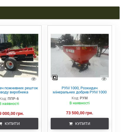
ач пожнивних решток
РУМ 1000, Розкидач
аводу виробника
мінеральних добрив РУМ 1000
" з різними видами
Код:
РУМ
Код:
ППР-6
катків
В наявності
В наявності
73 500,00 грн.
9 000,00 грн.
КУПИТИ
КУПИТИ