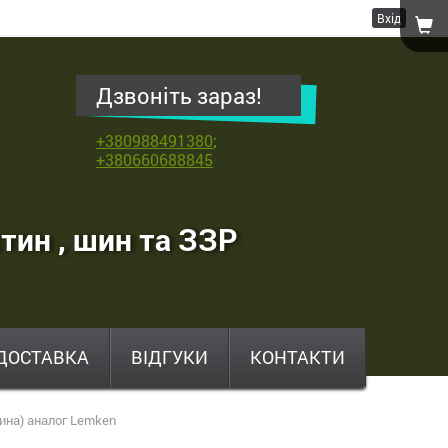
Вхід
Дзвоніть зараз!
+380988491380
;
+380660688845
тин , шин та ЗЗР
ДОСТАВКА
ВІДГУКИ
КОНТАКТИ
ина) аналог Lemken