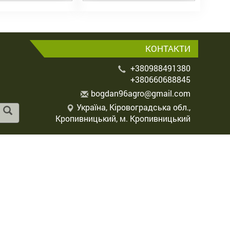
КОНТАКТИ
+380988491380
+380660688845
b
ogd
an9
6ag
ro@
gma
il.
com
Україна, Кіровоградська обл.,
Кропивницький, м. Кропивницький