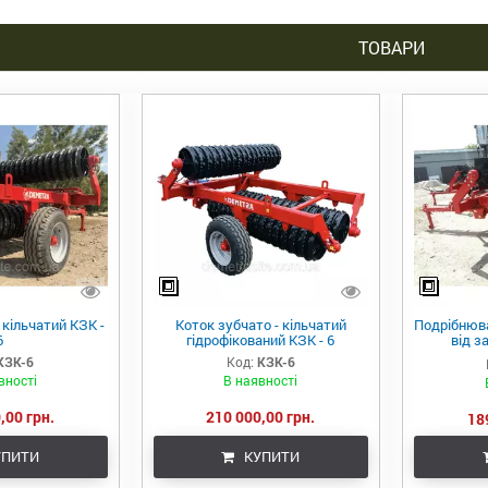
ТОВАРИ
 кільчатий КЗК -
Коток зубчато - кільчатий
Подрібнюв
6
гідрофікований КЗК - 6
від з
"DEMETRA
КЗК-6
Код:
КЗК-6
вності
В наявності
,00 грн.
210 000,00 грн.
18
ПИТИ
КУПИТИ