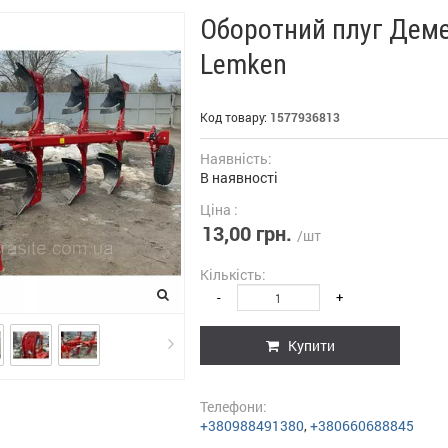
Оборотний плуг Деме
Lemken
Код товару:
1577936813
Наявність:
В наявності
Ціна :
13,00 грн.
/шт
Кількість:
-
+
Купити
Телефони:
+380988491380
,
+380660688845