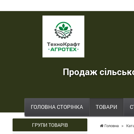
ТехноКрафт
Агротех
-
продаж
сільськогосподарської
Продаж сільсько
техніки
,
запчастин
,
ГОЛОВНА СТОРІНКА
ТОВАРИ
С
шин
та
ГРУПИ ТОВАРІВ
Головна
>
Кат