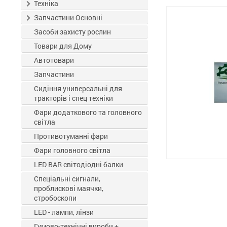
ЗЗР
Техніка
Запчастини Основні
Засоби захисту рослин
Товари для Дому
Автотовари
Запчастини
Сидіння универсальні для
тракторів і спец техніки
Фари додаткового та головного
світла
Противотуманні фари
Фари головного світла
LED BAR світодіодні балки
Спеціальні сигнали,
проблискові маячки,
стробоскопи
LED - лампи, лінзи
Гумово-технічні вироби +