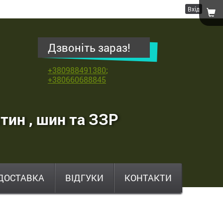
Вхід
Дзвоніть зараз!
+380988491380
;
+380660688845
тин , шин та ЗЗР
ДОСТАВКА
ВІДГУКИ
КОНТАКТИ