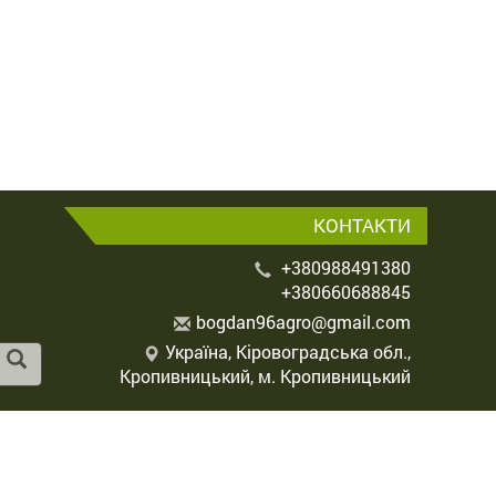
КОНТАКТИ
+380988491380
+380660688845
b
ogd
an9
6ag
ro@
gma
il.
com
Україна, Кіровоградська обл.,
Кропивницький, м. Кропивницький