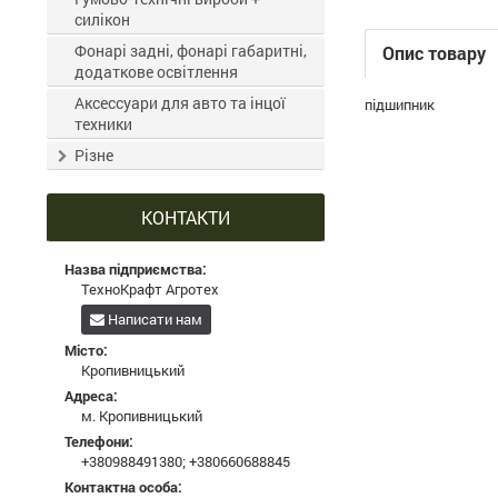
силікон
Фонарі задні, фонарі габаритні,
Опис товару
додаткове освітлення
Аксессуари для авто та інцої
підшипник
техники
Різне
КОНТАКТИ
Назва підприємства:
ТехноКрафт Агротех
Написати нам
Місто:
Кропивницький
Адреса:
м. Кропивницький
Телефони:
+380988491380
;
+380660688845
Контактна особа: