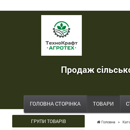
ТехноКрафт
Агротех
-
продаж
сільськогосподарської
Продаж сільсько
техніки
,
запчастин
,
ГОЛОВНА СТОРІНКА
ТОВАРИ
С
шин
та
ГРУПИ ТОВАРІВ
Головна
>
Кат