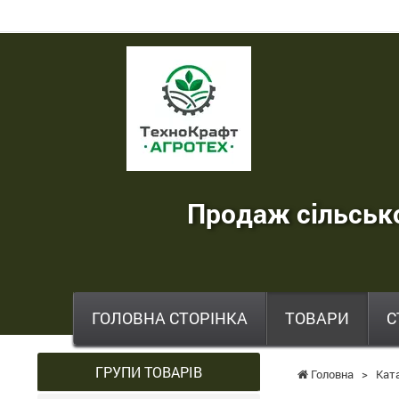
ТехноКрафт
Агротех
-
продаж
сільськогосподарської
Продаж сільсько
техніки
,
запчастин
,
ГОЛОВНА СТОРІНКА
ТОВАРИ
С
шин
та
ГРУПИ ТОВАРІВ
Головна
>
Кат