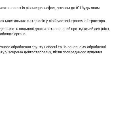
я на полях із рівним рельєфом, ухилом до 8" і будь-яким
к мастильних матеріалів у лівій частині трансмісії трактора.
де замість польової дошки встановлений протидіючий лех (ніж),
обочого органа.
вного оброблення ґрунту навесні та на основному обробленні
ультур, зокрема довгостеблевих, після попереднього лущення