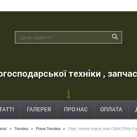
господарської техніки , запчас
ТАТТІ
ГАЛЕРЕЯ
ПРО НАС
ОПЛАТА
алог
>
Техніка
>
Різна Техніка
>
Плуг, лемех плуга, нож ПШН,ПСКу-5