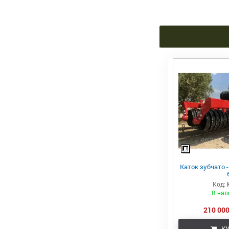
Каток зубчато -
Код:
В ная
210 000
КУ