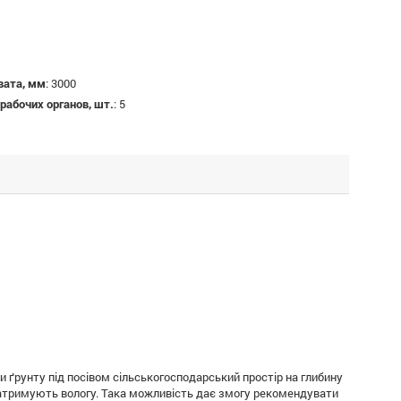
вата, мм
:
3000
рабочих органов, шт.
:
5
и ґрунту під посівом сільськогосподарський простір на глибину
 затримують вологу. Така можливість дає змогу рекомендувати