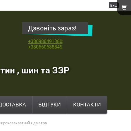
Вхід
Дзвоніть зараз!
+380988491380
;
+380660688845
тин , шин та ЗЗР
ДОСТАВКА
ВІДГУКИ
КОНТАКТИ
 широкозахватний Деметра