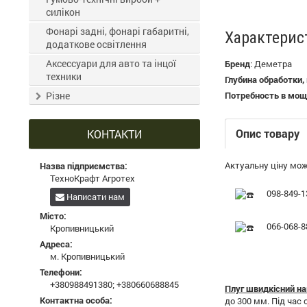
силікон
Фонарі задні, фонарі габаритні,
Характерис
додаткове освітлення
Аксессуари для авто та інцої
Бренд
:
Деметра
техники
Глубина обработки,
Різне
Потребность в мощн
Опис товару
КОНТАКТИ
Актуальну ціну мож
Назва підприємства:
ТехноКрафт Агротех
098-849-1
Написати нам
Місто:
066-068-8
Кропивницький
Адреса:
м. Кропивницький
Телефони:
+380988491380
;
+380660688845
Плуг швидкісний н
Контактна особа:
до 300 мм. Під час