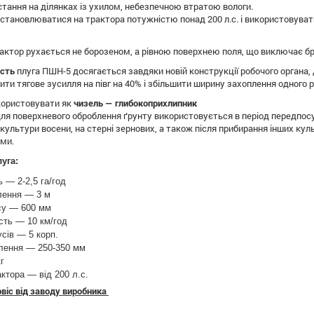
тання на ділянках із ухилом, небезпечною втратою вологи.
тановлюватися на трактора потужністю понад 200 л.с. і використовуватис
актор рухається не борозеном, а рівною поверхнею поля, що виключає бра
ість
плуга ПШН-5 досягається завдяки новій конструкції робочого органа, 
ти тягове зусилля на півг на 40% і збільшити ширину захоплення одного р
користовувати як
чизель — глибокоприхлипник
ля поверхневого оброблення ґрунту використовується в період передпосу
 культури восени, на стерні зернових, а також після прибирання інших к
ми.
уга:
 — 2-2,5 га/год
лення — 3 м
су — 600 мм
сть — 10 км/год
усів — 5 корп.
лення — 250-350 мм
г
ктора — від 200 л.с.
ервіс від заводу виробника