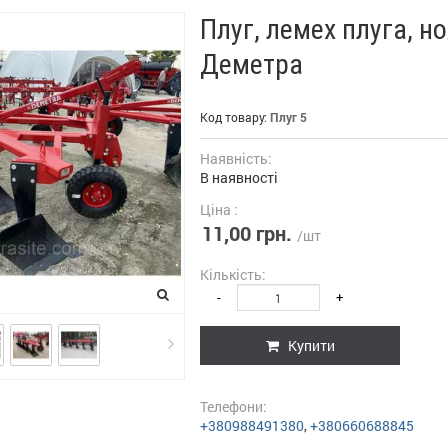
Плуг, лемех плуга, 
Деметра
Код товару:
Плуг 5
Наявність:
В наявності
Ціна :
11,00 грн.
/шт
Кількість:
-
+
Купити
Телефони:
+380988491380
,
+380660688845