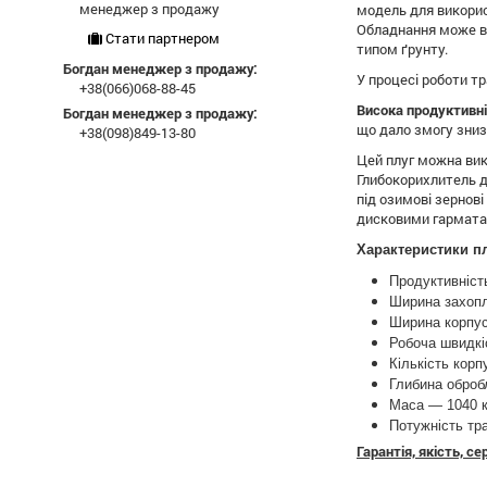
менеджер з продажу
модель для викорис
Обладнання може вс
Стати партнером
типом ґрунту.
Богдан менеджер з продажу:
У процесі роботи тр
+38(066)068-88-45
Висока продуктивн
Богдан менеджер з продажу:
що дало змогу знизи
+38(098)849-13-80
Цей плуг можна ви
Глибокорихлитель д
під озимові зернові
дисковими гармата
Характеристики пл
Продуктивність
Ширина захоп
Ширина корпу
Робоча швидкі
Кількість корп
Глибина оброб
Маса — 1040 к
Потужність тра
Гарантія, якість, с