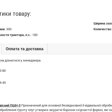
тики товару:
Ширина зах
 мм
:
300
Количество 
ости трактора, л.с.
:
180
Оплата та доставка
на дізнатися у менеджера.
3-80
8-45
авісний ПШН-5
Призначений для основної безвідмовної й відвальної обробк
 оброблення ґрунту плуг утворює акуратні борозни східчастої форми, які