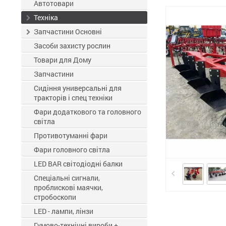
ЗЗР
Автотовари
Техніка
Запчастини Основні
Засоби захисту рослин
Товари для Дому
Запчастини
Сидіння универсальні для
тракторів і спец техніки
Фари додаткового та головного
світла
Противотуманні фари
Фари головного світла
LED BAR світодіодні балки
Спеціальні сигнали,
проблискові маячки,
стробоскопи
LED - лампи, лінзи
Гумово-технічні вироби +