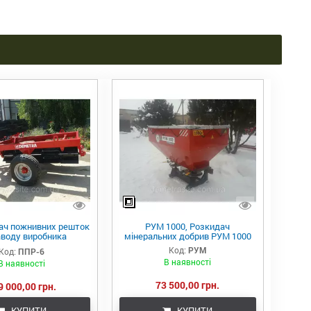
ач пожнивних решток
РУМ 1000, Розкидач
аводу виробника
мінеральних добрив РУМ 1000
" з різними видами
Код:
РУМ
Код:
ППР-6
катків
В наявності
В наявності
73 500,00 грн.
9 000,00 грн.
КУПИТИ
КУПИТИ