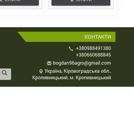
КОНТАКТИ
+380988491380
+380660688845
b
ogd
an9
6ag
ro@
gma
il.
com
Україна, Кіровоградська обл.,
Кропивницький, м. Кропивницький