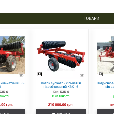
ТОВАРИ
 кільчатий КЗК -
Коток зубчато - кільчатий
Подрібнюв
6
гідрофікований КЗК - 6
від з
"DEMETRA
КЗК-6
Код:
КЗК-6
вності
В наявності
,00 грн.
210 000,00 грн.
18
ПИТИ
КУПИТИ