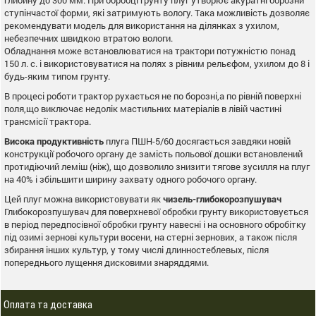
глибину до 300 мм. При обробці грунту плуг утворює акуратні борозни
ступінчастої форми, які затримують вологу. Така можливість дозволяє
рекомендувати модель для використання на ділянках з ухилом,
небезпечних швидкою втратою вологи.
Обладнання може встановлюватися на трактори потужністю понад
150 л. с. і використовуватися на полях з рівним рельєфом, ухилом до 8 і
будь-яким типом грунту.
В процесі роботи трактор рухається не по борозні,а по рівній поверхні
поля,що виключає недолік мастильних матеріалів в лівій частині
трансмісії трактора.
Висока продуктивність
плуга ПШН-5/60 досягається завдяки новій
конструкції робочого органу де замість польової дошки встановлений
протидіючий леміш (ніж), що дозволило знизити тягове зусилля на плуг
на 40% і збільшити ширину захвату одного робочого органу.
Цей плуг можна використовувати як
чизель-глибокорозпушувач
Глибокорозпушувач для поверхневої обробки грунту використовується
в період передпосівної обробки грунту навесні і на основного обробітку
під озимі зернові культури восени, на стерні зернових, а також після
збирання інших культур, у тому числі длинностеблевых, після
попереднього лущення дисковими знаряддями.
Оплата та доставка