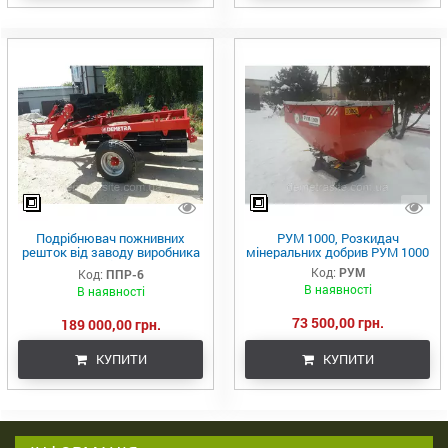
Подрібнювач пожнивних
РУМ 1000, Розкидач
решток від заводу виробника
мінеральних добрив РУМ 1000
"DEMETRA" з різними видами
Код:
РУМ
Код:
ППР-6
катків
В наявності
В наявності
73 500,00 грн.
189 000,00 грн.
КУПИТИ
КУПИТИ