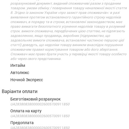
розрахунковий документ, виданий споживачеві разом з проданим
товаром. умови обміну / повернення товару неналежної якості стаття
8. Згідно із законом України «про захист прав споживачів»: в разі
виявлення протягом встановленого гарантійного строку недоліків
споживач, в порядку та в строки, встановлені законодавством, має
право вимагати безоплатного усунення недоліків товару в розумний
строк. вимоги споживача, передбачених цією статтею, не підлягають
задоволенню, якщо продавець, виробник (підприємство, що
задовольняє вимоги споживача, встановлені частиною першою цієї
статті) доведуть, що недоліки товару виникли внаслідок порушення
споживачем правил користування товаром або його зберігання.
Споживач має право брати участь у перевірці якості товару особисто
або через свого представника.
Интайм
Автолюкс
Ночной Экспресс
Варіанти оплати
Безготівковий розрахунок
UA283808380000026005700911850
Оплата на карту
UA283808380000026005700911850
Предоплата
UA283808380000026005700911850