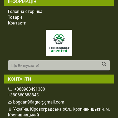
ІНФОРМАЦІЯ
Головна сторінка
Товари
Контакти
КОНТАКТИ
+380988491380
+380660688845
b
ogd
an9
6ag
ro@
gma
il.
com
Україна, Кіровоградська обл., Кропивницький, м.
Кропивницький