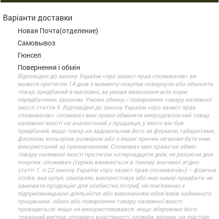
Варіанти доставки
Новая Почта(отделение)
Самовывоз
Гюнсел
Повернення і обмін
Відповідно до закону України «про захист прав споживачів» ви
можете протягом 14 днів з моменту покупки повернути або обміняти
товар, придбаний в магазині, за умови виконання всіх норм
передбачених законом. Умови обміну / повернення товару належної
якості стаття 9. Відповідно до закону України «про захист прав
споживачів»: споживач має право обміняти непродовольчий товар
належної якості на аналогічний у продавця, у якого він був
придбаний, якщо товар не задовольнив його за формою, габаритами,
фасоном, кольором, розміром або з інших причин не може бути ним
використаний за призначенням. Споживач має право на обмін
товару належної якості протягом чотирнадцяти днів, не рахуючи дня
покупки. споживач (термін вживається в такому значенні згідно
статті 1. п.22 закону України «про захист прав споживачів») – фізична
особа, яка купує, замовляє, використовує або має намір придбати чи
замовити продукцію для особистих потреб, не пов’язаних з
підприємницькою діяльністю або виконанням обов’язків найманого
працівника. обмін або повернення товару належної якості
провадиться: якщо не використовувався; якщо збережено його
товарний вигляд, споживчі властивості, пломби, ярлики; на підставі