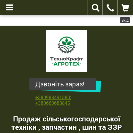
Вхід
ТехноКрафт
Агротех
-
продаж
сільськогосподарської
техніки
,
Дзвоніть зараз!
запчастин
,
+380988491380
;
шин
+380660688845
та
ЗЗР
Продаж сільськогосподарської
техніки , запчастин , шин та ЗЗР