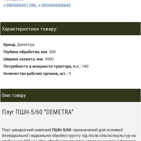
+380988491380
,
+380660688845
Характеристики товару:
Бренд
:
Деметра
Глубина обработки, мм
:
300
Ширина захвата, мм
:
3000
Потребность в мощности трактора, л.с.
:
180
Количество рабочих органов, шт.
:
5
Опис товару
Плуг ПШН-5/60 "DEMETRA"
Плуг швидкісний навісний
ПШН-5/60
-призначений для основної
безвідвальної і відвальної обробки грунту під посів сільгоспкультур на