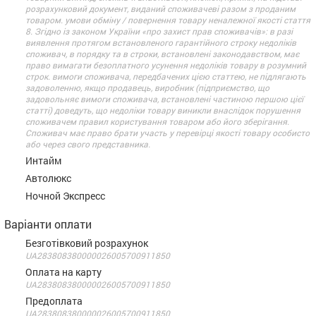
розрахунковий документ, виданий споживачеві разом з проданим
товаром. умови обміну / повернення товару неналежної якості стаття
8. Згідно із законом України «про захист прав споживачів»: в разі
виявлення протягом встановленого гарантійного строку недоліків
споживач, в порядку та в строки, встановлені законодавством, має
право вимагати безоплатного усунення недоліків товару в розумний
строк. вимоги споживача, передбачених цією статтею, не підлягають
задоволенню, якщо продавець, виробник (підприємство, що
задовольняє вимоги споживача, встановлені частиною першою цієї
статті) доведуть, що недоліки товару виникли внаслідок порушення
споживачем правил користування товаром або його зберігання.
Споживач має право брати участь у перевірці якості товару особисто
або через свого представника.
Интайм
Автолюкс
Ночной Экспресс
Варіанти оплати
Безготівковий розрахунок
UA283808380000026005700911850
Оплата на карту
UA283808380000026005700911850
Предоплата
UA283808380000026005700911850