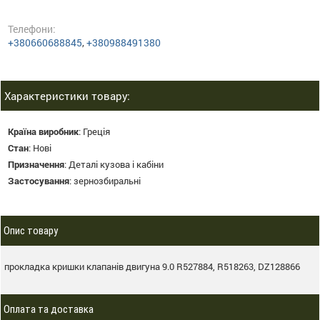
Телефони:
+380660688845
,
+380988491380
Характеристики товару:
Країна виробник
:
Греція
Стан
:
Нові
Призначення
:
Деталі кузова і кабіни
Застосування
:
зернозбиральні
Опис товару
прокладка кришки клапанів двигуна 9.0 R527884, R518263, DZ128866
Оплата та доставка