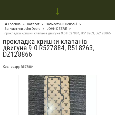
Головна
>
Каталог
>
Запчастини Основні
>
Запчастини John Deere
>
JOHN DEERE
>
прокладка кришки клапанів двигуна 9.0 R527884, R518263, DZ128866
прокладка кришки клапанів
двигуна 9.0 R527884, R518263,
DZ128866
Код товару:
R527884