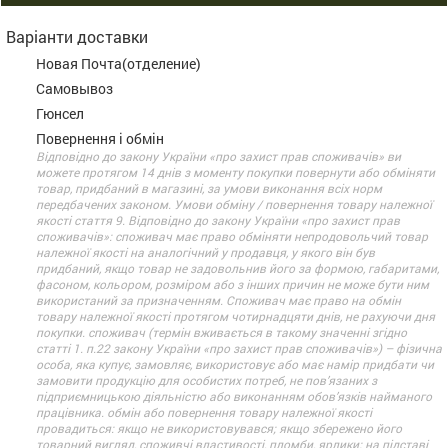
Варіанти доставки
Новая Почта(отделение)
Самовывоз
Гюнсел
Повернення і обмін
Відповідно до закону України «про захист прав споживачів» ви
можете протягом 14 днів з моменту покупки повернути або обміняти
товар, придбаний в магазині, за умови виконання всіх норм
передбачених законом. Умови обміну / повернення товару належної
якості стаття 9. Відповідно до закону України «про захист прав
споживачів»: споживач має право обміняти непродовольчий товар
належної якості на аналогічний у продавця, у якого він був
придбаний, якщо товар не задовольнив його за формою, габаритами,
фасоном, кольором, розміром або з інших причин не може бути ним
використаний за призначенням. Споживач має право на обмін
товару належної якості протягом чотирнадцяти днів, не рахуючи дня
покупки. споживач (термін вживається в такому значенні згідно
статті 1. п.22 закону України «про захист прав споживачів») – фізична
особа, яка купує, замовляє, використовує або має намір придбати чи
замовити продукцію для особистих потреб, не пов’язаних з
підприємницькою діяльністю або виконанням обов’язків найманого
працівника. обмін або повернення товару належної якості
провадиться: якщо не використовувався; якщо збережено його
товарний вигляд, споживчі властивості, пломби, ярлики; на підставі