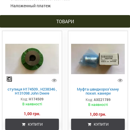
Наложенный платеж
ТОВАРИ
ступиця H174509 , H238346 ,
Муфта швидкороз‘ємну
H131098 John Deere
похил. камери
(AH201333/AH225670/ 0003-
Код:
H174509
Код:
AXE21789
110 / AXE60984/AXE21789)
В наявності
В наявності
1,00 грн.
1,00 грн.
КУПИТИ
КУПИТИ