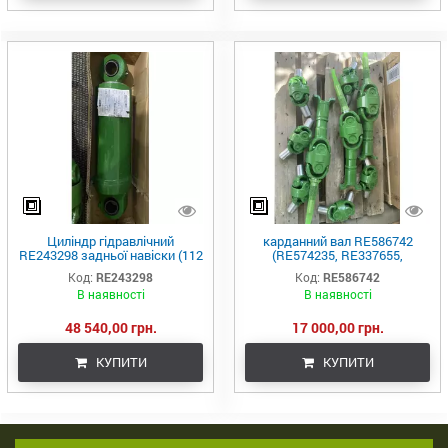
Циліндр гідравлічний
карданний вал RE586742
RE243298 задньої навіски (112
(RE574235, RE337655,
мм), JD8430/8530/8345R
RE336722) (John Deere, USA)
Код:
RE243298
Код:
RE586742
AH216634
В наявності
В наявності
48 540,00 грн.
17 000,00 грн.
КУПИТИ
КУПИТИ