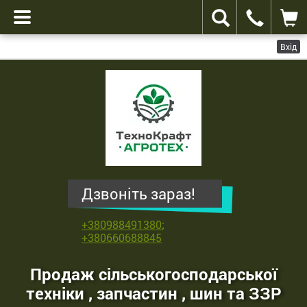
Вхід
ТехноКрафт
Агротех
-
продаж
сільськогосподарської
техніки
,
Дзвоніть зараз!
запчастин
,
+380988491380
;
шин
+380660688845
та
ЗЗР
Продаж сільськогосподарської
техніки , запчастин , шин та ЗЗР