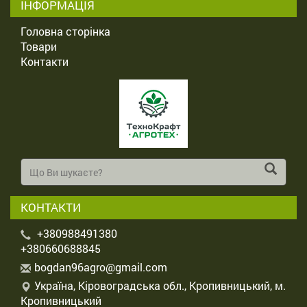
ІНФОРМАЦІЯ
Головна сторінка
Товари
Контакти
КОНТАКТИ
+380988491380
+380660688845
b
ogd
an9
6ag
ro@
gma
il.
com
Україна, Кіровоградська обл., Кропивницький, м.
Кропивницький