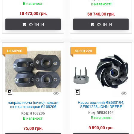
JohnDeere
В наявності
В наявності
18 473,00 грн.
68 746,00 грн.
КУПИТИ
КУПИТИ
H168206
SE501228
направляюча (вічко) пальця
Насос водяний RE530194,
шнека жниварки G168206
SE501228 JOHN DEERE
(H168206)
Код:
RE530194
Код:
H168206
В наявності
В наявності
9 590,00 грн.
75,00 грн.