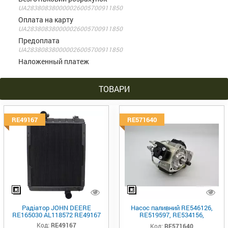
UA283808380000026005700911850
Оплата на карту
UA283808380000026005700911850
Предоплата
UA283808380000026005700911850
Наложенный платеж
ТОВАРИ
RE49167
RE571640
Радіатор JOHN DEERE
Насос паливний RE546126,
RE165030 AL118572 RE49167
RE519597, RE534156,
RE571640, SE501922
Код:
RE49167
Код:
RE571640