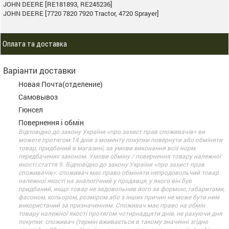
JOHN DEERE [RE181893, RE245236]
JOHN DEERE [7720 7820 7920 Tractor, 4720 Sprayer]
Оплата та доставка
Варіанти доставки
Новая Почта(отделение)
Самовывоз
Гюнсел
Повернення і обмін
Відповідно до закону України «про захист прав споживачів» ви
можете протягом 14 днів з моменту покупки повернути або обміняти
товар, придбаний в магазині, за умови виконання всіх норм
передбачених законом. Умови обміну / повернення товару належної
якості стаття 9. Відповідно до закону України «про захист прав
споживачів»: споживач має право обміняти непродовольчий товар
належної якості на аналогічний у продавця, у якого він був
придбаний, якщо товар не задовольнив його за формою, габаритами,
фасоном, кольором, розміром або з інших причин не може бути ним
використаний за призначенням. Споживач має право на обмін
товару належної якості протягом чотирнадцяти днів, не рахуючи дня
покупки. споживач (термін вживається в такому значенні згідно