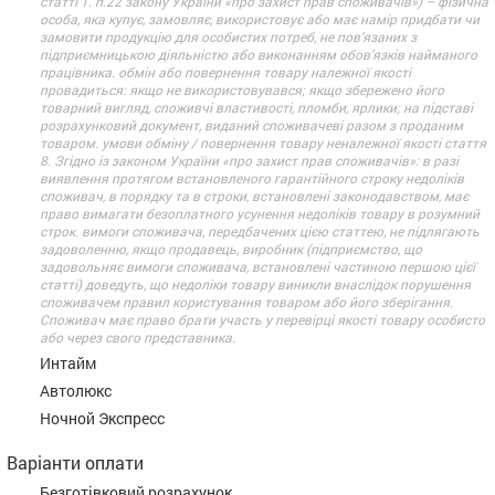
статті 1. п.22 закону України «про захист прав споживачів») – фізична
особа, яка купує, замовляє, використовує або має намір придбати чи
замовити продукцію для особистих потреб, не пов’язаних з
підприємницькою діяльністю або виконанням обов’язків найманого
працівника. обмін або повернення товару належної якості
провадиться: якщо не використовувався; якщо збережено його
товарний вигляд, споживчі властивості, пломби, ярлики; на підставі
розрахунковий документ, виданий споживачеві разом з проданим
товаром. умови обміну / повернення товару неналежної якості стаття
8. Згідно із законом України «про захист прав споживачів»: в разі
виявлення протягом встановленого гарантійного строку недоліків
споживач, в порядку та в строки, встановлені законодавством, має
право вимагати безоплатного усунення недоліків товару в розумний
строк. вимоги споживача, передбачених цією статтею, не підлягають
задоволенню, якщо продавець, виробник (підприємство, що
задовольняє вимоги споживача, встановлені частиною першою цієї
статті) доведуть, що недоліки товару виникли внаслідок порушення
споживачем правил користування товаром або його зберігання.
Споживач має право брати участь у перевірці якості товару особисто
або через свого представника.
Интайм
Автолюкс
Ночной Экспресс
Варіанти оплати
Безготівковий розрахунок