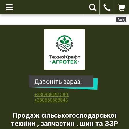
Вхід
ТехноКрафт
Агротех
-
продаж
сільськогосподарської
техніки
,
Дзвоніть зараз!
запчастин
,
+380988491380
;
шин
+380660688845
та
ЗЗР
Продаж сільськогосподарської
техніки , запчастин , шин та ЗЗР