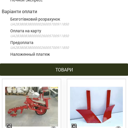
Варіанти оплати
Безготівковий розрахунок
UA283808380000026005700911850
Оплата на карту
UA283808380000026005700911850
Предоплата
UA283808380000026005700911850
Наложенный платеж
ТОВАРИ