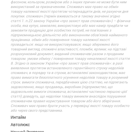
фасоном, кольором, розміром або з інших причин не може бути ним
використаний за призначенням. Споживач має право на обмін
товару належної якості протягом чотирнадцяти днів, не рахуючи дня
покупки. споживач (термін вживається в такому значенні згідно
статті 1. п.22 закону України «про захист прав споживачів») – фізична
особа, яка купує, замовляє, використовує або має намір придбати чи
замовити продукцію для особистих потреб, не пов’язаних з
підприємницькою діяльністю або виконанням обов’язків найманого
працівника. обмін або повернення товару належної якості
провадиться: якщо не використовувався; якщо збережено його
товарний вигляд, споживчі властивості, пломби, ярлики; на підставі
розрахунковий документ, виданий споживачеві разом з проданим
товаром. умови обміну / повернення товару неналежної якості стаття
8. Згідно із законом України «про захист прав споживачів»: в разі
виявлення протягом встановленого гарантійного строку недоліків
споживач, в порядку та в строки, встановлені законодавством, має
право вимагати безоплатного усунення недоліків товару в розумний
строк. вимоги споживача, передбачених цією статтею, не підлягають
задоволенню, якщо продавець, виробник (підприємство, що
задовольняє вимоги споживача, встановлені частиною першою цієї
статті) доведуть, що недоліки товару виникли внаслідок порушення
споживачем правил користування товаром або його зберігання.
Споживач має право брати участь у перевірці якості товару особисто
або через свого представника.
Интайм
Автолюкс
Ночной Экспресс