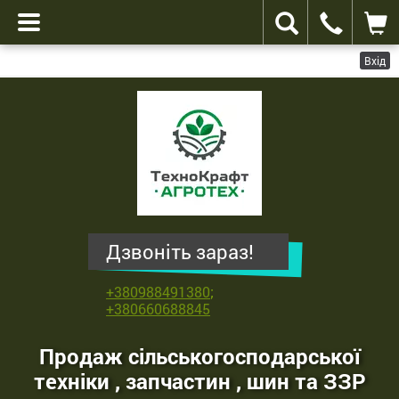
Вхід
ТехноКрафт
Агротех
-
продаж
сільськогосподарської
техніки
,
Дзвоніть зараз!
запчастин
,
+380988491380
;
шин
+380660688845
та
ЗЗР
Продаж сільськогосподарської
техніки , запчастин , шин та ЗЗР