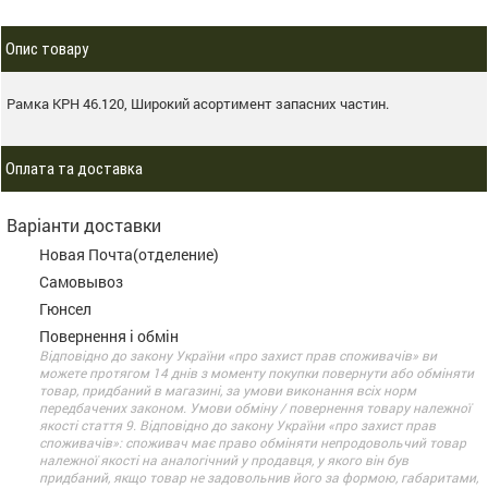
Опис товару
Рамка КРН 46.120, Широкий асортимент запасних частин.
Оплата та доставка
Варіанти доставки
Новая Почта(отделение)
Самовывоз
Гюнсел
Повернення і обмін
Відповідно до закону України «про захист прав споживачів» ви
можете протягом 14 днів з моменту покупки повернути або обміняти
товар, придбаний в магазині, за умови виконання всіх норм
передбачених законом. Умови обміну / повернення товару належної
якості стаття 9. Відповідно до закону України «про захист прав
споживачів»: споживач має право обміняти непродовольчий товар
належної якості на аналогічний у продавця, у якого він був
придбаний, якщо товар не задовольнив його за формою, габаритами,