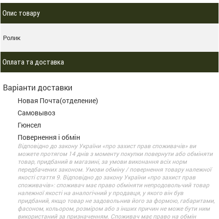
Опис товару
Ролик
Оплата та доставка
Варіанти доставки
Новая Почта(отделение)
Самовывоз
Гюнсел
Повернення і обмін
Відповідно до закону України «про захист прав споживачів» ви
можете протягом 14 днів з моменту покупки повернути або обміняти
товар, придбаний в магазині, за умови виконання всіх норм
передбачених законом. Умови обміну / повернення товару належної
якості стаття 9. Відповідно до закону України «про захист прав
споживачів»: споживач має право обміняти непродовольчий товар
належної якості на аналогічний у продавця, у якого він був
придбаний, якщо товар не задовольнив його за формою, габаритами,
фасоном, кольором, розміром або з інших причин не може бути ним
використаний за призначенням. Споживач має право на обмін