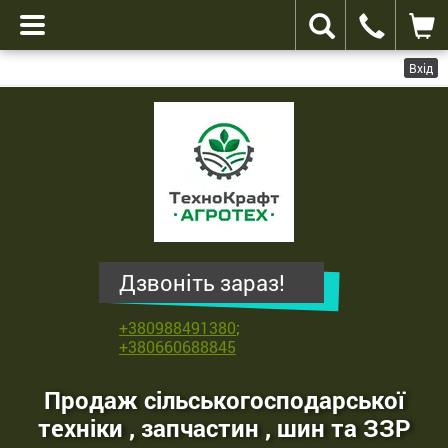
Вхід
ТехноКрафт
Агротех
-
продаж
сільськогосподарської
техніки
,
Дзвоніть зараз!
запчастин
,
+380988491380
;
шин
+380660688845
та
ЗЗР
Продаж сільськогосподарської
техніки , запчастин , шин та ЗЗР