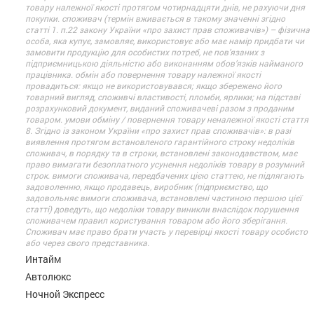
товару належної якості протягом чотирнадцяти днів, не рахуючи дня
покупки. споживач (термін вживається в такому значенні згідно
статті 1. п.22 закону України «про захист прав споживачів») – фізична
особа, яка купує, замовляє, використовує або має намір придбати чи
замовити продукцію для особистих потреб, не пов’язаних з
підприємницькою діяльністю або виконанням обов’язків найманого
працівника. обмін або повернення товару належної якості
провадиться: якщо не використовувався; якщо збережено його
товарний вигляд, споживчі властивості, пломби, ярлики; на підставі
розрахунковий документ, виданий споживачеві разом з проданим
товаром. умови обміну / повернення товару неналежної якості стаття
8. Згідно із законом України «про захист прав споживачів»: в разі
виявлення протягом встановленого гарантійного строку недоліків
споживач, в порядку та в строки, встановлені законодавством, має
право вимагати безоплатного усунення недоліків товару в розумний
строк. вимоги споживача, передбачених цією статтею, не підлягають
задоволенню, якщо продавець, виробник (підприємство, що
задовольняє вимоги споживача, встановлені частиною першою цієї
статті) доведуть, що недоліки товару виникли внаслідок порушення
споживачем правил користування товаром або його зберігання.
Споживач має право брати участь у перевірці якості товару особисто
або через свого представника.
Интайм
Автолюкс
Ночной Экспресс