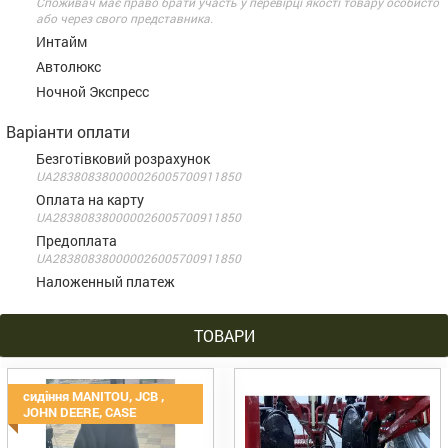
Споживач має право брати участь у перевірці якості товару особисто
або через свого представника.
Интайм
Автолюкс
Ночной Экспресс
Варіанти оплати
Безготівковий розрахунок
UA283808380000026005700911850
Оплата на карту
UA283808380000026005700911850
Предоплата
UA283808380000026005700911850
Наложенный платеж
ТОВАРИ
сидіння MANITOU, JCB ,
JOHN DEERE, CASE