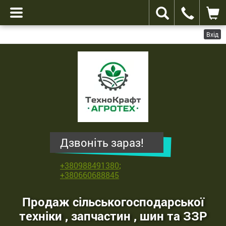
Вхід
ТехноКрафт
Агротех
-
продаж
сільськогосподарської
техніки
,
Дзвоніть зараз!
запчастин
,
+380988491380
;
шин
+380660688845
та
ЗЗР
Продаж сільськогосподарської
техніки , запчастин , шин та ЗЗР