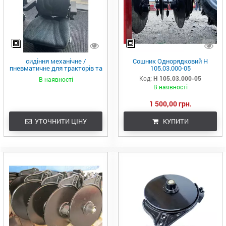
сидіння механічне /
Сошник Однорядковий Н
пневматичне для тракторів та
105.03.000-05
комбайнів MANITOU, JCB ,
Код:
Н 105.03.000-05
В наявності
JOHN DEERE, CASE, NEW
В наявності
HOLLAND, CLAAS , МТЗ
1 500,00 грн.
УТОЧНИТИ ЦІНУ
КУПИТИ