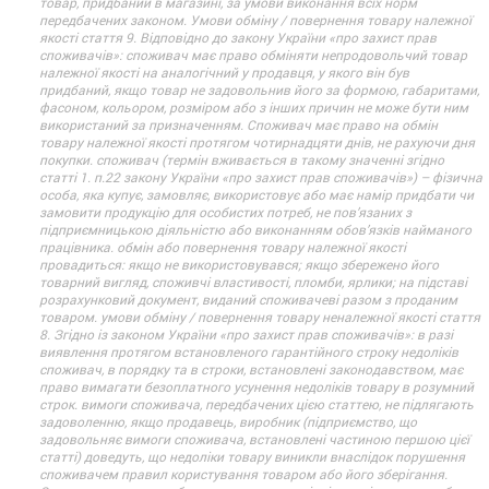
товар, придбаний в магазині, за умови виконання всіх норм
передбачених законом. Умови обміну / повернення товару належної
якості стаття 9. Відповідно до закону України «про захист прав
споживачів»: споживач має право обміняти непродовольчий товар
належної якості на аналогічний у продавця, у якого він був
придбаний, якщо товар не задовольнив його за формою, габаритами,
фасоном, кольором, розміром або з інших причин не може бути ним
використаний за призначенням. Споживач має право на обмін
товару належної якості протягом чотирнадцяти днів, не рахуючи дня
покупки. споживач (термін вживається в такому значенні згідно
статті 1. п.22 закону України «про захист прав споживачів») – фізична
особа, яка купує, замовляє, використовує або має намір придбати чи
замовити продукцію для особистих потреб, не пов’язаних з
підприємницькою діяльністю або виконанням обов’язків найманого
працівника. обмін або повернення товару належної якості
провадиться: якщо не використовувався; якщо збережено його
товарний вигляд, споживчі властивості, пломби, ярлики; на підставі
розрахунковий документ, виданий споживачеві разом з проданим
товаром. умови обміну / повернення товару неналежної якості стаття
8. Згідно із законом України «про захист прав споживачів»: в разі
виявлення протягом встановленого гарантійного строку недоліків
споживач, в порядку та в строки, встановлені законодавством, має
право вимагати безоплатного усунення недоліків товару в розумний
строк. вимоги споживача, передбачених цією статтею, не підлягають
задоволенню, якщо продавець, виробник (підприємство, що
задовольняє вимоги споживача, встановлені частиною першою цієї
статті) доведуть, що недоліки товару виникли внаслідок порушення
споживачем правил користування товаром або його зберігання.