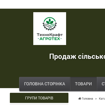
ТехноКрафт
Агротех
-
продаж
сільськогосподарської
Продаж сільсько
техніки
,
запчастин
,
ГОЛОВНА СТОРІНКА
ТОВАРИ
С
шин
та
ГРУПИ ТОВАРІВ
Головна
>
Кат