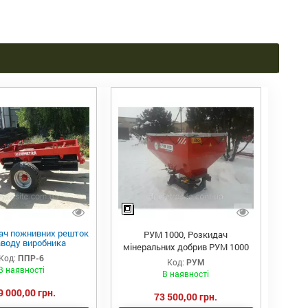
ач пожнивних решток
РУМ 1000, Розкидач
аводу виробника
мінеральних добрив РУМ 1000
" з різними видами
Код:
ППР-6
катків
Код:
РУМ
В наявності
В наявності
9 000,00 грн.
73 500,00 грн.