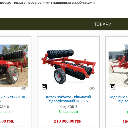
цюємо тільки з перевіреними і надійними виробниками.
ТОВАРИ
 кільчатий КЗК -
Коток зубчато - кільчатий
Подрібнюв
6
гідрофікований КЗК - 6
від з
"DEMETRA
КЗК-6
Код:
КЗК-6
вності
В наявності
,00 грн.
210 000,00 грн.
18