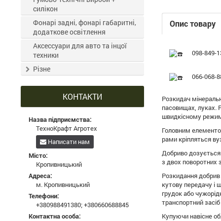
силікон
Фонарі задні, фонарі габаритні,
Опис товару
додаткове освітлення
Аксессуари для авто та інцої
098-849-1
техники
Різне
066-068-8
КОНТАКТИ
Розкидач мінеральн
пасовищах, луках. 
швидкісному режимі
Назва підприємства:
ТехноКрафт Агротех
Головним елементом
рами кріпляться ву
Написати нам
Добриво дозується 
Місто:
з двох поворотних 
Кропивницький
Адреса:
Розкидання добрив 
м. Кропивницький
кутову передачу і ш
грудок або чужорідн
Телефони:
транспортний засіб
+380988491380
;
+380660688845
Контактна особа:
Купуючи навісне об