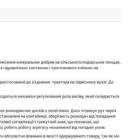
внесення мінеральних добрив на сільськогосподарських площах,
з гідравлічною системою і триточкового зчіпкою на
истосованої до з'єднання трактора на підвісному вузлі. До
находиться механізм регулювання дози висіву, який складається
вох розкидаючих дисків з лопатками. Диск отримує рух через
встановлені на контейнері, оберігають розкидач від попадання
тлової сигналізації і трикутний знак, що позначає, що
, робить роботу агрегату незалежної від погодніх умов.
и абсолютно впевнені в якості одержуваного товару, так як ми