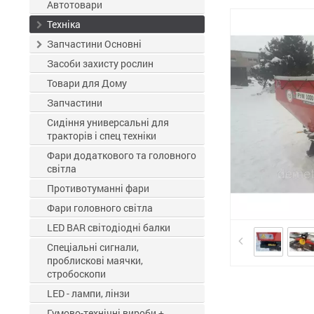
ЗЗР
Автотовари
Техніка
Запчастини Основні
Засоби захисту рослин
Товари для Дому
Запчастини
Сидіння универсальні для
тракторів і спец техніки
Фари додаткового та головного
світла
Противотуманні фари
Фари головного світла
LED BAR світодіодні балки
Спеціальні сигнали,
проблискові маячки,
стробоскопи
LED - лампи, лінзи
Гумово-технічні вироби +