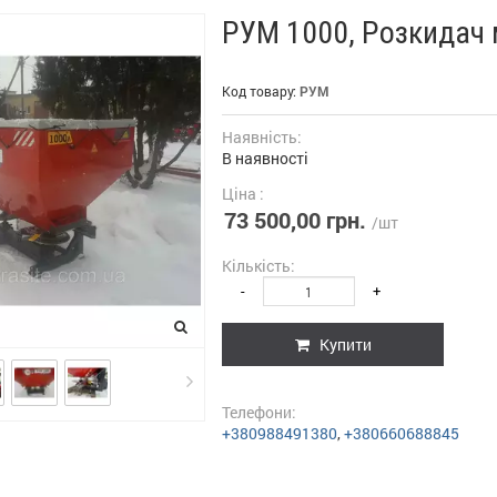
РУМ 1000, Розкидач 
Код товару:
РУМ
Наявність:
В наявності
Ціна :
73 500,00 грн.
/шт
Кількість:
-
+
Купити
Телефони:
+380988491380
,
+380660688845