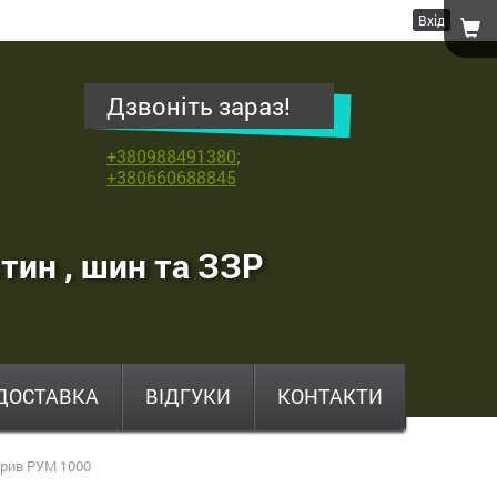
Вхід
Дзвоніть зараз!
+380988491380
;
+380660688845
тин , шин та ЗЗР
ДОСТАВКА
ВІДГУКИ
КОНТАКТИ
брив РУМ 1000