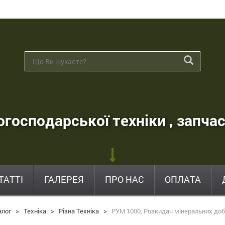
господарської техніки , запчас
ТАТТІ
ГАЛЕРЕЯ
ПРО НАС
ОПЛАТА
алог
>
Техніка
>
Різна Техніка
>
РУМ 1000, Розкидач мінеральних до