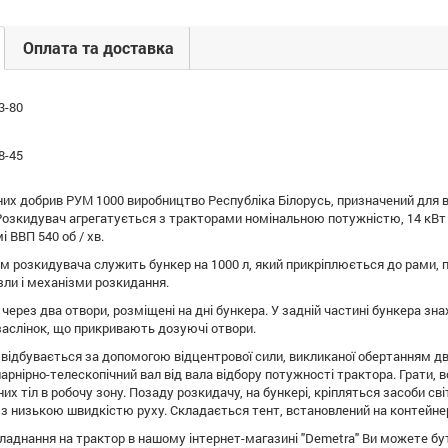
Оплата та доставка
3-80
8-45
их добрив РУМ 1000 виробництво Республіка Білорусь, призначений для 
Розкидувач агрегатується з тракторами номінальною потужністю, 14 кВт 
 ВВП 540 об / хв.
 розкидувача служить бункер на 1000 л, який прикріплюється до рами, пр
зли і механізми розкидання.
через два отвори, розміщені на дні бункера. У задній частині бункера з
заслінок, що прикривають дозуючі отвори.
відбувається за допомогою відцентрової сили, викликаної обертанням д
арнірно-телескопічний вал від вала відбору потужності трактора. Грати, 
их тіл в робочу зону. Позаду розкидачу, на бункері, кріпляться засоби сві
 з низькою швидкістю руху. Складається тент, встановлений на контейнері
ладнання на трактор в нашому інтернет-магазині "Demetra" Ви можете бут