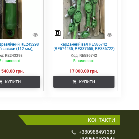
ідравлічний RE243298
карданний вал RE586742
 навіски (112 мм),
(RE574235, RE337655, RE336722)
530/8345R AH216634
(John Deere, USA)
од:
RE243298
Код:
RE586742
В наявності
В наявності
 540,00 грн.
17 000,00 грн.
КУПИТИ
КУПИТИ
КОНТАКТИ
+380988491380
+380660688845