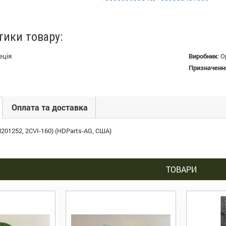
тики товару:
еція
Виробник
:
О
Призначенн
Оплата та доставка
201252, 2CVI-160) (HDParts-AG, США)
ТОВАРИ