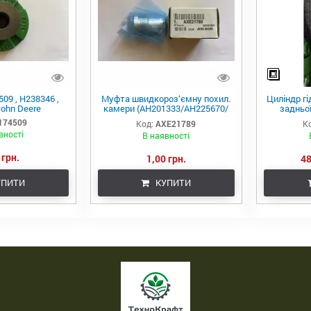
09 , H238346 ,
Муфта швидкороз‘ємну похил.
Циліндр г
ohn Deere
камери (AH201333/AH225670/
задньої
0003-110 / AXE60984/AXE21789)
JD8430/8
174509
Код:
AXE21789
К
вності
В наявності
 грн.
1,00 грн.
48
ПИТИ
КУПИТИ