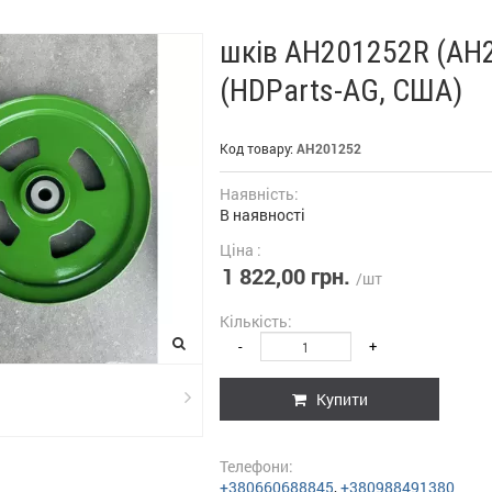
шків AH201252R (AH2
(HDParts-AG, США)
Код товару:
AH201252
Наявність:
В наявності
Ціна :
1 822,00 грн.
/шт
Кількість:
-
+
Купити
Телефони:
+380660688845
,
+380988491380