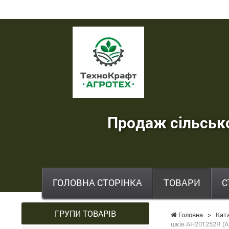
ТехноКрафт
Агротех
-
продаж
сільськогосподарської
Продаж сільсько
техніки
,
запчастин
,
ГОЛОВНА СТОРІНКА
ТОВАРИ
С
шин
та
ГРУПИ ТОВАРІВ
Головна
>
Кат
шків AH201252R (A