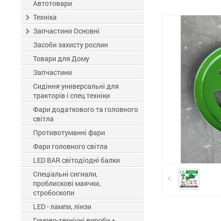
ЗЗР
Автотовари
Техніка
Запчастини Основні
Засоби захисту рослин
Товари для Дому
Запчастини
Сидіння универсальні для
тракторів і спец техніки
Фари додаткового та головного
світла
Противотуманні фари
Фари головного світла
LED BAR світодіодні балки
Спеціальні сигнали,
проблискові маячки,
стробоскопи
LED - лампи, лінзи
Гумово-технічні вироби +