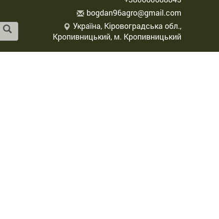
b
ogd
an9
6ag
ro@
gma
il.
com
Україна, Кіровоградська обл.,
Кропивницький, м. Кропивницький