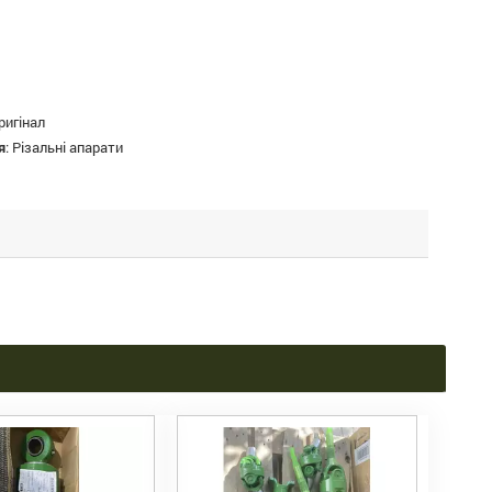
ригінал
я
:
Різальні апарати