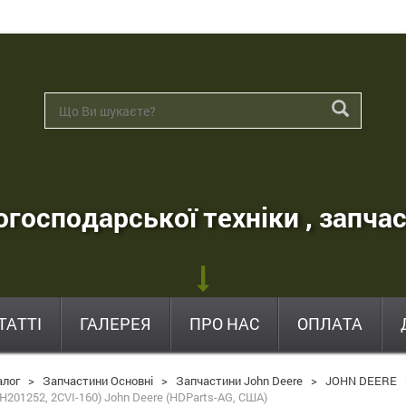
господарської техніки , запчас
ТАТТІ
ГАЛЕРЕЯ
ПРО НАС
ОПЛАТА
алог
>
Запчастини Основні
>
Запчастини John Deere
>
JOHN DEERE
H201252, 2CVI-160) John Deere (HDParts-AG, США)