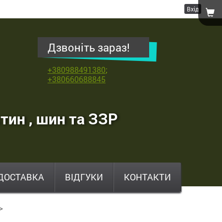
Вхід
Дзвоніть зараз!
+380988491380
;
+380660688845
тин , шин та ЗЗР
ДОСТАВКА
ВІДГУКИ
КОНТАКТИ
>