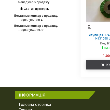
менеджер з продажу
Стати партнером
Богдан менеджер з продажу:
+38(066)068-88-45
Богдан менеджер з продажу:
+38(098)849-13-80
ступиця H1745
H131098 J
Код:
H
В ная
1,00
КУ
ІНФОРМАЦІЯ
Головна сторінка
Товари