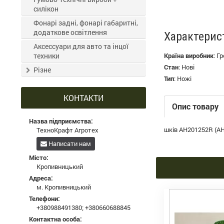
силікон
Фонарі задні, фонарі габаритні,
додаткове освітлення
Характерис
Аксессуари для авто та інцої
техники
Країна виробник
:
Гр
Стан
:
Нові
Різне
Тип
:
Ножі
КОНТАКТИ
Опис товару
Назва підприємства:
шків AH201252R (AH
ТехноКрафт Агротех
Написати нам
Місто:
Кропивницький
Адреса:
м. Кропивницький
Телефони:
+380988491380
;
+380660688845
Контактна особа: