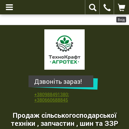
Вхід
ТехноКрафт
Агротех
-
продаж
сільськогосподарської
техніки
,
Дзвоніть зараз!
запчастин
,
+380988491380
;
шин
+380660688845
та
ЗЗР
Продаж сільськогосподарської
техніки , запчастин , шин та ЗЗР