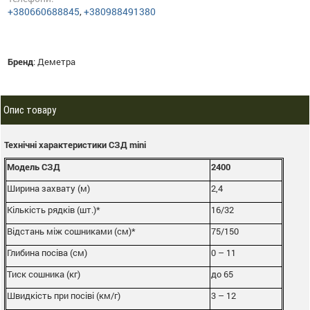
+380660688845
,
+380988491380
Бренд
:
Деметра
Опис товару
Технічні характеристики СЗД mini
Модель СЗД
2400
Ширина захвату (м)
2,4
Кількість рядків (шт.)*
16/32
Відстань між сошниками (см)*
75/150
Глибина посіва (см)
0 – 11
Тиск сошника (кг)
до 65
Швидкість при посіві (км/г)
3 – 12