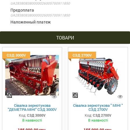
UA283808380000026005700911850
Предоплата
UA283808380000026005700911850
Наложенный платеж
ТОВАРИ
СЗД 3000V
СЗД 2700V
Сівалка зернотукова
Сівалка зернотукова " МІНІ "
"ДЕМЕТРА МІНІ" СЗД 3000V
СЗД 2700V
Код:
СЗД 3000V
Код:
СЗД 2700V
В наявності
В наявності
185 000,00 грн.
155 000,00 грн.