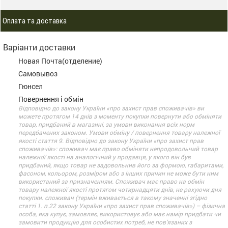
Оплата та доставка
Варіанти доставки
Новая Почта(отделение)
Самовывоз
Гюнсел
Повернення і обмін
Відповідно до закону України «про захист прав споживачів» ви
можете протягом 14 днів з моменту покупки повернути або обміняти
товар, придбаний в магазині, за умови виконання всіх норм
передбачених законом. Умови обміну / повернення товару належної
якості стаття 9. Відповідно до закону України «про захист прав
споживачів»: споживач має право обміняти непродовольчий товар
належної якості на аналогічний у продавця, у якого він був
придбаний, якщо товар не задовольнив його за формою, габаритами,
фасоном, кольором, розміром або з інших причин не може бути ним
використаний за призначенням. Споживач має право на обмін
товару належної якості протягом чотирнадцяти днів, не рахуючи дня
покупки. споживач (термін вживається в такому значенні згідно
статті 1. п.22 закону України «про захист прав споживачів») – фізична
особа, яка купує, замовляє, використовує або має намір придбати чи
замовити продукцію для особистих потреб, не пов’язаних з