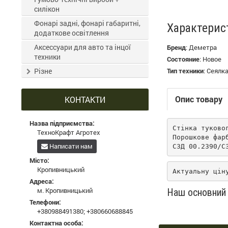
силікон
Фонарі задні, фонарі габаритні,
Характерис
додаткове освітлення
Аксессуари для авто та інцої
Бренд
:
Деметра
техники
Состояние
:
Новое
Різне
Тип техники
:
Сеялк
Опис товару
КОНТАКТИ
Назва підприємства:
Стінка туково
ТехноКрафт Агротех
Порошкове фарб
Написати нам
СЗД 00.2390/С
Місто:
Кропивницький
Актуальну цін
Адреса:
м. Кропивницький
Наш основний 
Телефони:
+380988491380
;
+380660688845
Контактна особа: