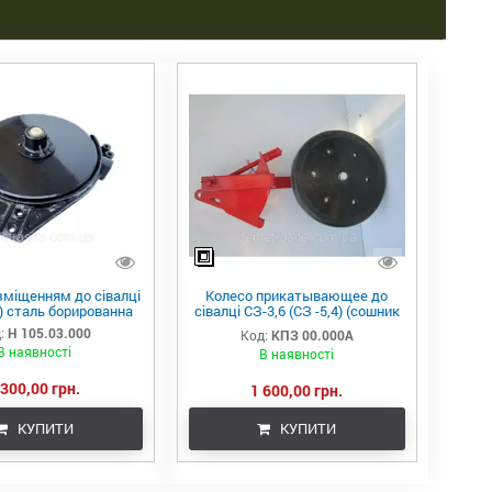
зміщенням до сівалці
Колесо прикатывающее до
6) сталь борированна
сівалці СЗ-3,6 (СЗ -5,4) (сошник
без зміщення)
:
Н 105.03.000
Код:
КПЗ 00.000А
В наявності
В наявності
 300,00 грн.
1 600,00 грн.
КУПИТИ
КУПИТИ