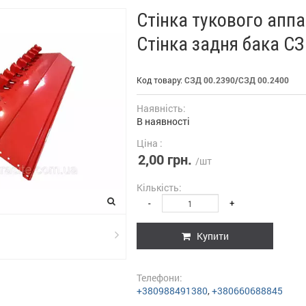
Стінка тукового аппа
Стінка задня бака СЗ
Код товару:
СЗД 00.2390/СЗД 00.2400
Наявність:
В наявності
Ціна :
2,00 грн.
/шт
Кількість:
-
+
Купити
Телефони:
+380988491380
,
+380660688845