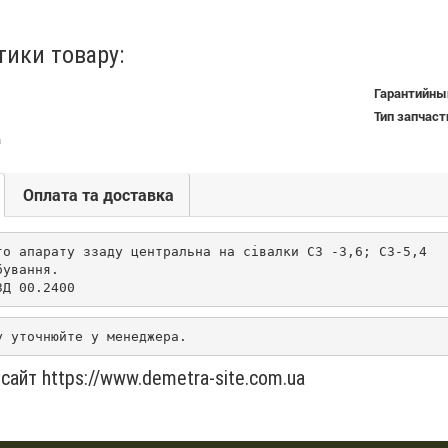
тики товару:
Гарантийный
Тип запчаст
а
Оплата та доставка
го апарату ззаду центральна на сівалки СЗ -3,6; СЗ-5,4

ування.

ЗД 00.2400
у уточнюйте у менеджера.
сайт https://www.demetra-site.com.ua