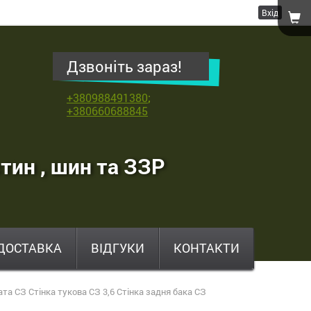
Вхід
Дзвоніть зараз!
+380988491380
;
+380660688845
тин , шин та ЗЗР
ДОСТАВКА
ВІДГУКИ
КОНТАКТИ
ата СЗ Стінка тукова СЗ 3,6 Стінка задня бака СЗ