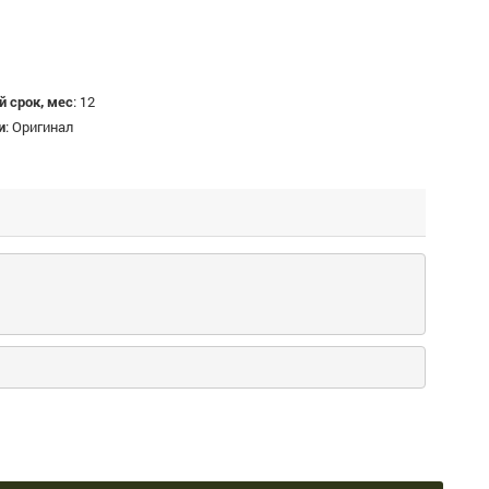
 срок, мес
:
12
и
:
Оригинал