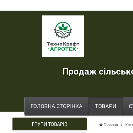
ТехноКрафт
Агротех
-
продаж
сільськогосподарської
Продаж сільсько
техніки
,
запчастин
,
ГОЛОВНА СТОРІНКА
ТОВАРИ
С
шин
та
ГРУПИ ТОВАРІВ
Головна
>
Кат