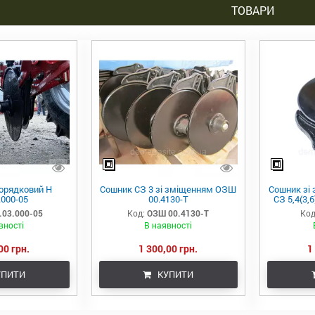
ТОВАРИ
орядковий Н
Сошник СЗ 3 зі зміщенням ОЗШ
Сошник зі 
.000-05
00.4130-Т
СЗ 5,4(3,
.03.000-05
Код:
ОЗШ 00.4130-Т
Код
вності
В наявності
00 грн.
1 300,00 грн.
1
ПИТИ
КУПИТИ