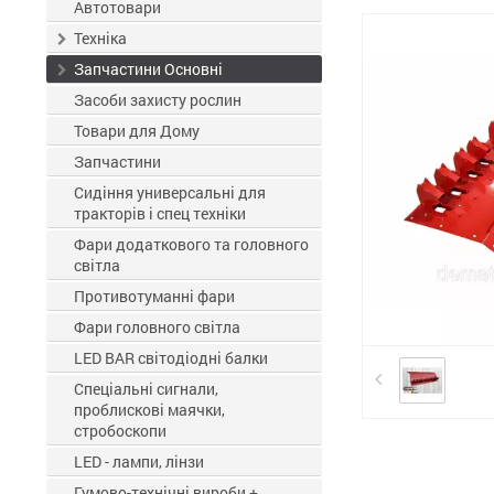
ЗЗР
Автотовари
Техніка
Запчастини Основні
Засоби захисту рослин
Товари для Дому
Запчастини
Сидіння универсальні для
тракторів і спец техніки
Фари додаткового та головного
світла
Противотуманні фари
Фари головного світла
LED BAR світодіодні балки
Спеціальні сигнали,
проблискові маячки,
стробоскопи
LED - лампи, лінзи
Гумово-технічні вироби +