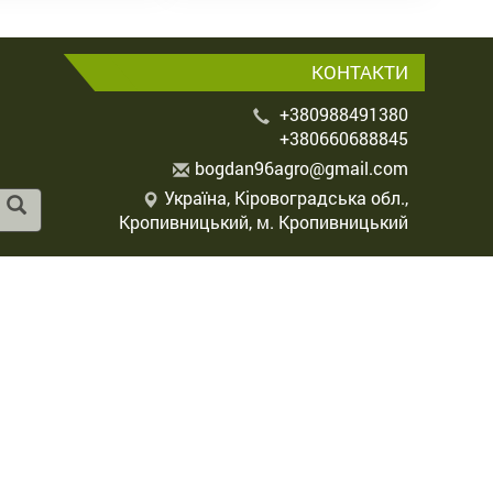
КОНТАКТИ
+380988491380
+380660688845
b
ogd
an9
6ag
ro@
gma
il.
com
Україна, Кіровоградська обл.,
Кропивницький, м. Кропивницький