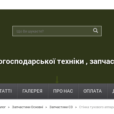
господарської техніки , запчас
ТАТТІ
ГАЛЕРЕЯ
ПРО НАС
ОПЛАТА
алог
>
Запчастини Основні
>
Запчастини СЗ
>
Стінка тукового аппар