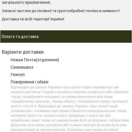
загального призначення.
Запасні частини до посівної та грунтообробної техніки в наявності.
Доставка по всій території України!
Оплата та доставка
Варіанти доставки
Новая Почта(отделение)
Самовывоз
Гюнсел
Повернення і обмін
Відповідно до закону України «про захист прав споживачів» ви
можете протягом 14 днів з моменту покупки повернути або обміняти
товар, придбаний в магазині, за умови виконання всіх норм
передбачених законом. Умови обміну / повернення товару належної
якості стаття 9. Відповідно до закону України «про захист прав
споживачів»: споживач має право обміняти непродовольчий товар
належної якості на аналогічний у продавця, у якого він був
придбаний, якщо товар не задовольнив його за формою, габаритами,
фасоном, кольором, розміром або з інших причин не може бути ним
використаний за призначенням. Споживач має право на обмін