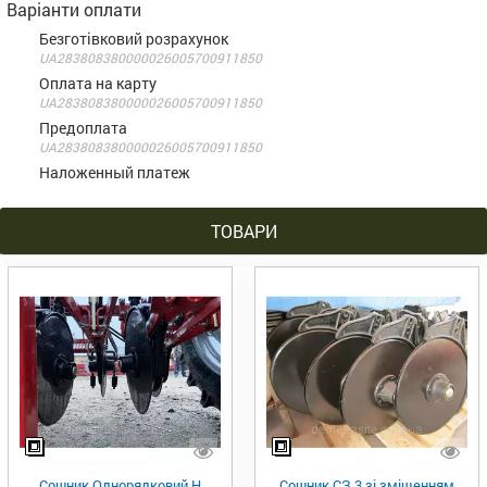
Варіанти оплати
Безготівковий розрахунок
UA283808380000026005700911850
Оплата на карту
UA283808380000026005700911850
Предоплата
UA283808380000026005700911850
Наложенный платеж
ТОВАРИ
Сошник Однорядковий Н
Сошник СЗ 3 зі зміщенням