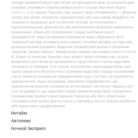
товару належної якості протягом чотирнадцяти днів, не рахуючи дня
покупки. споживач (термін вживається в такому значенні згідно
статті 1. п.22 закону України «про захист прав споживачів») – фізична
особа, яка купує, замовляє, використовує або має намір придбати чи
замовити продукцію для особистих потреб, не пов’язаних з
підприємницькою діяльністю або виконанням обов’язків найманого
працівника. обмін або повернення товару належної якості
провадиться: якщо не використовувався; якщо збережено його
товарний вигляд, споживчі властивості, пломби, ярлики; на підставі
розрахунковий документ, виданий споживачеві разом з проданим
товаром. умови обміну / повернення товару неналежної якості стаття
8. Згідно із законом України «про захист прав споживачів»: в разі
виявлення протягом встановленого гарантійного строку недоліків
споживач, в порядку та в строки, встановлені законодавством, має
право вимагати безоплатного усунення недоліків товару в розумний
строк. вимоги споживача, передбачених цією статтею, не підлягають
задоволенню, якщо продавець, виробник (підприємство, що
задовольняє вимоги споживача, встановлені частиною першою цієї
статті) доведуть, що недоліки товару виникли внаслідок порушення
споживачем правил користування товаром або його зберігання.
Споживач має право брати участь у перевірці якості товару особисто
або через свого представника.
Интайм
Автолюкс
Ночной Экспресс