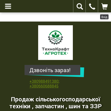
Вхід
ТехноКрафт
Агротех
-
продаж
сільськогосподарської
техніки
,
Дзвоніть зараз!
запчастин
,
+380988491380
;
шин
+380660688845
та
ЗЗР
Продаж сільськогосподарської
техніки , запчастин , шин та ЗЗР