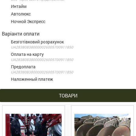
Интайм
Автолюкс
Ночной Экспресс
Варіанти оплати
Безготівковий розрахунок
UA283808380000026005700911850
Оплата на карту
UA283808380000026005700911850
Предоплата
UA283808380000026005700911850
Наложенный платеж
ТОВАРИ