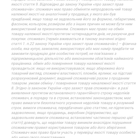
якості стаття 9. Відповідно до закону України «про захист прав
споживачів»: споживач має право обміняти непродовольчий товар
належної якості на аналогічний у продавця, у якого він був
придбаний, якщо товар не задовольнив його за формою, габаритами,
фасоном, кольором, розміром або з інших причин не може бути ним
використаний за призначенням. Споживач має право на обмін
товару належної якості протягом чотирнадцяти днів, не рахуючи дня
покупки. споживач (термін вживається в такому значенні згідно
статті 1. п.22 закону України «про захист прав споживачів») – фізична
особа, яка купує, замовляє, використовує або має намір придбати чи
замовити продукцію для особистих потреб, не пов’язаних з
підприємницькою діяльністю або виконанням обов’язків найманого
працівника. обмін або повернення товару належної якості
провадиться: якщо не використовувався; якщо збережено його
товарний вигляд, споживчі властивості, пломби, ярлики; на підставі
розрахунковий документ, виданий споживачеві разом з проданим
товаром. умови обміну / повернення товару неналежної якості стаття
8. Згідно із законом України «про захист прав споживачів»: в разі
виявлення протягом встановленого гарантійного строку недоліків
споживач, в порядку та в строки, встановлені законодавством, має
право вимагати безоплатного усунення недоліків товару в розумний
строк. вимоги споживача, передбачених цією статтею, не підлягають
задоволенню, якщо продавець, виробник (підприємство, що
задовольняє вимоги споживача, встановлені частиною першою цієї
статті) доведуть, що недоліки товару виникли внаслідок порушення
споживачем правил користування товаром або його зберігання.
Споживач має право брати участь у перевірці якості товару особисто
або через свого представника.