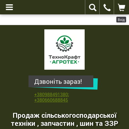
Вхід
ТехноКрафт
Агротех
-
продаж
сільськогосподарської
техніки
,
Дзвоніть зараз!
запчастин
,
+380988491380
;
шин
+380660688845
та
ЗЗР
Продаж сільськогосподарської
техніки , запчастин , шин та ЗЗР