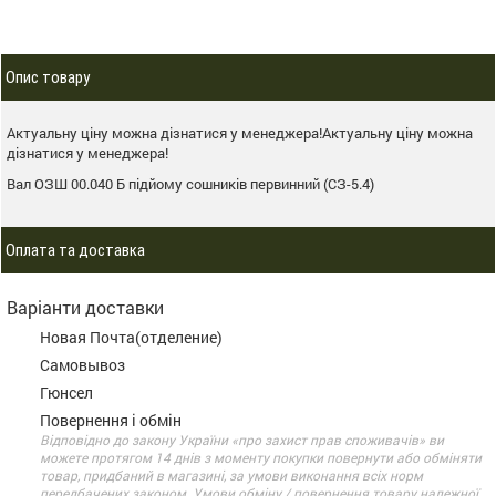
Опис товару
Актуальну ціну можна дізнатися у менеджера!Актуальну ціну можна
дізнатися у менеджера!
Вал ОЗШ 00.040 Б підйому сошників первинний (СЗ-5.4)
Оплата та доставка
Варіанти доставки
Новая Почта(отделение)
Самовывоз
Гюнсел
Повернення і обмін
Відповідно до закону України «про захист прав споживачів» ви
можете протягом 14 днів з моменту покупки повернути або обміняти
товар, придбаний в магазині, за умови виконання всіх норм
передбачених законом. Умови обміну / повернення товару належної