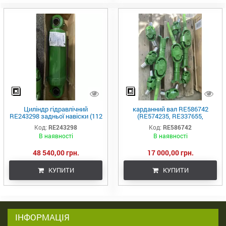
Циліндр гідравлічний
карданний вал RE586742
RE243298 задньої навіски (112
(RE574235, RE337655,
мм), JD8430/8530/8345R
RE336722) (John Deere, USA)
Код:
RE243298
Код:
RE586742
AH216634
В наявності
В наявності
48 540,00 грн.
17 000,00 грн.
КУПИТИ
КУПИТИ
ІНФОРМАЦІЯ