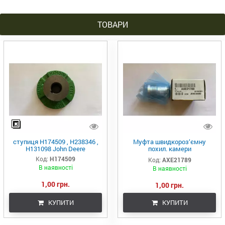
ТОВАРИ
ступиця H174509 , H238346 ,
Муфта швидкороз‘ємну
H131098 John Deere
похил. камери
(AH201333/AH225670/ 0003-
Код:
H174509
Код:
AXE21789
110 / AXE60984/AXE21789)
В наявності
В наявності
1,00 грн.
1,00 грн.
КУПИТИ
КУПИТИ