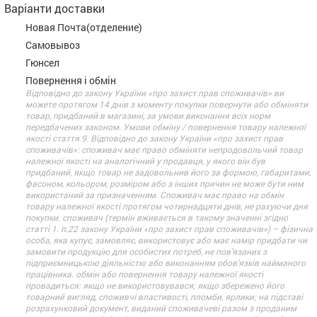
Варіанти доставки
Новая Почта(отделение)
Самовывоз
Гюнсел
Повернення і обмін
Відповідно до закону України «про захист прав споживачів» ви
можете протягом 14 днів з моменту покупки повернути або обміняти
товар, придбаний в магазині, за умови виконання всіх норм
передбачених законом. Умови обміну / повернення товару належної
якості стаття 9. Відповідно до закону України «про захист прав
споживачів»: споживач має право обміняти непродовольчий товар
належної якості на аналогічний у продавця, у якого він був
придбаний, якщо товар не задовольнив його за формою, габаритами,
фасоном, кольором, розміром або з інших причин не може бути ним
використаний за призначенням. Споживач має право на обмін
товару належної якості протягом чотирнадцяти днів, не рахуючи дня
покупки. споживач (термін вживається в такому значенні згідно
статті 1. п.22 закону України «про захист прав споживачів») – фізична
особа, яка купує, замовляє, використовує або має намір придбати чи
замовити продукцію для особистих потреб, не пов’язаних з
підприємницькою діяльністю або виконанням обов’язків найманого
працівника. обмін або повернення товару належної якості
провадиться: якщо не використовувався; якщо збережено його
товарний вигляд, споживчі властивості, пломби, ярлики; на підставі
розрахунковий документ, виданий споживачеві разом з проданим