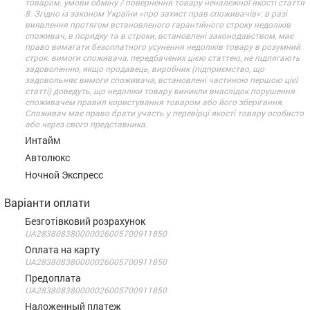
товаром. умови обміну / повернення товару неналежної якості стаття
8. Згідно із законом України «про захист прав споживачів»: в разі
виявлення протягом встановленого гарантійного строку недоліків
споживач, в порядку та в строки, встановлені законодавством, має
право вимагати безоплатного усунення недоліків товару в розумний
строк. вимоги споживача, передбачених цією статтею, не підлягають
задоволенню, якщо продавець, виробник (підприємство, що
задовольняє вимоги споживача, встановлені частиною першою цієї
статті) доведуть, що недоліки товару виникли внаслідок порушення
споживачем правил користування товаром або його зберігання.
Споживач має право брати участь у перевірці якості товару особисто
або через свого представника.
Интайм
Автолюкс
Ночной Экспресс
Варіанти оплати
Безготівковий розрахунок
UA283808380000026005700911850
Оплата на карту
UA283808380000026005700911850
Предоплата
UA283808380000026005700911850
Наложенный платеж