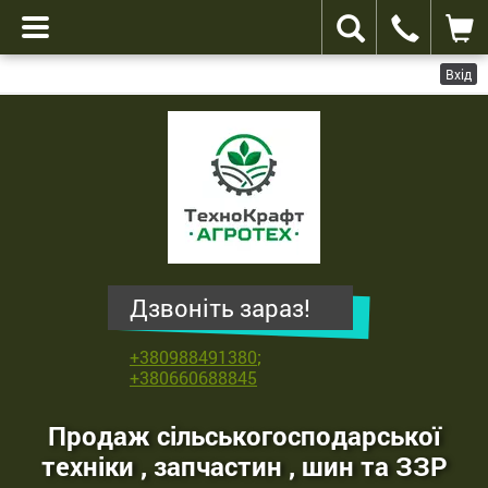
Вхід
ТехноКрафт
Агротех
-
продаж
сільськогосподарської
техніки
,
Дзвоніть зараз!
запчастин
,
+380988491380
;
шин
+380660688845
та
ЗЗР
Продаж сільськогосподарської
техніки , запчастин , шин та ЗЗР