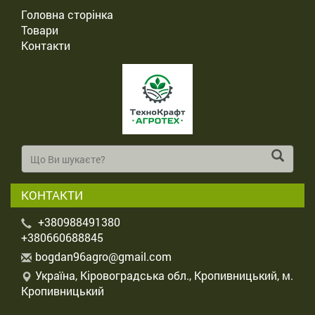
Головна сторінка
Товари
Контакти
КОНТАКТИ
+380988491380
+380660688845
b
ogd
an9
6ag
ro@
gma
il.
com
Україна, Кіровоградська обл., Кропивницький, м.
Кропивницький