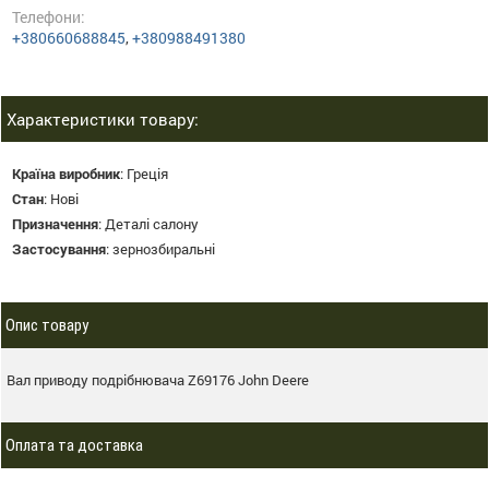
Телефони:
+380660688845
,
+380988491380
Характеристики товару:
Країна виробник
:
Греція
Стан
:
Нові
Призначення
:
Деталі салону
Застосування
:
зернозбиральні
Опис товару
Вал приводу подрібнювача Z69176 John Deere
Оплата та доставка