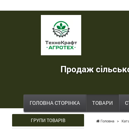
ТехноКрафт
Агротех
-
продаж
сільськогосподарської
Продаж сільсько
техніки
,
запчастин
,
ГОЛОВНА СТОРІНКА
ТОВАРИ
С
шин
та
ГРУПИ ТОВАРІВ
Головна
>
Кат