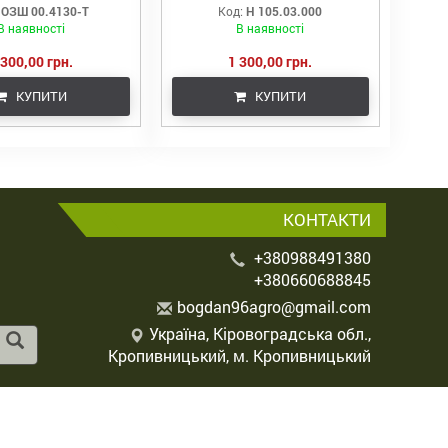
ОЗШ 00.4130-Т
Код:
Н 105.03.000
В наявності
В наявності
 300,00 грн.
1 300,00 грн.
КУПИТИ
КУПИТИ
КОНТАКТИ
+380988491380
+380660688845
b
ogd
an9
6ag
ro@
gma
il.
com
Україна, Кіровоградська обл.,
Кропивницький, м. Кропивницький