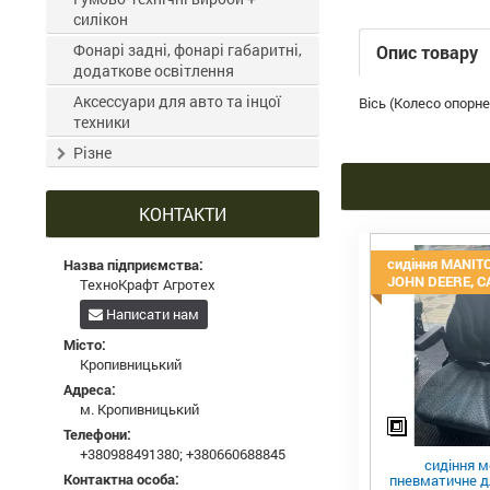
силікон
Фонарі задні, фонарі габаритні,
Опис товару
додаткове освітлення
Аксессуари для авто та інцої
Вісь (Колесо опорн
техники
Різне
КОНТАКТИ
сидіння MANITO
Назва підприємства:
JOHN DEERE, C
ТехноКрафт Агротех
Написати нам
Місто:
Кропивницький
Адреса:
м. Кропивницький
Телефони:
+380988491380
;
+380660688845
сидіння м
Контактна особа:
пневматичне дл