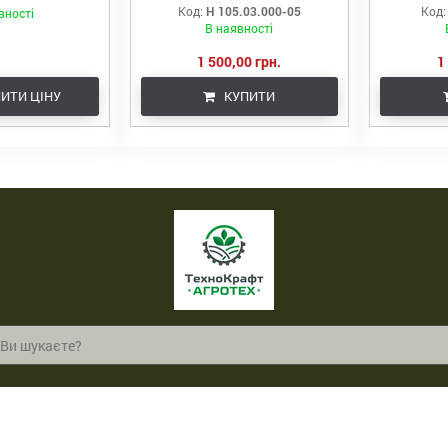
TOU, JCB , JOHN
Код:
Н 105.03.000-05
Код:
вності
 NEW HOLLAND,
В наявності
 , МТЗ
1 500,00 грн.
1
ИТИ ЦІНУ
КУПИТИ