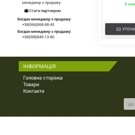
комбайнів MANI
менеджер з продажу
В ная
DEERE, CASE,
CLAAS
Стати партнером
Богдан менеджер з продажу:
+38(066)068-88-45
УТОЧН
Богдан менеджер з продажу:
+38(098)849-13-80
ІНФОРМАЦІЯ
Головна сторінка
Товари
Контакти