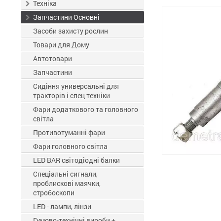
ЗЗР
Техніка
Запчастини Основні
Засоби захисту рослин
Товари для Дому
Автотовари
Запчастини
Сидіння универсальні для
тракторів і спец техніки
Фари додаткового та головного
світла
Противотуманні фари
Фари головного світла
LED BAR світодіодні балки
Спеціальні сигнали,
проблискові маячки,
стробоскопи
LED - лампи, лінзи
Гумово-технічні вироби +