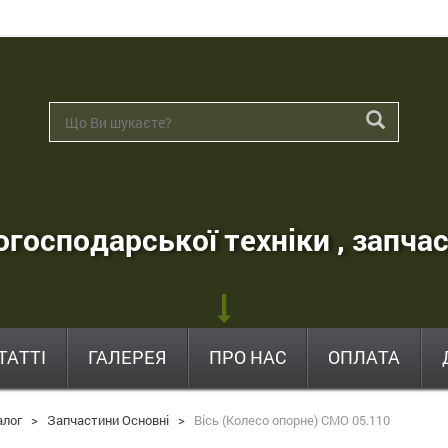
господарської техніки , запчас
ТАТТІ
ГАЛЕРЕЯ
ПРО НАС
ОПЛАТА
алог
>
Запчастини Основні
>
Вісь (Колесо опорне) СМО 05.110