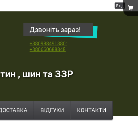
Вхід
Дзвоніть зараз!
+380988491380
;
+380660688845
тин , шин та ЗЗР
ДОСТАВКА
ВІДГУКИ
КОНТАКТИ