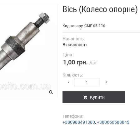
Вісь (Колесо опорне)
Код товару:
СМЕ 05.110
Наявність:
В наявності
Ціна :
1,00 грн.
/шт
Кількість:
-
+
Купити
Телефони:
+380988491380
,
+380660688845