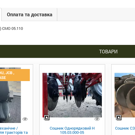
Оплата та доставка
е) СМО 05.110
ТОВАРИ
U, JCB ,
ASE
еханічне /
Сошник Однорядковий Н
Сошник СЗ
я тракторів та
105.03.000-05