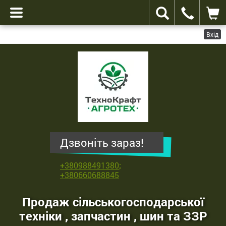
Вхід
ТехноКрафт
Агротех
-
продаж
сільськогосподарської
техніки
,
Дзвоніть зараз!
запчастин
,
+380988491380
;
шин
+380660688845
та
ЗЗР
Продаж сільськогосподарської
техніки , запчастин , шин та ЗЗР