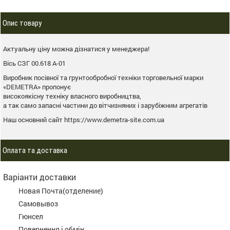
Опис товару
Актуальну ціну можна дізнатися у менеджера!
Вісь СЗГ 00.618 А-01
Виробник посівної та грунтообробної техніки торговельної марки
«DEMETRA» пропонує
високоякісну техніку власного виробництва,
а так само запасні частини до вітчизняних і зарубіжним агрегатів
Наш основний сайт https://www.demetra-site.com.ua
Оплата та доставка
Варіанти доставки
Новая Почта(отделение)
Самовывоз
Гюнсел
Повернення і обмін