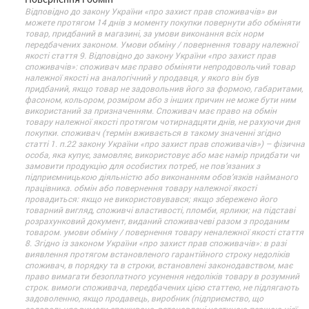
Відповідно до закону України «про захист прав споживачів» ви
можете протягом 14 днів з моменту покупки повернути або обміняти
товар, придбаний в магазині, за умови виконання всіх норм
передбачених законом. Умови обміну / повернення товару належної
якості стаття 9. Відповідно до закону України «про захист прав
споживачів»: споживач має право обміняти непродовольчий товар
належної якості на аналогічний у продавця, у якого він був
придбаний, якщо товар не задовольнив його за формою, габаритами,
фасоном, кольором, розміром або з інших причин не може бути ним
використаний за призначенням. Споживач має право на обмін
товару належної якості протягом чотирнадцяти днів, не рахуючи дня
покупки. споживач (термін вживається в такому значенні згідно
статті 1. п.22 закону України «про захист прав споживачів») – фізична
особа, яка купує, замовляє, використовує або має намір придбати чи
замовити продукцію для особистих потреб, не пов’язаних з
підприємницькою діяльністю або виконанням обов’язків найманого
працівника. обмін або повернення товару належної якості
провадиться: якщо не використовувався; якщо збережено його
товарний вигляд, споживчі властивості, пломби, ярлики; на підставі
розрахунковий документ, виданий споживачеві разом з проданим
товаром. умови обміну / повернення товару неналежної якості стаття
8. Згідно із законом України «про захист прав споживачів»: в разі
виявлення протягом встановленого гарантійного строку недоліків
споживач, в порядку та в строки, встановлені законодавством, має
право вимагати безоплатного усунення недоліків товару в розумний
строк. вимоги споживача, передбачених цією статтею, не підлягають
задоволенню, якщо продавець, виробник (підприємство, що