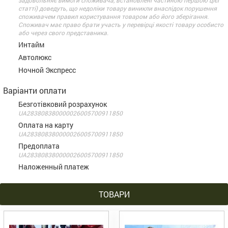
задовольняє вимоги споживача, встановлені частиною першою цієї
статті) доведуть, що недоліки товару виникли внаслідок порушення
споживачем правил користування товаром або його зберігання.
Споживач має право брати участь у перевірці якості товару особисто
або через свого представника.
Интайм
Автолюкс
Ночной Экспресс
Варіанти оплати
Безготівковий розрахунок
UA283808380000026005700911850
Оплата на карту
UA283808380000026005700911850
Предоплата
UA283808380000026005700911850
Наложенный платеж
ТОВАРИ