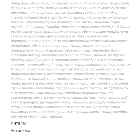
придбаний, якщо товар не задовольнив його за формою, габаритами,
фасоном, кольором, розміром або з інших причин не може бути ним
використаний за призначенням. Споживач має право на обмін
товару належної якості протягом чотирнадцяти днів, не рахуючи дня
покупки. споживач (термін вживається в такому значенні згідно
статті 1. п.22 закону України «про захист прав споживачів») – фізична
особа, яка купує, замовляє, використовує або має намір придбати чи
замовити продукцію для особистих потреб, не пов’язаних з
підприємницькою діяльністю або виконанням обов’язків найманого
працівника. обмін або повернення товару належної якості
провадиться: якщо не використовувався; якщо збережено його
товарний вигляд, споживчі властивості, пломби, ярлики; на підставі
розрахунковий документ, виданий споживачеві разом з проданим
товаром. умови обміну / повернення товару неналежної якості стаття
8. Згідно із законом України «про захист прав споживачів»: в разі
виявлення протягом встановленого гарантійного строку недоліків
споживач, в порядку та в строки, встановлені законодавством, має
право вимагати безоплатного усунення недоліків товару в розумний
строк. вимоги споживача, передбачених цією статтею, не підлягають
задоволенню, якщо продавець, виробник (підприємство, що
задовольняє вимоги споживача, встановлені частиною першою цієї
статті) доведуть, що недоліки товару виникли внаслідок порушення
споживачем правил користування товаром або його зберігання.
Споживач має право брати участь у перевірці якості товару особисто
або через свого представника.
Интайм
Автолюкс