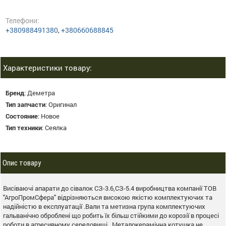
Телефони:
+380988491380
,
+380660688845
Характеристики товару:
Бренд
:
Деметра
Тип запчасти
:
Оригинал
Состояние
:
Новое
Тип техники
:
Сеялка
Опис товару
Висіваючі апарати до сівалок СЗ-3.6,СЗ-5.4 виробництва компанії ТОВ
"АгроПромСфера" відрізняються високою якістю комплектуючих та
надійністю в експлуатації .Вали та метизна група комплектуючих
гальванічно оброблені що робить їх більш стійкими до корозії в процесі
роботи в агресивному середовищі . Металокерамічна котушка не