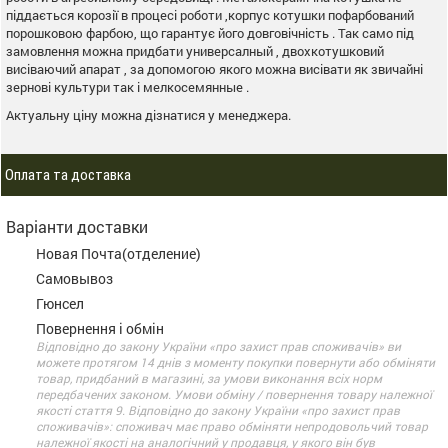
піддається корозії в процесі роботи ,корпус котушки пофарбований
порошковою фарбою, що гарантує його довговічність . Так само під
замовлення можна придбати универсалный , двохкотушковий
висіваючий апарат , за допомогою якого можна висівати як звичайні
зернові культури так і мелкосемянные .
Актуальну ціну можна дізнатися у менеджера.
Оплата та доставка
Варіанти доставки
Новая Почта(отделение)
Самовывоз
Гюнсел
Повернення і обмін
Відповідно до закону України «про захист прав споживачів» ви
можете протягом 14 днів з моменту покупки повернути або обміняти
товар, придбаний в магазині, за умови виконання всіх норм
передбачених законом. Умови обміну / повернення товару належної
якості стаття 9. Відповідно до закону України «про захист прав
споживачів»: споживач має право обміняти непродовольчий товар
належної якості на аналогічний у продавця, у якого він був