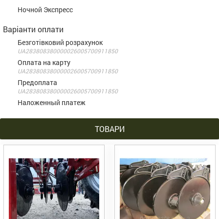
Ночной Экспресс
Варіанти оплати
Безготівковий розрахунок
UA283808380000026005700911850
Оплата на карту
UA283808380000026005700911850
Предоплата
UA283808380000026005700911850
Наложенный платеж
ТОВАРИ