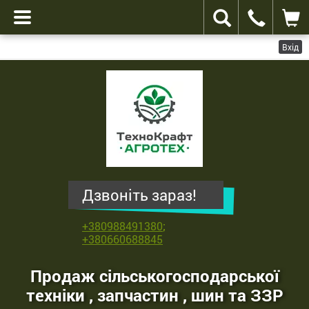
Вхід
ТехноКрафт
Агротех
-
продаж
сільськогосподарської
техніки
,
Дзвоніть зараз!
запчастин
,
+380988491380
;
шин
+380660688845
та
ЗЗР
Продаж сільськогосподарської
техніки , запчастин , шин та ЗЗР