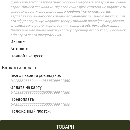
право вимагати безоплатного усунення недоліків товару в розумний
строк. вимоги споживача, передбачених цією статтею, не підлягають
задоволенню, якщо продавець, виробник (підприємство, що
задовольняє вимоги споживача, встановлені частиною першою цієї
статті) доведуть, що недоліки товару виникли внаслідок порушення
споживачем правил користування товаром або його зберігання.
Споживач має право брати участь у перевірці якості товару особисто
або через свого представника.
Интайм
Автолюкс
Ночной Экспресс
Варіанти оплати
Безготівковий розрахунок
UA283808380000026005700911850
Оплата на карту
UA283808380000026005700911850
Предоплата
UA283808380000026005700911850
Наложенный платеж
ТОВАРИ