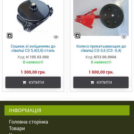
Сошник зі зміщенням до
Колесо прикатывающее до
сівалці СЗ 5,4(3,6) сталь
сівалці СЗ-3,6 (СЗ -5,4)
борированна
(сошник без зміщення)
Код:
Н 105.03.000
Код:
КПЗ 00.000А
В наявності
В наявності
1 300,00 грн.
1 600,00 грн.
КУПИТИ
КУПИТИ
ІНФОРМАЦІЯ
Головна сторінка
Товари