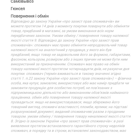
Самовывоз
Гюнсел
Повернення і обмін
Відповідно до закону України «про захист прав споживачів» ви
можете протягом 14 днів з моменту покупки повернути або обміняти
товар, придбаний в магазині, за умови виконання всіх норм
передбачених законом. Умови обміну / повернення товару належної
якості стаття 9. Відповідно до закону України «про захист прав
споживачів»: споживач має право обміняти непродовольчий товар
належної якості на аналогічний у продавця, у якого він був
придбаний, якщо товар не задовольнив його за формою, габаритами,
фасоном, кольором, розміром або з інших причин не може бути ним
використаний за призначенням. Споживач має право на обмін
товару належної якості протягом чотирнадцяти днів, не рахуючи дня
покупки. споживач (термін вживається в такому значенні згідно
статті 1. п.22 закону України «про захист прав споживачів») – фізична
особа, яка купує, замовляє, використовує або має намір придбати чи
замовити продукцію для особистих потреб, не пов’язаних з
підприємницькою діяльністю або виконанням обов’язків найманого
працівника. обмін або повернення товару належної якості
провадиться: якщо не використовувався; якщо збережено його
товарний вигляд, споживчі властивості, пломби, ярлики; на підставі
розрахунковий документ, виданий споживачеві разом з проданим
товаром. умови обміну / повернення товару неналежної якості стаття
8. Згідно із законом України «про захист прав споживачів»: в разі
виявлення протягом встановленого гарантійного строку недоліків
споживач, в порядку та в строки, встановлені законодавством, має