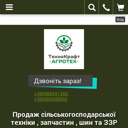
Вхід
ТехноКрафт
Агротех
-
продаж
сільськогосподарської
техніки
,
Дзвоніть зараз!
запчастин
,
+380988491380
;
шин
+380660688845
та
ЗЗР
Продаж сільськогосподарської
техніки , запчастин , шин та ЗЗР